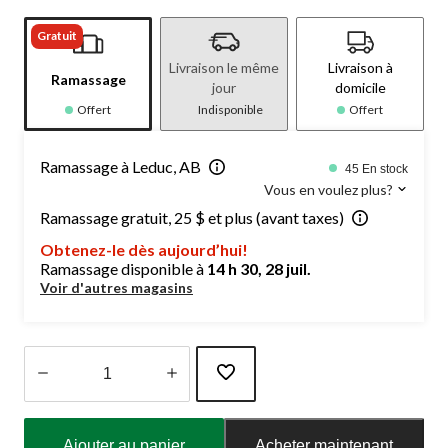
Gratuit
Livraison le même
Livraison à
Ramassage
jour
domicile
Offert
Indisponible
Offert
Ramassage à Leduc, AB
45 En stock
Vous en voulez plus?
Ramassage gratuit, 25 $ et plus (avant taxes)
Obtenez-le dès aujourd’hui!
Ramassage disponible à
14 h 30, 28 juil.
Voir d'autres magasins
Quantité
mise
Ajouter au panier
Acheter maintenant