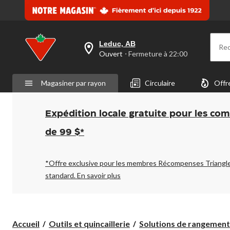
Leduc, AB
Re
votre
Ouvert
⋅ Fermeture à 22:00
magasin
préféré
est
Magasiner par rayon
Circulaire
Offr
Leduc,
AB,
courament
Ouvert,
Expédition locale gratuite pour les co
Fermeture
à
de 99 $*
à
22:00
cliquer
pour
*Offre exclusive pour les membres Récompenses Triangl
changer
standard.
En savoir plus
Accueil
Outils et quincaillerie
Solutions de rangement e