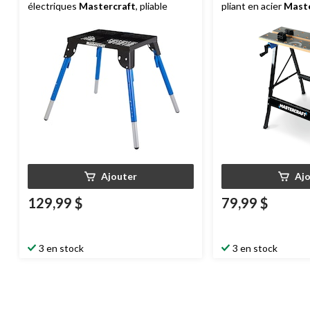
électriques
Mastercraft
, pliable
pliant en acier
Maste
dessus de table en
Ajouter
Aj
129,99 $
79,99 $
3 en stock
3 en stock