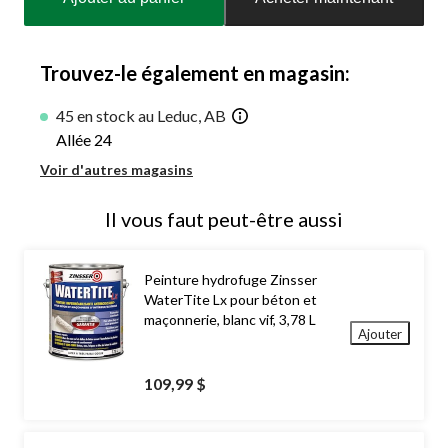
à
jour
à
1
Trouvez-le également en magasin:
45 en stock au Leduc, AB
Allée 24
Voir d'autres magasins
Il vous faut peut-être aussi
Peinture hydrofuge Zinsser
WaterTite Lx pour béton et
maçonnerie, blanc vif, 3,78 L
Ajouter
109,99 $