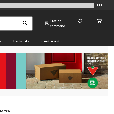
EN
État de
command
é
Party City
Centre-auto
e tra...