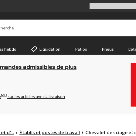
cherche
es hebdo
Liquidation
Patios
Pneus
L’ét
mmandes admissibles de plus
MD
e
sur les articles avec la livraison
Chevalet
t d'...
Établis et postes de travail
Chevalet de sciage et d