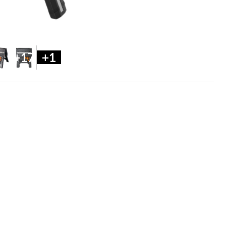
+17
+1