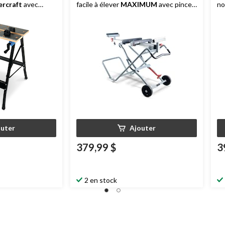
rcraft
avec
facile à élever
MAXIMUM
avec pince
no
 MDF
rapide
outer
Ajouter
379,99 $
3
2 en stock