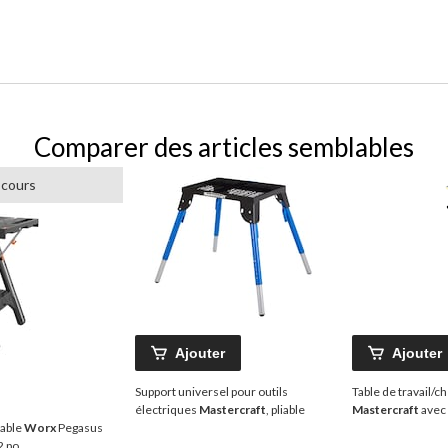
Comparer des articles semblables
 cours
Ajouter
Ajouter
Support universel pour outils
Table de travail/ch
électriques
Mastercraft
, pliable
Mastercraft
avec 
iable
Worx
Pegasus
2 po