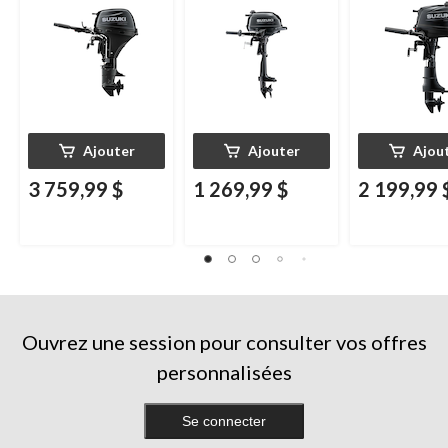
Ajouter
Ajouter
Ajou
3 759,99 $
1 269,99 $
2 199,99 
Ouvrez une session pour consulter vos offres
personnalisées
Se connecter