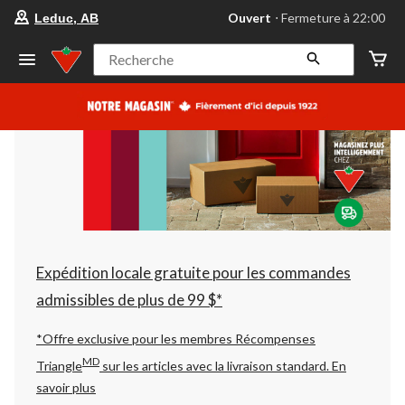
votre
Ouvert
⋅ Fermeture à 22:00
Leduc, AB
magasin
préféré
est
Recherche
Leduc,
AB,
courament
Ouvert,
Fermeture
à
à
22:00
cliquer
pour
changer
Expédition locale gratuite pour les commandes
admissibles de plus de 99 $*
*Offre exclusive pour les membres Récompenses
MD
Triangle
sur les articles avec la livraison standard.
En
savoir plus