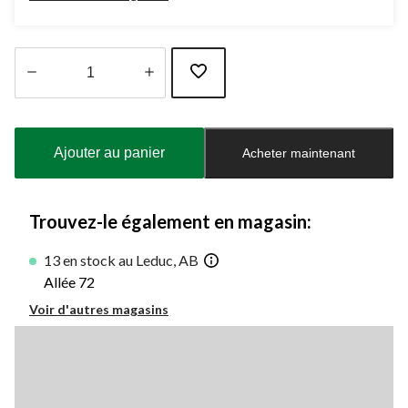
Quantité
mise
à
Ajouter au panier
Acheter maintenant
jour
à
1
Trouvez-le également en magasin:
13 en stock au Leduc, AB
Allée 72
Voir d'autres magasins