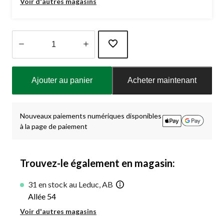
Voir d'autres magasins
Quantité
mise
Ajouter au panier
Acheter maintenant
à
jour
à
1
Nouveaux paiements numériques disponibles
à la page de paiement
Trouvez-le également en magasin:
31 en stock au Leduc, AB
Allée 54
Voir d'autres magasins