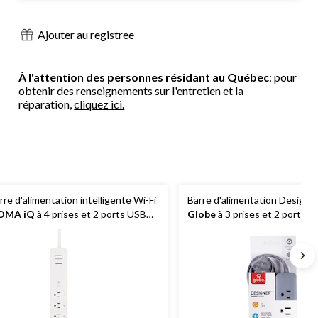
Ajouter au registree
À l'attention des personnes résidant au Québec
: pour
obtenir des renseignements sur l'entretien et la
réparation,
cliquez ici.
rre d'alimentation intelligente Wi-Fi
Barre d'alimentation Designe
OMA iQ
à 4 prises et 2 ports USB
Globe
à 3 prises et 2 ports 
ec limiteur de surtension, cordon de
protecteur de surtension, co
pi, 300 joules, compatible avec Alexa
pi, 300 joules, prise à angle dro
 l'assistant Google, blanc