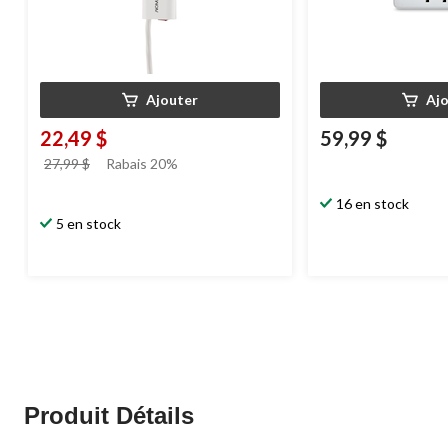
Ajouter
Aj
22,49 $
59,99 $
prix
27,99 $
Rabais 20%
était
27,99 $
16 en stock
5 en stock
Produit Détails