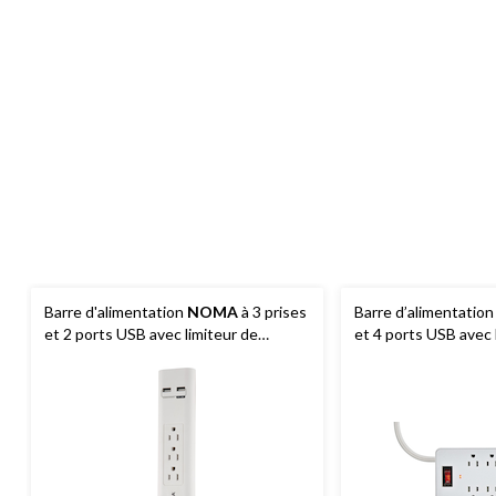
Barre d'alimentation
NOMA
à 3 prises
Barre d’alimentatio
et 2 ports USB avec limiteur de
et 4 ports USB avec 
surtension 450 joules, cordon de 4 pi,
surtension, cordon d
blanc
1 200 joules, blanc