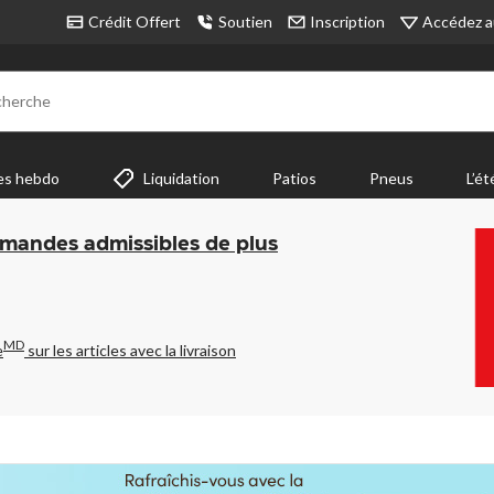
Accédez a
Crédit Offert
Soutien
Inscription
cherche
es hebdo
Liquidation
Patios
Pneus
L’ét
mmandes admissibles de plus
MD
e
sur les articles avec la livraison