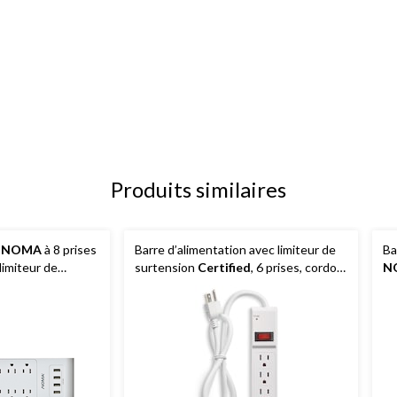
Produits similaires
n
NOMA
à 8 prises
Barre d’alimentation avec limiteur de
Ba
limiteur de
surtension
Certified
, 6 prises, cordon
N
e 3 pi,
de 3 pi, 350 joules, blanc
av
4 
et