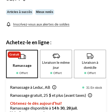
Articles à succès
Mieux notés
Inscrivez-vous aux alertes de soldes
Achetez-le en ligne :
Gratuit
Livraison le même
Livraison à
Ramassage
jour
domicile
Offert
Offert
Offert
Ramassage à Leduc, AB
31 En stock
Ramassage gratuit, 25 $ et plus (avant taxes)
Obtenez-le dès aujourd’hui!
Ramassage disponible à
14 h 30, 28 juil.