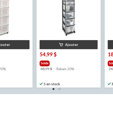
jouter
Ajouter
54,99 $
18
Solde
So
prix
 20%
68,99 $
Rabais 20%
24
était
68,99 $
5 en stock