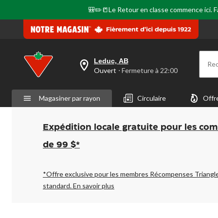
🎒✏️📒Le Retour en classe commence ici. Fai
Leduc, AB
Re
votre
Ouvert
⋅ Fermeture à 22:00
magasin
préféré
est
Magasiner par rayon
Circulaire
Offr
Leduc,
AB,
courament
Ouvert,
Expédition locale gratuite pour les co
Fermeture
à
de 99 $*
à
22:00
cliquer
pour
*Offre exclusive pour les membres Récompenses Triangl
changer
standard.
En savoir plus