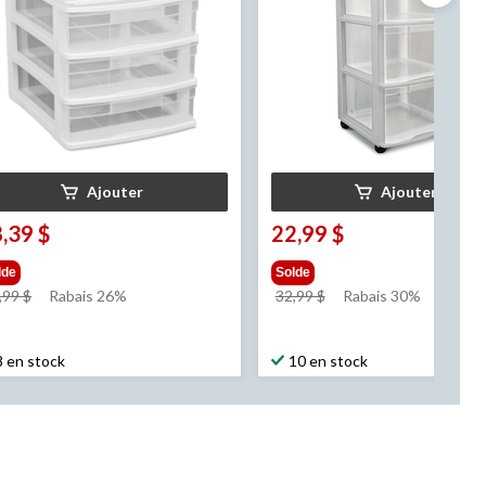
Ajouter
Ajouter
,39 $
22,99 $
lde
Solde
prix
prix
,99 $
Rabais 26%
32,99 $
Rabais 30%
était
était
24,99 $
32,99 $
8 en stock
10 en stock