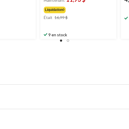
Maintenant
Liquidation◊
prix
Était
16,99 $
était
16,99 $
9 en stock