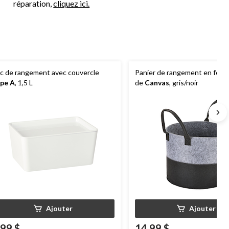
réparation,
cliquez ici.
c de rangement avec couvercle
Panier de rangement en feut
pe A
, 1,5 L
de
Canvas
, gris/noir
Ajouter
Ajouter
,99 $
14,99 $