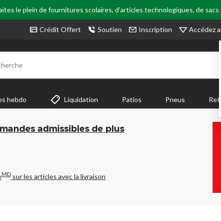
tes le plein de fournitures scolaires, d'articles technologiques, de sacs
Accédez a
Crédit Offert
Soutien
Inscription
cherche
es hebdo
Liquidation
Patios
Pneus
Ret
mmandes admissibles de plus
MD
e
sur les articles avec la livraison