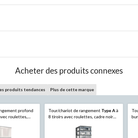
Acheter des produits connexes
les produits tendances
Plus de cette marque
rangement profond
Tour/chariot de rangement
Type A
à
To
 avec roulettes,
8 tiroirs avec roulettes, cadre noir
bur
 po
transparent, 46 po
3 t