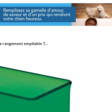
e rangement empilable T...
ment
able
GN,