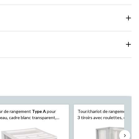
ur de rangement
Type A
pour
Tour/chariot de rangement
Typ
eau, cadre blanc transparent,
3 tiroirs avec roulettes, cadre gr
iroirs, 10 po
clair, 26 po