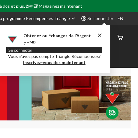
 à dos et plus.📒✏️🎒
Magasinez maintenant
u programme Récompenses Triangle
Se connecter
EN
Obtenez ou échangez de l’Argent
État de
MD
CT
command
Se connecter
Vous n’avez pas compte Triangle Récompenses?
our en Classe
Party City
Centre-auto
Inscrivez-vous des maintenant