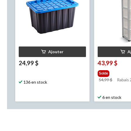
Ajouter
A
24,99 $
43,99 $
Solde
prix
54,99 $
Rabais
136 en stock
était
54,99 $
6 en stock