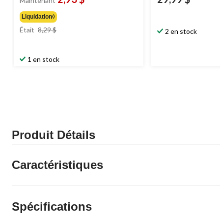
Maintenant
Liquidation◊
prix
Était
8,29 $
2 en stock
était
8,29 $
1 en stock
Produit Détails
Caractéristiques
Spécifications