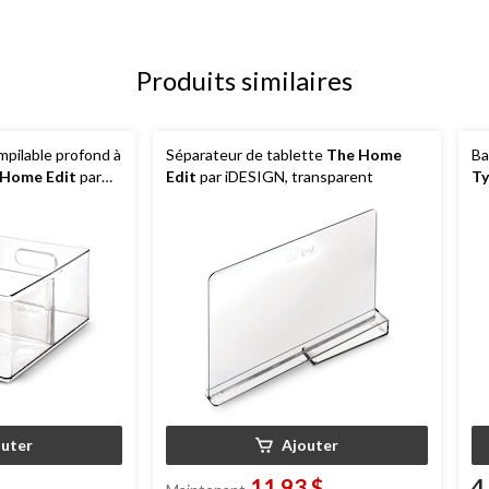
Produits similaires
pilable profond à
Séparateur de tablette
The Home
Ba
 Home Edit
par
Edit
par iDESIGN, transparent
Ty
, 11,5 L
outer
Ajouter
11,93 $
4