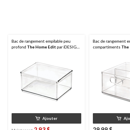
Bac de rangement empilable peu
Bac de rangement em
profond
The Home Edit
par iDESIGN,
compartiments
The
transparent, moyen, 1,2 L
iDESIGN, transparent
Ajouter
Aj
2,93 $
29,99 $