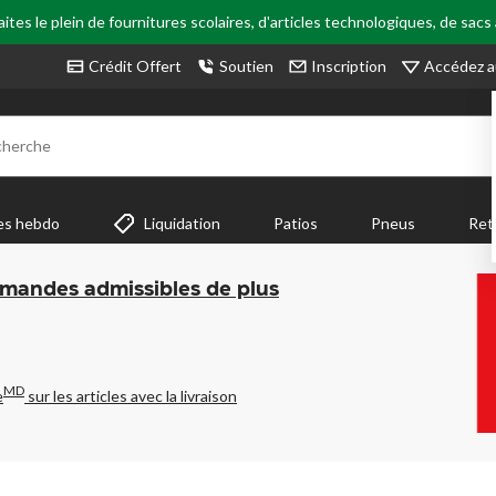
tes le plein de fournitures scolaires, d'articles technologiques, de sacs
Accédez a
Crédit Offert
Soutien
Inscription
cherche
es hebdo
Liquidation
Patios
Pneus
Ret
mmandes admissibles de plus
MD
e
sur les articles avec la livraison