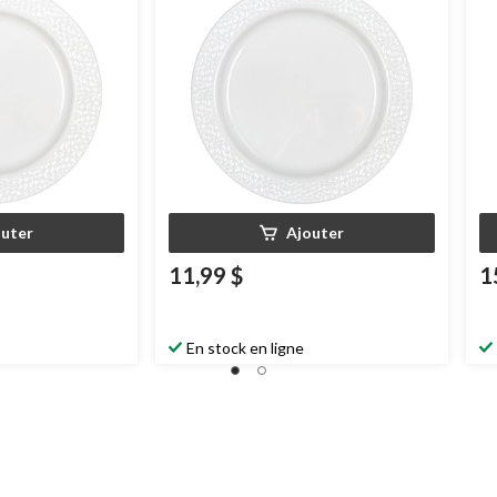
outer
Ajouter
11,99 $
1
En stock en ligne