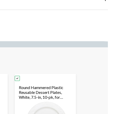
Round Hammered Plastic
Reusable Dessert Plates,
White, 7.5-in, 10-pk, for
ew
Christmas/Thanksgiving/New
Year's Eve/Birthday Party