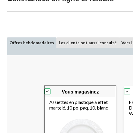
Offres hebdomadaires
Les clients ont aussi consulté
Vers 
Vous magasinez
Assiettes en plastique à effet
F
martelé, 10 po, paq. 10, blanc
D
Wh
fo
B