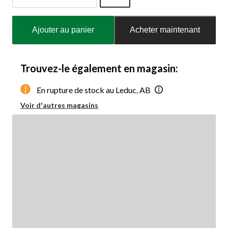
Quantité
mise
Ajouter au panier
Acheter maintenant
à
jour
à
1
Trouvez-le également en magasin:
En rupture de stock au Leduc, AB
Voir d'autres magasins