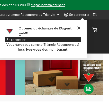
 à dos et plus.📒✏️🎒
Magasinez maintenant
u programme Récompenses Triangle
Se connecter
EN
Obtenez ou échangez de l’Argent
État de
MD
CT
command
Se connecter
Vous n’avez pas compte Triangle Récompenses?
our en Classe
Party City
Centre-auto
Inscrivez-vous des maintenant