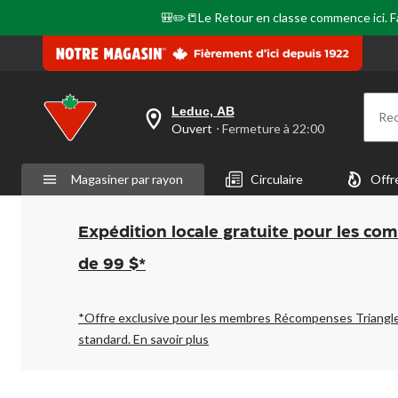
🎒✏️📒Le Retour en classe commence ici. Fai
Leduc, AB
Re
votre
Ouvert
⋅ Fermeture à 22:00
magasin
préféré
est
Magasiner par rayon
Circulaire
Offr
Leduc,
AB,
courament
Ouvert,
Expédition locale gratuite pour les co
Fermeture
à
de 99 $*
à
22:00
cliquer
pour
*Offre exclusive pour les membres Récompenses Triangl
changer
standard.
En savoir plus