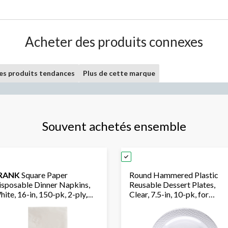
Acheter des produits connexes
les produits tendances
Plus de cette marque
Souvent achetés ensemble
RANK
Square Paper
Round Hammered Plastic
isposable Dinner Napkins,
Reusable Dessert Plates,
ite, 16-in, 150-pk, 2-ply,
Clear, 7.5-in, 10-pk, for
r
Christmas/Thanksgiving/N
irthday/Wedding/Easter/Christmas
Year's Eve/Birthday Party