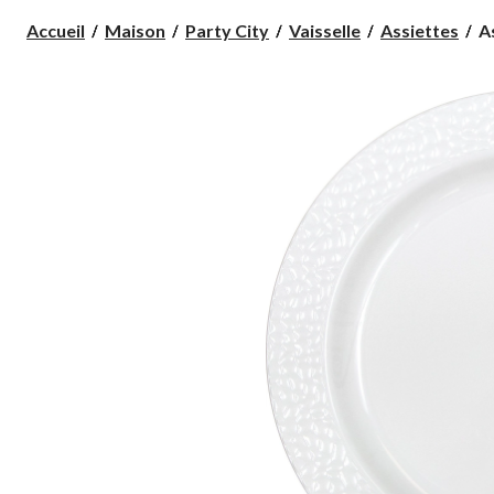
As
Accueil
Maison
Party City
Vaisselle
Assiettes
As
e
pl
à
ef
ma
10
pa
b