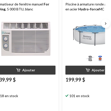
imatiseur de fenêtre manuel
For
Piscine à armature ronde à a
ving
, 5 000 BTU, blanc
en acier
Hydro-force
MC Pro 
pi x 30 po
Ajouter
Ajouter
39,99 $
199,99 $
18 en stock
101 en stock