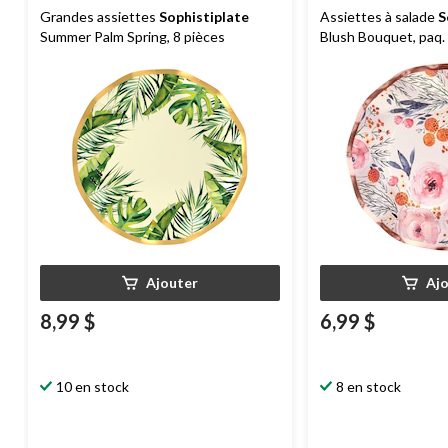
Grandes assiettes
Sophistiplate
Assiettes à salade
S
Summer Palm Spring, 8 pièces
Blush Bouquet, paq.
Ajouter
Aj
8,99 $
6,99 $
10 en stock
8 en stock