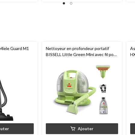
 Miele Guard M1
Nettoyeur en profondeur portatif
As
BISSELL Little Green Mini avec fil pour
H
tapis et tissus d'ameublement
outer
Ajouter