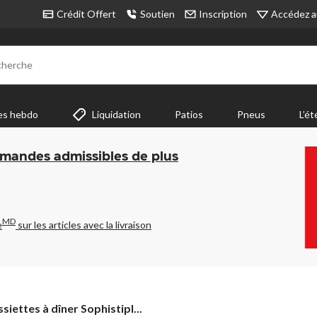
Accédez a
Crédit Offert
Soutien
Inscription
cherche
es hebdo
Liquidation
Patios
Pneus
L’ét
mmandes admissibles de plus
MD
e
sur les articles avec la livraison
siettes
siettes à dîner Sophistipl...