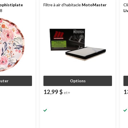
ophistiplate
Filtre à air d'habitacle
MotoMaster
Cl
 8
Li
outer
Options
12,99 $
1
et+