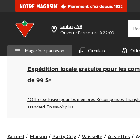
Leduc, AB
Re
votre
Ouvert
⋅ Fermeture à 22:00
magasin
préféré
est
Magasiner par rayon
Circulaire
Offr
Leduc,
AB,
courament
Ouvert,
Expédition locale gratuite pour les co
Fermeture
à
de 99 $*
à
22:00
cliquer
pour
*Offre exclusive pour les membres Récompenses Triangl
changer
standard.
En savoir plus
As
Accueil
Maison
Party City
Vaisselle
Assiettes
As