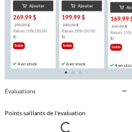
Ajouter
Ajouter
Aj
269,99 $
199,99 $
169,99 
prix
prix
299,99 $
249,99 $
pr
199,99 $
était
était
Rabais 10% (30.00
Rabais 20% (50.00
ét
Rabais 15% 
299,99 $
249,99 $
$)
$)
1
$)
Solde
Solde
Solde
4 en stock
6 en stock
4 en sto
Évaluations
Points saillants de l'evaluation