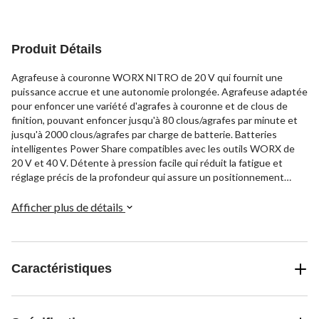
Produit Détails
Agrafeuse à couronne WORX NITRO de 20 V qui fournit une
puissance accrue et une autonomie prolongée. Agrafeuse adaptée
pour enfoncer une variété d'agrafes à couronne et de clous de
finition, pouvant enfoncer jusqu'à 80 clous/agrafes par minute et
jusqu'à 2000 clous/agrafes par charge de batterie. Batteries
intelligentes Power Share compatibles avec les outils WORX de
20 V et 40 V. Détente à pression facile qui réduit la fatigue et
réglage précis de la profondeur qui assure un positionnement
précis des agrafes et des clous. Modèle ergonomique et
microtexture offrant un confort accru et fonction de recharge
Afficher plus de détails
facile améliorant la productivité. Paquet comprenant l'agrafeuse
Nitro Crown, une pince de ceinture, une jauge fil/écran, 500 clous
de finition et 500 agrafes à couronne.
Caractéristiques