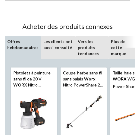
Acheter des produits connexes
Offres
Les clients ont
Vers les
Plus de
hebdomadaires
aussi consulté
produits
cette
tendances
marque
Pistolets à peinture
Coupe-herbe sans fil
Taille-haie s
sans fil de 20 V
sans balais
Worx
WORX
WG
WORX
Nitro
Nitro PowerShare 20
Power Shar
WX020L avec moteur
V, 15 po, (1) batterie
22 po
sans balai, batterie de
PowerShare Pro 4 Ah
4 Ah, chargeur de 2 A
et (1) chargeur 2,0 A