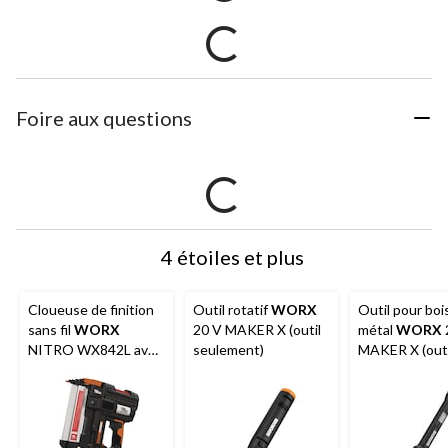
Foire aux questions
4 étoiles et plus
Cloueuse de finition
Outil rotatif
WORX
Outil pour boi
sans fil
WORX
20 V MAKER X (outil
métal
WORX
NITRO WX842L avec
seulement)
MAKER X (outi
dispositif de
seulement)
dégagement sans
outil, calibre 18, 20 V