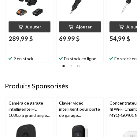
Ajouter
Ajouter
Ajou
289,99 $
69,99 $
54,99 $
9 en stock
En stock en ligne
En stock en
Produits Sponsorisés
Caméra de garage
Clavier vidéo
Concentrateu
intelligente HD
intelligent pour porte
fil Wi-Fi Cham
1080p à grand angle
de garage
MYQ-G0401 
Chamberlain, vision
Chamberlain, vision
pour porte de
nocturne, résistante
nocturne, résistant
aux intempéries
aux intempéries,