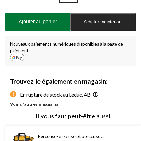
Quantité
mise
à
Ajouter au panier
Acheter maintenant
jour
à
1
Nouveaux paiements numériques disponibles à la page de
paiement
Trouvez-le également en magasin:
En rupture de stock au Leduc, AB
Voir d'autres magasins
Il vous faut peut-être aussi
Perceuse-visseuse et perceuse à