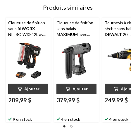
Produits similaires
Cloueuse de finition
Cloueuse de finition
Tournevis à cl
sans fil
WORX
sans balais
sèche sans bal
NITRO WX842L avec
MAXIMUM
avec
DEWALT
20
dispositif de
lampe de travail,
V DCF630B M
dégagement sans
calibre 18, 20 V
outil, calibre 18, 20 V
Ajouter
Ajouter
Ajou
289,99 $
379,99 $
249,99 $
9 en stock
4 en stock
4 en stock