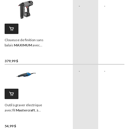
-
-
Cloueuse de finition sans
balais
MAXIMUM
avec
lampe de travail, calibre 18,
20 V
379,99 $
-
-
Outil à graver électrique
avec fil
Mastercraft
, à
pointe au carbure, pour le
métal, le verre, le bois et le
cuir
54,99 $