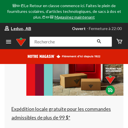
🎒✏️📒Le Retour en classe commence ici. Faites le plein de
fournitures scolaires, d'articles technologiques, de sacs à dos et
plus.📒✏️🎒
Magasinez maintenant
votre
Ouvert
⋅ Fermeture à 22:00
Leduc, AB
magasin
préféré
est
Recherche
Leduc,
AB,
courament
Ouvert,
Fermeture
à
à
22:00
cliquer
pour
changer
Expédition locale gratuite pour les commandes
admissibles de plus de 99 $*