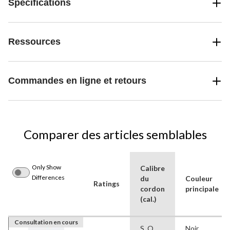
Spécifications
Ressources
Commandes en ligne et retours
Comparer des articles semblables
Only Show
Calibre
Differences
du
Couleur
Ratings
cordon
principale
(cal.)
Consultation en cours
S. O.
Noir