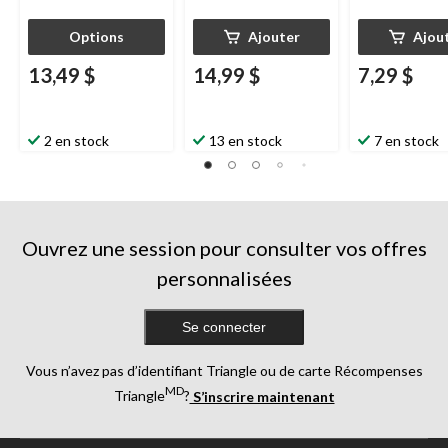
Options
Ajouter
Ajou
13,49 $
14,99 $
7,29 $
2 en stock
13 en stock
7 en stock
Ouvrez une session pour consulter vos offres
personnalisées
Se connecter
Vous n’avez pas d’identifiant Triangle ou de carte Récompenses
MD
Triangle
?
S’inscrire maintenant