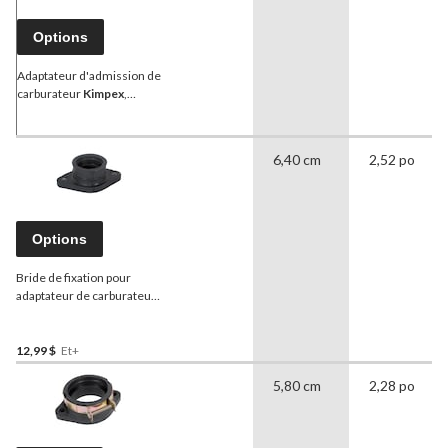
Options
Adaptateur d'admission de
carburateur
Kimpex
,
Bombardier
6,40 cm
2,52 po
Options
Bride de fixation pour
adaptateur de carburateur
de motoneige
Kimpex
,
Polaris
12,99 $
Et+
5,80 cm
2,28 po