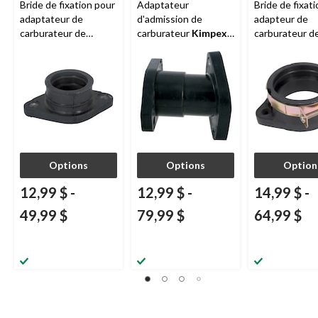
Bride de fixation pour
Adaptateur
Bride de fixat
adaptateur de
d'admission de
adapteur de
carburateur de
carburateur
Kimpex
,
carburateur d
motoneige
Kimpex
,
Yamaha
motoneige
Ki
Polaris
Arctic Cat
Options
Options
Option
12,99 $
-
12,99 $
-
14,99 $
-
49,99 $
79,99 $
64,99 $