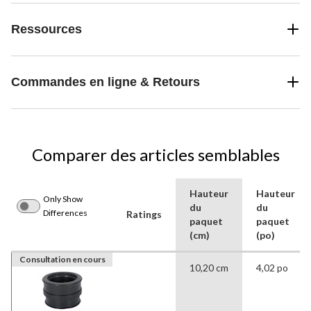
Ressources
Commandes en ligne & Retours
Comparer des articles semblables
Hauteur
Hauteur
Only Show
du
du
Differences
Ratings
paquet
paquet
(cm)
(po)
Consultation en cours
10,20 cm
4,02 po