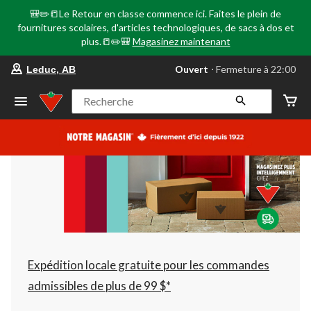
🎒✏️📒Le Retour en classe commence ici. Faites le plein de
fournitures scolaires, d'articles technologiques, de sacs à dos et
plus.📒✏️🎒
Magasinez maintenant
votre
Ouvert
⋅ Fermeture à 22:00
Leduc, AB
magasin
préféré
est
Recherche
Leduc,
AB,
courament
Ouvert,
Fermeture
à
à
22:00
cliquer
pour
changer
Expédition locale gratuite pour les commandes
admissibles de plus de 99 $*