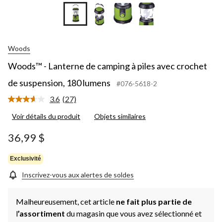
+2
Woods
Woods™ - Lanterne de camping à piles avec crochet
de suspension, 180 lumens
#076-5618-2
3.6
(27)
Lire
les
Voir détails du produit
Objets similaires
27
commentaires.
Lien
36,99 $
vers
la
même
Exclusivité
page.
Inscrivez-vous aux alertes de soldes
Malheureusement, cet article
ne fait plus partie de
l
’assortiment
du magasin que vous avez sélectionné et