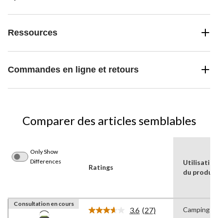
Ressources
Commandes en ligne et retours
Comparer des articles semblables
Only Show
Differences
Utilisatio
Ratings
du produit
Consultation en cours
3.6
(27)
Camping
Lire