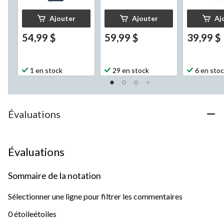
Ajouter
Ajouter
Aj
54,99 $
59,99 $
39,99 $
1 en stock
29 en stock
6 en sto
Évaluations
Évaluations
Sommaire de la notation
Sélectionner une ligne pour filtrer les commentaires
0 étoile
étoiles