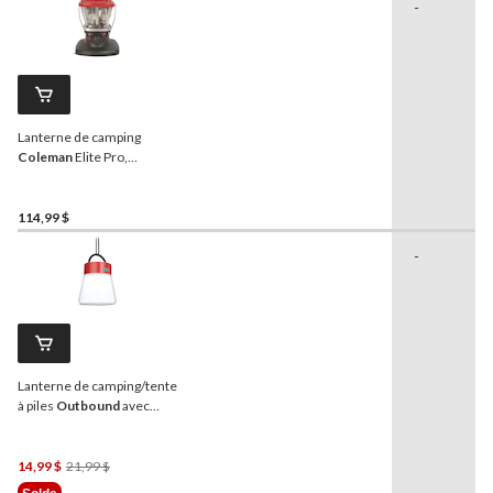
-
Lanterne de camping
Coleman
Elite Pro,
propane, no 21, avec
crochet de suspension et
manchon, 1000 lumens
114,99 $
-
Lanterne de camping/tente
à piles
Outbound
avec
crochet de suspension,
100 lm
Prix
14,99 $
21,99 $
Était