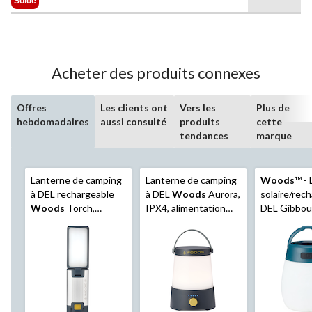
Solde
21,99 $
Acheter des produits connexes
Offres
Les clients ont
Vers les
Plus de
hebdomadaires
aussi consulté
produits
cette
tendances
marque
Lanterne de camping
Lanterne de camping
Woods
™ -
à DEL rechargeable
à DEL
Woods
Aurora,
solaire/rec
Woods
Torch,
IPX4, alimentation
DEL Gibbou
support multiple,
double, port USB et
port USB, 2
IPX4, panneau DEL
crochet, 400 lumens,
lumens, gr
pliable, 900 lumens,
bleu
argent