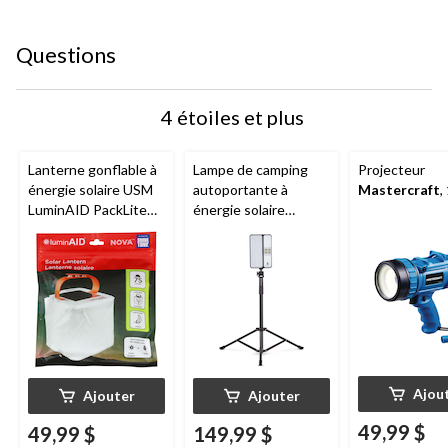
Questions
4 étoiles et plus
Lanterne gonflable à
Lampe de camping
Projecteur
énergie solaire USM
autoportante à
Mastercraft
,
LuminAID PackLite
énergie solaire
Nova, 75 lumens, noir
Woods
avec
chargeur, USB, 3000
lumens
Ajou
Ajouter
Ajouter
49,99 $
49,99 $
149,99 $