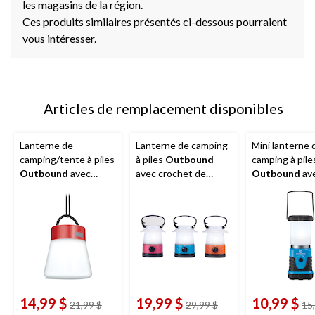
les magasins de la région.
Ces produits similaires présentés ci-dessous pourraient
vous intéresser.
Articles de remplacement disponibles
Lanterne de
Lanterne de camping
Mini lanterne 
camping/tente à piles
à piles
Outbound
camping à pile
Outbound
avec
avec crochet de
Outbound
av
crochet de
suspension, 47
crochet de
suspension, 100 lm
lumens, paq. de 3
suspension, 7
lumens, bleu
14,99 $
19,99 $
10,99 $
prix
prix
21,99 $
29,99 $
15