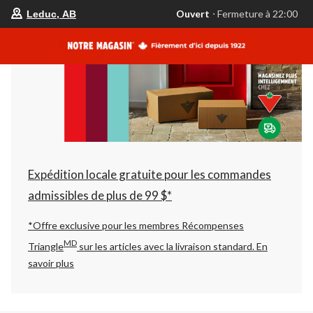
votre
Ouvert
⋅ Fermeture à 22:00
Leduc, AB
magasin
préféré
est
Leduc,
AB,
courament
Ouvert,
Fermeture
à
à
22:00
cliquer
pour
changer
Expédition locale gratuite pour les commandes
admissibles de plus de 99 $*
*Offre exclusive pour les membres Récompenses
MD
Triangle
sur les articles avec la livraison standard.
En
savoir plus