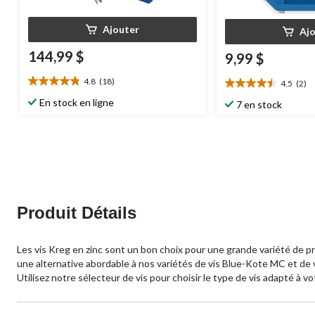
Ajouter
Aj
144,99 $
9,99 $
4.8
(18)
4.5
(2)
4.8
4.5
étoile(s)
étoile(s)
En stock en ligne
7 en stock
sur
sur
5.
5.
18
2
évaluations
évaluations
Produit Détails
Les vis Kreg en zinc sont un bon choix pour une grande variété de pr
une alternative abordable à nos variétés de vis Blue-Kote MC et de vis
Utilisez notre sélecteur de vis pour choisir le type de vis adapté à vo