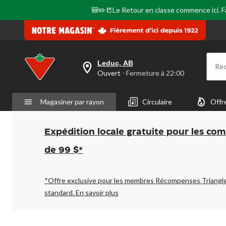
même
🎒✏️📒Le Retour en classe commence ici. Fai
page.
Leduc, AB
Re
votre
Ouvert
⋅ Fermeture à 22:00
magasin
préféré
est
Magasiner par rayon
Circulaire
Offr
Leduc,
AB,
courament
Ouvert,
Expédition locale gratuite pour les co
Fermeture
à
de 99 $*
à
22:00
cliquer
pour
*Offre exclusive pour les membres Récompenses Triangl
changer
standard.
En savoir plus