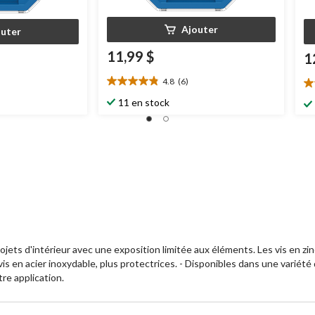
Ajouter
outer
11,99 $
1
4.8
(6)
4.8
4.
étoile(s)
ét
11 en stock
sur
su
5.
5.
6
7
évaluations
év
ojets d'intérieur avec une exposition limitée aux éléments. Les vis en zi
 en acier inoxydable, plus protectrices. - Disponibles dans une variété de
tre application.