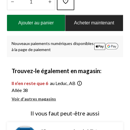
Quantité
mise
Ajouter au panier
Acheter maintenant
à
jour
à
1
Nouveaux paiements numériques disponibles
à la page de paiement
Trouvez-le également en magasin:
Il n’en reste que 6
au Leduc, AB
Allée 38
Voir d'autres magasins
Il vous faut peut-être aussi