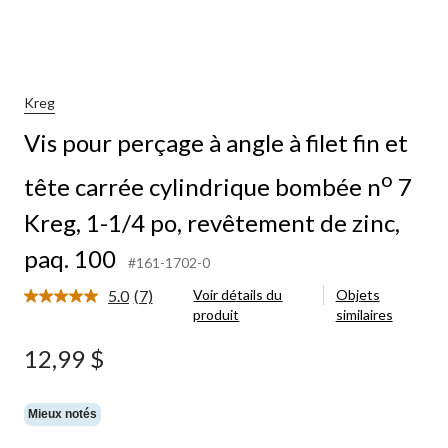
Kreg
Vis pour perçage à angle à filet fin et
o
tête carrée cylindrique bombée n
7
Kreg, 1-1/4 po, revêtement de zinc,
paq. 100
#161-1702-0
5.0
(7)
Voir détails du
Objets
Lire
produit
similaires
les
7
commentaires.
12,99 $
Lien
vers
la
même
Mieux notés
page.