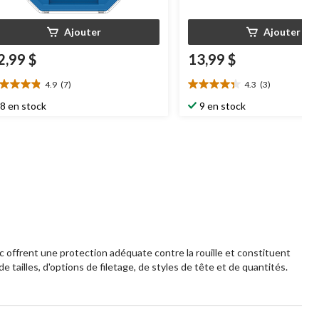
Ajouter
Ajouter
2,99 $
13,99 $
4.9
(7)
4.3
(3)
9
4.3
oile(s)
étoile(s)
8 en stock
9 en stock
r
sur
5.
3
aluations
évaluations
nc offrent une protection adéquate contre la rouille et constituent
 tailles, d'options de filetage, de styles de tête et de quantités.