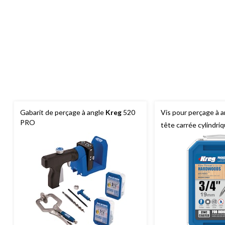
Gabarit de perçage à angle
Kreg
520
Vis pour perçage à an
PRO
tête carrée cylindr
Kreg
, 3/4 po, revêt
100