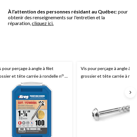
À l'attention des personnes résidant au Québec
: pour
obtenir des renseignements sur l'entretien et la
réparation,
cliquez ici.
s pour perçage à angle à filet
Vis pour perçage à angle à fil
o
ossier et tête carrée à rondelle n
8
grossier et tête carrée à rond
eg
, 1-1/4 po, revêtement de zinc,
Kreg
, 1,5 po, revêtement de z
q. 100
100