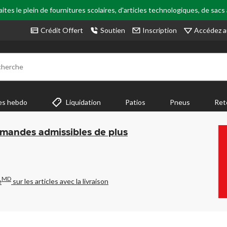
tes le plein de fournitures scolaires, d'articles technologiques, de sacs
Accédez a
Crédit Offert
Soutien
Inscription
cherche
es hebdo
Liquidation
Patios
Pneus
Ret
mmandes admissibles de plus
MD
e
sur les articles avec la livraison