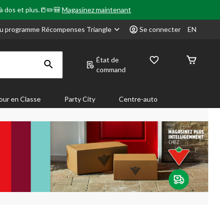
 à dos et plus.📒✏️🎒
Magasinez maintenant
u programme Récompenses Triangle
Se connecter
EN
État de
command
our en Classe
Party City
Centre-auto