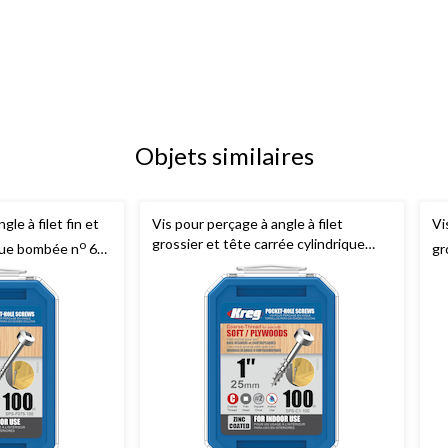
Objets similaires
gle à filet fin et
Vis pour perçage à angle à filet
Vi
grossier et tête carrée cylindrique
o
ique bombée n
6
gr
o
ement de zinc, paq.
bombée n
7
Kreg
, 1 po, revêtement
Kr
de zinc, paq. 100
pa