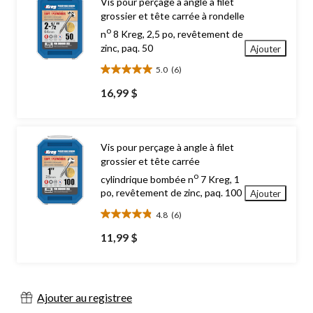
Vis pour perçage à angle à filet
grossier et tête carrée à rondelle
o
n
8 Kreg, 2,5 po, revêtement de
zinc, paq. 50
Ajouter
5.0
(6)
5.0
étoile(s)
16,99 $
sur
5.
6
évaluations
Vis pour perçage à angle à filet
grossier et tête carrée
o
cylindrique bombée n
7 Kreg, 1
po, revêtement de zinc, paq. 100
Ajouter
4.8
(6)
4.8
étoile(s)
11,99 $
sur
5.
6
évaluations
Ajouter au registree