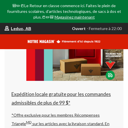
🎒✏️📒Le Retour en classe commence ici. Faites le plein de
fournitures scolaires, d'articles technologiques, de sacs à dos et
plus.📒✏️🎒
Magasinez maintenant
votre
Ouvert
⋅ Fermeture à 22:00
Leduc, AB
magasin
préféré
est
Leduc,
AB,
courament
Ouvert,
Fermeture
à
à
22:00
cliquer
pour
changer
Expédition locale gratuite pour les commandes
admissibles de plus de 99 $*
*Offre exclusive pour les membres Récompenses
MD
Triangle
sur les articles avec la livraison standard.
En