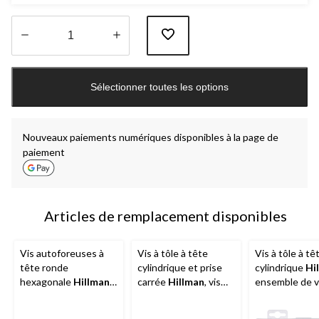
Quantité
mise
Sélectionner toutes les options
à
jour
à
1
Nouveaux paiements numériques disponibles à la page de
paiement
Articles de remplacement disponibles
Vis autoforeuses à
Vis à tôle à tête
Vis à tôle à tê
tête ronde
cylindrique et prise
cylindrique
Hi
hexagonale
Hillman
,
carrée
Hillman
, vis
ensemble de v
vis taraudeuse, zinc,
autotaraudeuses, fini
taraudeuses, 
choix de tailles
zinc, 14 x 3/4 po, paq.
220