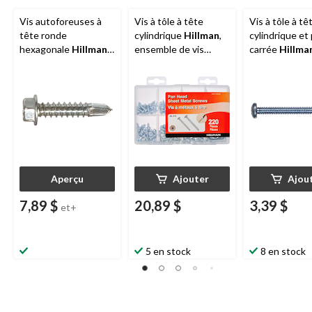
Vis autoforeuses à
Vis à tôle à tête
Vis à tôle à tê
tête ronde
cylindrique
Hillman
,
cylindrique et 
hexagonale
Hillman
,
ensemble de vis
carrée
Hillma
vis taraudeuse, zinc,
taraudeuses, paq.
autotaraudeuse
choix de tailles
220
zinc, 14 x 3/4 
2
Aperçu
Ajouter
Ajou
7,89 $
20,89 $
3,39 $
et+
5 en stock
8 en stock