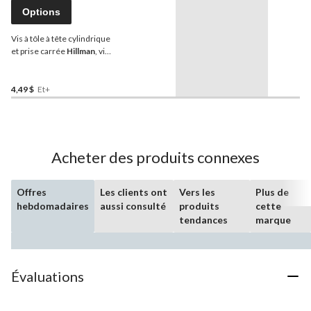
Options
Vis à tôle à tête cylindrique
et prise carrée
Hillman
, vis
taraudeuses, choix de
tailles
4,49 $
Et+
Acheter des produits connexes
Offres
Les clients ont
Vers les
Plus de
hebdomadaires
aussi consulté
produits
cette
tendances
marque
Évaluations