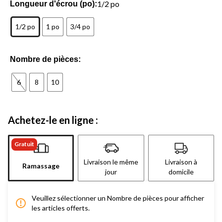
1/2 po
Longueur d'écrou (po):
1/2 po
1 po
3/4 po
Nombre de pièces:
6
8
10
Achetez-le en ligne :
Gratuit
Livraison le même
Livraison à
Ramassage
jour
domicile
Veuillez sélectionner un Nombre de pièces pour afficher
les articles offerts.