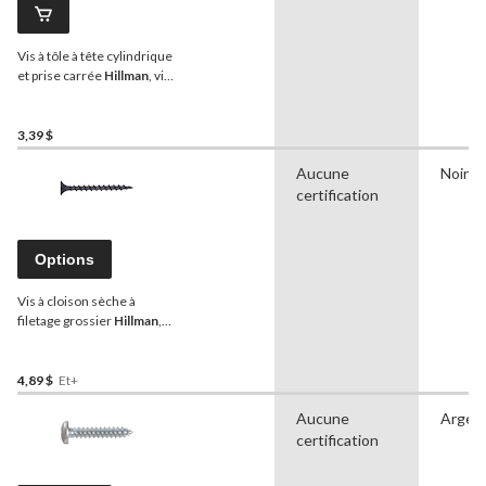
Vis à tôle à tête cylindrique
et prise carrée
Hillman
, vis
autotaraudeuses, fini zinc,
14 x 3/4 po, paq. 2
3,39 $
Aucune
Noir
certification
Options
Vis à cloison sèche à
filetage grossier
Hillman
,
fini phosphaté noir, choix
de tailles
4,89 $
Et+
Aucune
Argen
certification