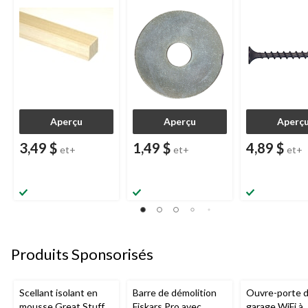
réparation, choix de
phosphaté noir
tailles
de tailles
Aperçu
Aperçu
Aperç
3,49 $
1,49 $
4,89 $
et+
et+
et+
Produits Sponsorisés
Scellant isolant en
Barre de démolition
Ouvre-porte 
mousse Great Stuff
Fiskars Pro avec
garage WiFi à