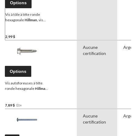
Options
Vis à tôle à tête ronde
hexagonale
Hillman
, vis
autotaraudeuses, fini zinc,
choix de tailles
2,99 $
Aucune
Argen
certification
Options
Vis autoforeuses à tête
ronde hexagonale
Hillman
,
vis taraudeuse, zinc, choix
de tailles
7,89 $
Et+
Aucune
Argen
certification