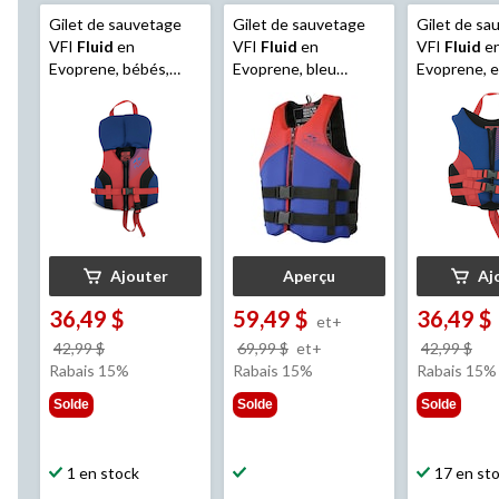
Gilet de sauvetage
Gilet de sauvetage
Gilet de sa
VFI
Fluid
en
VFI
Fluid
en
VFI
Fluid
e
Evoprene, bébés,
Evoprene, bleu
Evoprene, e
bleu marine/rouge
marine/rouge, tailles
bleu marine
variées
Ajouter
Aperçu
Aj
36,49 $
59,49 $
36,49 $
et+
prix
prix
pri
42,99 $
69,99 $
et+
42,99 $
était
était
éta
Rabais 15%
Rabais 15%
Rabais 15%
42,99 $
à
42,
Solde
Solde
Solde
partir
de
69,99 $
1 en stock
17 en st