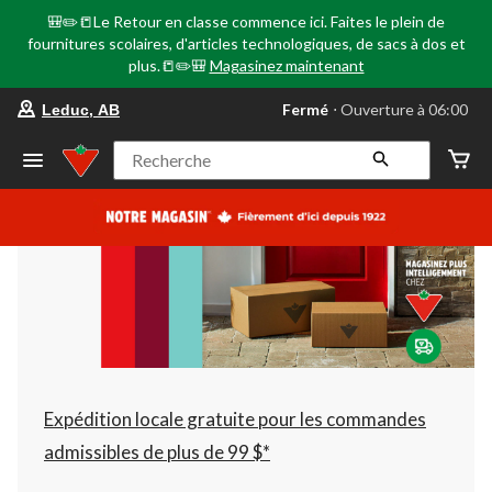
🎒✏️📒Le Retour en classe commence ici. Faites le plein de
fournitures scolaires, d'articles technologiques, de sacs à dos et
plus.📒✏️🎒
Magasinez maintenant
votre
Fermé
⋅ Ouverture à 06:00
Leduc, AB
magasin
préféré
est
Recherche
Leduc,
AB,
courament
Fermé,
Ouverture
à
à
06:00
cliquer
pour
changer
Expédition locale gratuite pour les commandes
admissibles de plus de 99 $*