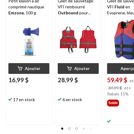
Petit klaxon à air
Gilet de sauvetage
Gilet de sauv
comprimé nautique
VFI rembourré
VFI
Fluid
en
Emzone
, 100 g
Outbound
pour
Evoprene, ble
enfants, rouge
marine/rouge, t
variées
Ajouter
Ajouter
Aperç
16,99 $
28,99 $
59,49 $
e
p
69,99 $
et+
é
Rabais 15%
17 en stock
6 en stock
à
Solde
p
d
6