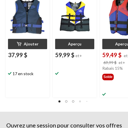
tailles
variées
Ajouter
Aperçu
Aperç
37,99 $
59,99 $
59,49 $
et+
e
p
69,99 $
et+
é
Rabais 15%
17 en stock
à
Solde
p
d
6
Ouvrez une session pour consulter vos offres