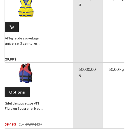
g
VFI/gilet de sauvetage
universel 3 ceintures
Fluid
, jaune
29,99 $
50000,00
50,00 kg
g
Options
Gilet de sauvetage VFI
Fluid
en Evoprene, bleu
marine/rouge, tailles
variées
Prix
59,49 $
Et+
69,99 $
Et+