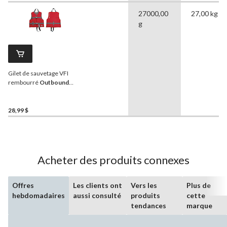
27000,00
27,00 kg
g
Gilet de sauvetage VFI
rembourré
Outbound
pour enfants, rouge
28,99 $
Acheter des produits connexes
Offres
Les clients ont
Vers les
Plus de
hebdomadaires
aussi consulté
produits
cette
tendances
marque