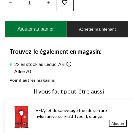
Quantité
mise
à
Ajouter au panier
Acheter maintenant
jour
à
1
Trouvez-le également en magasin:
22 en stock au Leduc, AB
Allée 70
Voir d'autres magasins
Il vous faut peut-être aussi
VFI/gilet de sauvetage trou de serrure
nylon universel Fluid Type II, orange
Ajouter