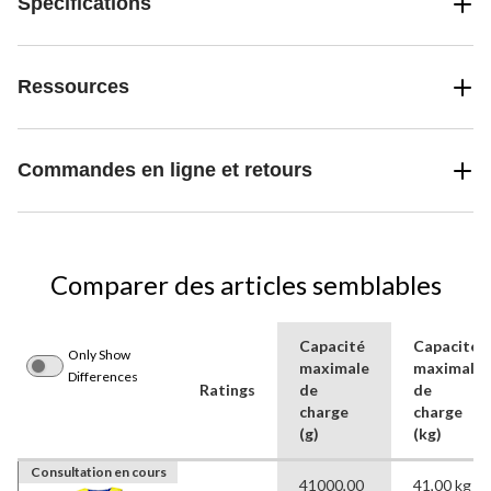
Spécifications
Ressources
Commandes en ligne et retours
Comparer des articles semblables
Capacité
Capacité
Only Show
maximale
maximale
Differences
Ratings
de
de
charge
charge
(g)
(kg)
Consultation en cours
41000,00
41,00 kg