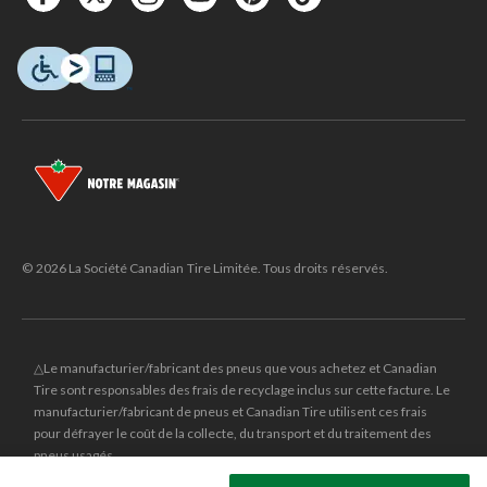
© 2026 La Société Canadian Tire Limitée. Tous droits réservés.
△Le manufacturier/fabricant des pneus que vous achetez et Canadian
Tire sont responsables des frais de recyclage inclus sur cette facture. Le
manufacturier/fabricant de pneus et Canadian Tire utilisent ces frais
pour défrayer le coût de la collecte, du transport et du traitement des
pneus usagés.
MD
CANADIAN TIRE
et le logo du triangle CANADIAN TIRE sont des