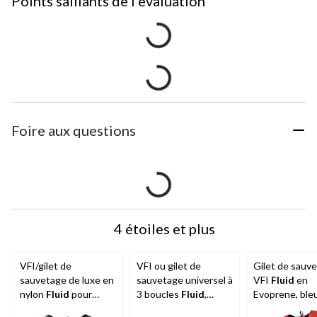
Points saillants de l'evaluation
Foire aux questions
4 étoiles et plus
VFI/gilet de
VFI ou gilet de
Gilet de sauv
sauvetage de luxe en
sauvetage universel à
VFI
Fluid
en
nylon
Fluid
pour
3 boucles
Fluid
,
Evoprene, ble
adulte, petit/moyen
adultes, choix de
marine/rouge, t