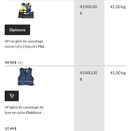
Était
41000,00
41,00 kg
À
g
Partir
De
69,99 $
Options
VFI ou gilet de sauvetage
universel à 3 boucles
Fluid
,
adultes, choix de tailles
59,99 $
Et+
41000,00
41,00 kg
g
VFI/gilet de sauvetage de
luxe en nylon
Fluid
pour
adulte, petit/moyen
37,99 $