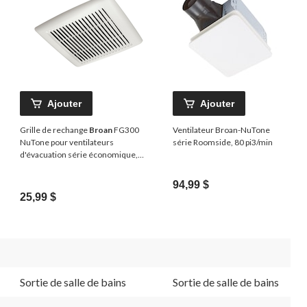
Ajouter
Ajouter
Grille de rechange
Broan
FG300
Ventilateur Broan-NuTone
NuTone pour ventilateurs
série Roomside, 80 pi3/min
d'évacuation série économique,
blanc, 11-1/2 x 12 po
94,99 $
25,99 $
Sortie de salle de bains
Sortie de salle de bains