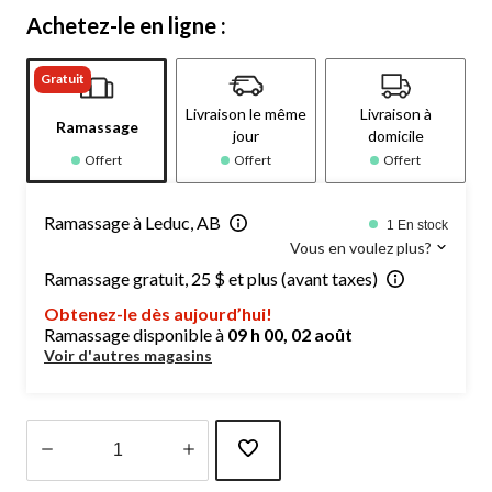
Achetez-le en ligne :
Gratuit
Livraison le même
Livraison à
Ramassage
jour
domicile
Offert
Offert
Offert
Ramassage à Leduc, AB
1 En stock
Vous en voulez plus?
Ramassage gratuit, 25 $ et plus (avant taxes)
Obtenez-le dès aujourd’hui!
Ramassage disponible à
09 h 00, 02 août
Voir d'autres magasins
Quantité