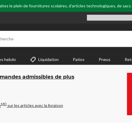
tes le plein de fournitures scolaires, d'articles technologiques, de sacs
cherche
es hebdo
Liquidation
Patios
Pneus
Ret
mmandes admissibles de plus
MD
e
sur les articles avec la livraison