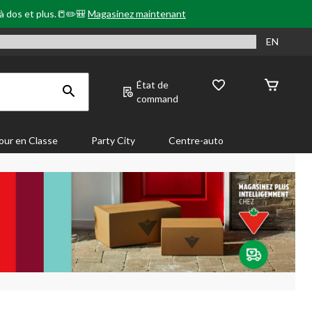
 à dos et plus.📒✏️🎒
Magasinez maintenant
EN
État de
command
our en Classe
Party City
Centre-auto