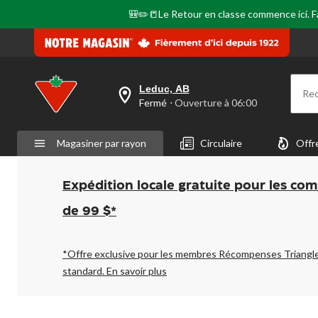
🎒✏️📒Le Retour en classe commence ici. Fai
Leduc, AB
Re
votre
Fermé
⋅ Ouverture à 06:00
magasin
préféré
est
Magasiner par rayon
Circulaire
Offr
Leduc,
AB,
courament
Fermé,
Expédition locale gratuite pour les co
Ouverture
à
de 99 $*
à
06:00
cliquer
pour
*Offre exclusive pour les membres Récompenses Triangl
changer
standard.
En savoir plus