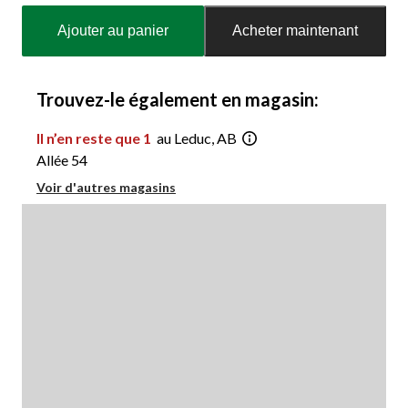
mise
Ajouter au panier
Acheter maintenant
à
jour
à
1
Trouvez-le également en magasin:
Il n’en reste que 1
au Leduc, AB
Allée 54
Voir d'autres magasins