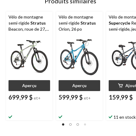
Produits similaires
Vélo de montagne
Vélo de montagne
Vélo de mont
semi-rigide
Stratus
semi-rigide
Stratus
Supercycle
Re
Beacon, roue de 27,5
Orion, 26 po
semi-rigide, je
po
24 po, gris
Aperçu
Aperçu
Ajou
699,99 $
599,99 $
159,99 $
et+
et+
11 en stock