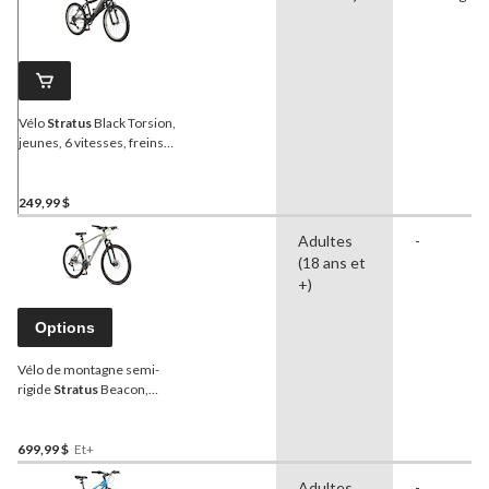
Vélo
Stratus
Black Torsion,
jeunes, 6 vitesses, freins
en V, roues de 20 po, noir
249,99 $
Adultes
-
(18 ans et
+)
Options
Vélo de montagne semi-
rigide
Stratus
Beacon,
roue de 27,5 po
699,99 $
Et+
Adultes
-