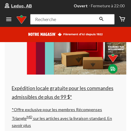
votre
Ouvert
⋅ Fermeture à 22:00
Leduc, AB
magasin
préféré
est
Recherche
Leduc,
AB,
courament
Ouvert,
Fermeture
à
à
22:00
cliquer
pour
changer
Expédition locale gratuite pour les commandes
admissibles de plus de 99 $*
*Offre exclusive pour les membres Récompenses
MD
Triangle
sur les articles avec la livraison standard.
En
savoir plus