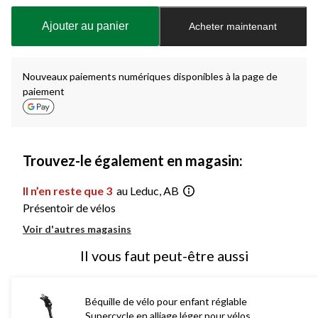
mise
à
Ajouter au panier
Acheter maintenant
jour
à
1
Nouveaux paiements numériques disponibles à la page de
paiement
Trouvez-le également en magasin:
Il n’en reste que 3
au Leduc, AB
Présentoir de vélos
Voir d'autres magasins
Il vous faut peut-être aussi
Béquille de vélo pour enfant réglable
Supercycle en alliage léger pour vélos