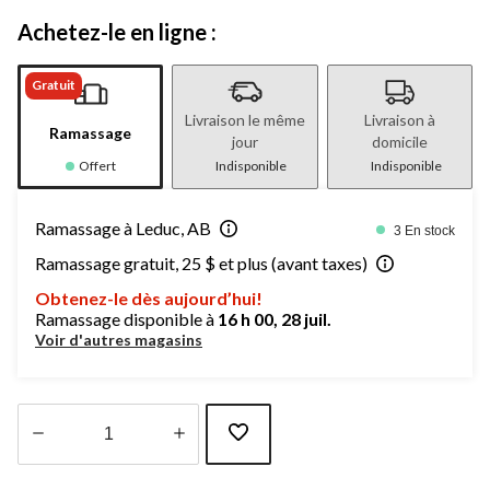
Achetez-le en ligne :
Gratuit
Livraison le même
Livraison à
Ramassage
jour
domicile
Offert
Indisponible
Indisponible
Ramassage à Leduc, AB
3 En stock
Ramassage gratuit, 25 $ et plus (avant taxes)
Obtenez-le dès aujourd’hui!
Ramassage disponible à
16 h 00, 28 juil.
Voir d'autres magasins
Quantité