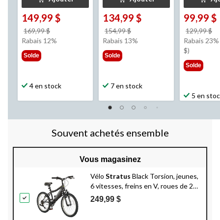
149,99 $
134,99 $
99,99 $
prix
prix
pr
169,99 $
154,99 $
129,99 $
était
était
ét
Rabais 12%
Rabais 13%
Rabais 23% 
169,99 $
154,99 $
1
$)
Solde
Solde
Solde
4 en stock
7 en stock
5 en sto
Souvent achetés ensemble
Vous magasinez
Vélo
Stratus
Black Torsion, jeunes,
6 vitesses, freins en V, roues de 20
po, noir
249,99 $