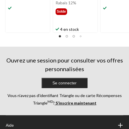
était
Rabais 12%
169,99 $
Solde
4 en stock
Ouvrez une session pour consulter vos offres
personnalisées
Se connecter
Vous n’avez pas d’identifiant Triangle ou de carte Récompenses
MD
Triangle
?
S’inscrire maintenant
Aide