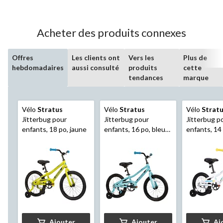
Acheter des produits connexes
Offres
Les clients ont
Vers les
Plus de
hebdomadaires
aussi consulté
produits
cette
tendances
marque
Vélo
Stratus
Vélo
Stratus
Vélo
Strat
Jitterbug pour
Jitterbug pour
Jitterbug p
enfants, 18 po, jaune
enfants, 16 po, bleu
enfants, 14 
ciel
Ajouter
Ajouter
Aj