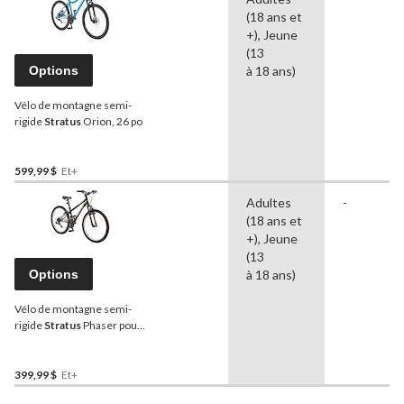
(18 ans et
+), Jeune
(13
Options
à 18 ans)
Vélo de montagne semi-
rigide
Stratus
Orion, 26 po
599,99 $
Et+
Adultes
-
(18 ans et
+), Jeune
(13
Options
à 18 ans)
Vélo de montagne semi-
rigide
Stratus
Phaser pour
jeunes, 24 po
399,99 $
Et+