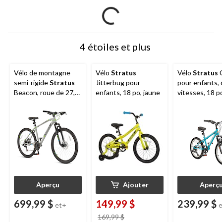
4 étoiles et plus
Vélo de montagne
Vélo
Stratus
Vélo
Stratus
C
semi-rigide
Stratus
Jitterbug pour
pour enfants, 
Beacon, roue de 27,5
enfants, 18 po, jaune
vitesses, 18 p
po
Aperçu
Ajouter
Aperç
699,99 $
149,99 $
239,99 $
et+
prix
169,99 $