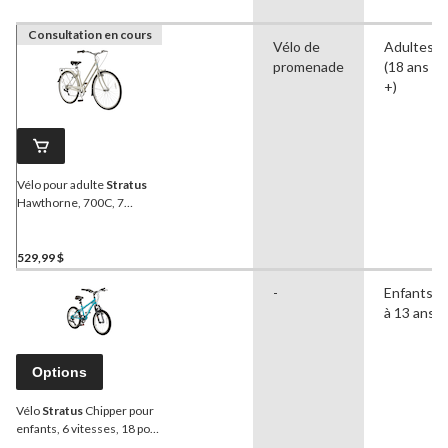
Consultation en cours
Vélo de
Adultes
promenade
(18 ans et
+)
Vélo pour adulte
Stratus
Hawthorne, 700C, 7
vitesses, freins en V en
alliage, gris
529,99 $
-
Enfants (5
à 13 ans)
Options
Vélo
Stratus
Chipper pour
enfants, 6 vitesses, 18 po,
bleu