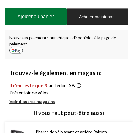
Quantité
mise
à
Ajouter au panier
Acheter maintenant
jour
à
1
Nouveaux paiements numériques disponibles à la page de
paiement
Trouvez-le également en magasin:
Il n’en reste que 3
au Leduc, AB
Présentoir de vélos
Voir d'autres magasins
Il vous faut peut-être aussi
Phares de vélo avant et arrière Raleigh