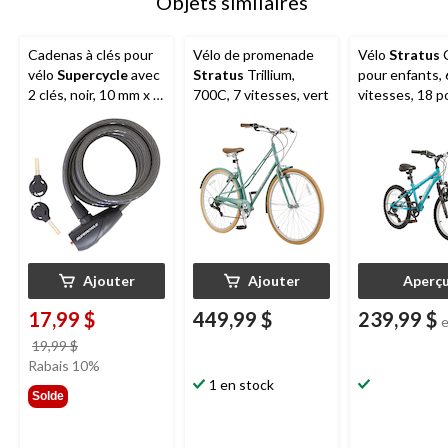
Objets similaires
Cadenas à clés pour
Vélo de promenade
Vélo
Stratus
C
vélo
Supercycle
avec
Stratus
Trillium,
pour enfants, 
2 clés, noir, 10 mm x 5
700C, 7 vitesses, vert
vitesses, 18 p
pi
Ajouter
Ajouter
Aperç
17,99 $
449,99 $
239,99 $
prix
19,99 $
était
Rabais 10%
19,99 $
1 en stock
Solde