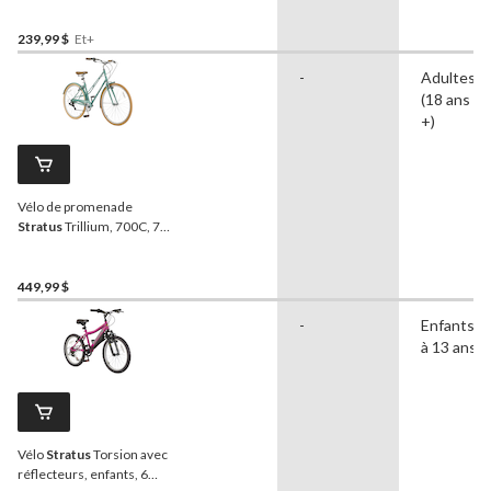
239,99 $
Et+
-
Adultes
(18 ans et
+)
Vélo de promenade
Stratus
Trillium, 700C, 7
vitesses, vert
449,99 $
-
Enfants (5
à 13 ans)
Vélo
Stratus
Torsion avec
réflecteurs, enfants, 6