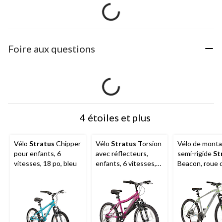
Foire aux questions
4 étoiles et plus
Vélo
Stratus
Chipper
Vélo
Stratus
Torsion
Vélo de mont
pour enfants, 6
avec réflecteurs,
semi-rigide
St
vitesses, 18 po, bleu
enfants, 6 vitesses,
Beacon, roue 
roues de 20 po, violet
po