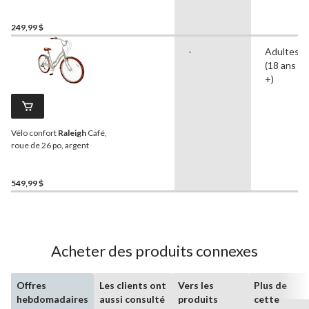
vitesses, roues de 20 po,
violet
249,99 $
-
Adultes
(18 ans et
+)
Vélo confort
Raleigh
Café,
roue de 26 po, argent
549,99 $
Acheter des produits connexes
Offres
Les clients ont
Vers les
Plus de
hebdomadaires
aussi consulté
produits
cette