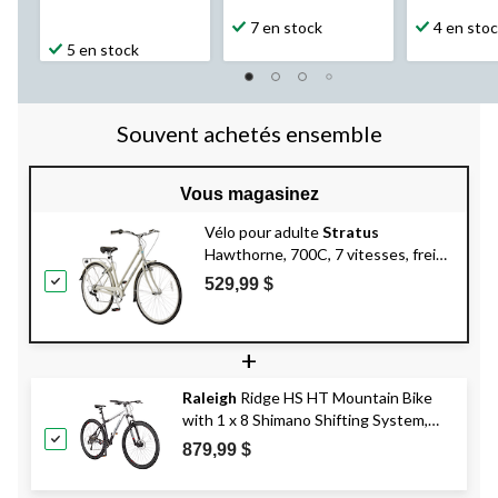
7 en stock
4 en sto
5 en stock
Souvent achetés ensemble
Vous magasinez
Vélo pour adulte
Stratus
Hawthorne, 700C, 7 vitesses, freins
en V en alliage, gris
529,99 $
+
Raleigh
Ridge HS HT Mountain Bike
with 1 x 8 Shimano Shifting System,
29-in, Black
879,99 $