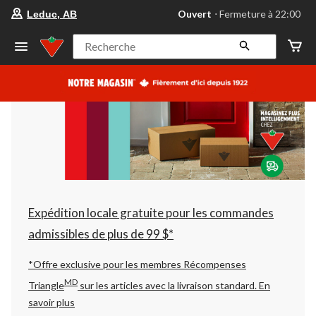
votre
Ouvert
⋅ Fermeture à 22:00
Leduc, AB
magasin
préféré
est
Recherche
Leduc,
AB,
courament
Ouvert,
Fermeture
à
à
22:00
cliquer
pour
changer
Expédition locale gratuite pour les commandes
admissibles de plus de 99 $*
*Offre exclusive pour les membres Récompenses
MD
Triangle
sur les articles avec la livraison standard.
En
savoir plus