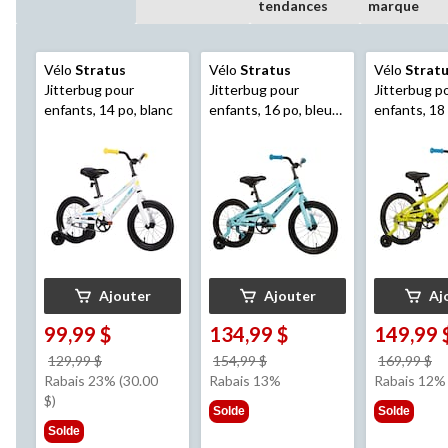
tendances
marque
Vélo
Stratus
Vélo
Stratus
Vélo
Strat
Jitterbug pour
Jitterbug pour
Jitterbug p
enfants, 14 po, blanc
enfants, 16 po, bleu
enfants, 18
ciel
Ajouter
Ajouter
Aj
99,99 $
134,99 $
149,99 
prix
prix
pr
129,99 $
154,99 $
169,99 $
était
était
ét
Rabais 23% (30.00
Rabais 13%
Rabais 12%
129,99 $
154,99 $
1
$)
Solde
Solde
Solde