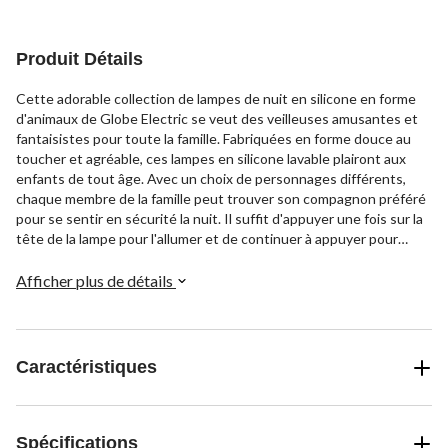
Produit Détails
Cette adorable collection de lampes de nuit en silicone en forme
d'animaux de Globe Electric se veut des veilleuses amusantes et
fantaisistes pour toute la famille. Fabriquées en forme douce au
toucher et agréable, ces lampes en silicone lavable plairont aux
enfants de tout âge. Avec un choix de personnages différents,
chaque membre de la famille peut trouver son compagnon préféré
pour se sentir en sécurité la nuit. Il suffit d'appuyer une fois sur la
tête de la lampe pour l'allumer et de continuer à appuyer pour
passer d'une couleur à l'autre. Ces charmantes créatures
fournissent 4 heures de lumière par charge, assurant des rêves
Afficher plus de détails
magiques et doux pour toute la famille.
Caractéristiques
Spécifications