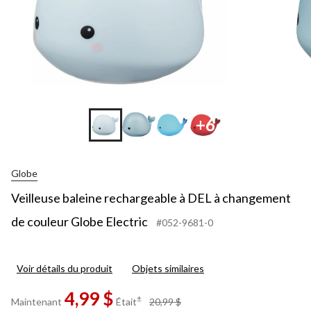
Globe
Electric
+6
Globe
Veilleuse baleine rechargeable à DEL à changement
de couleur Globe Electric
#052-9681-0
Voir détails du produit
Objets similaires
4,99 $
prix
±
Maintenant
Était
20,99 $
était