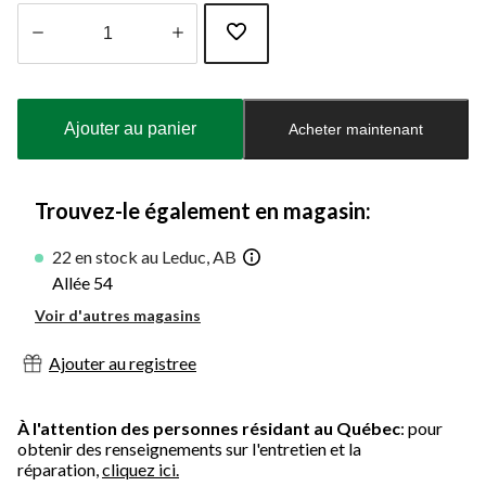
Quantité
mise
à
Ajouter au panier
Acheter maintenant
jour
à
1
Trouvez-le également en magasin:
22 en stock au Leduc, AB
Allée 54
Voir d'autres magasins
Ajouter au registree
À l'attention des personnes résidant au Québec
: pour
obtenir des renseignements sur l'entretien et la
réparation,
cliquez ici.