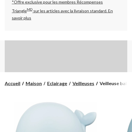
*Offre exclusive pour les membres Récompenses
MD
Triangle
sur les articles avec la livraison standard.
En
savoir plus
Veilleuse
Accueil
Maison
Eclairage
Veilleuses
Veilleuse balei
baleine
rechargeable
à
DEL
à
changement
de
couleur