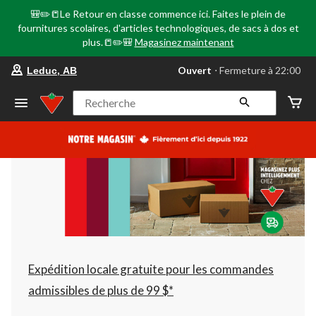
🎒✏️📒Le Retour en classe commence ici. Faites le plein de
fournitures scolaires, d'articles technologiques, de sacs à dos et
plus.📒✏️🎒
Magasinez maintenant
votre
Ouvert
⋅ Fermeture à 22:00
Leduc, AB
magasin
préféré
est
Recherche
Leduc,
AB,
courament
Ouvert,
Fermeture
à
à
22:00
cliquer
pour
changer
Expédition locale gratuite pour les commandes
admissibles de plus de 99 $*