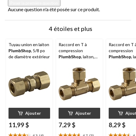
Poser la première question
Aucune question n'a été posée sur ce produit.
4 étoiles et plus
Tuyau union en laiton
Raccord en T à
Raccord en T 
PlumbShop
, 5/8 po
compression
compression
de diamètre extérieur
PlumbShop
, laiton,
PlumbShop
, l
1/4 po de diamètre
3/8 po de dia
extérieur, paq. 1
extérieur, paq.
Ajouter
Ajouter
Ajou
11,99 $
7,29 $
8,29 $
4.3
(4)
4.7
(3)
4