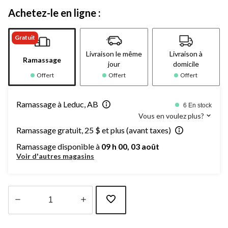
Achetez-le en ligne :
Gratuit
Livraison le même
Livraison à
Ramassage
jour
domicile
Offert
Offert
Offert
Ramassage à Leduc, AB
6 En stock
Vous en voulez plus?
Ramassage gratuit, 25 $ et plus (avant taxes)
Ramassage disponible à
09 h 00, 03 août
Voir d'autres magasins
Quantité