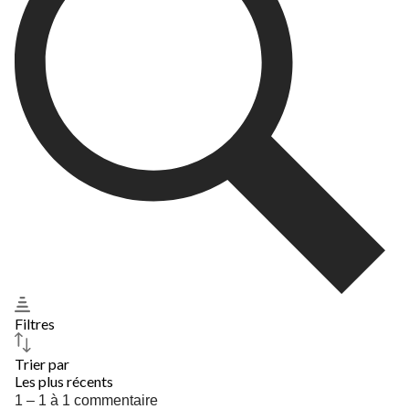
de
de
de
de
de
soumission.
soumission.
soumission.
soumission.
soumission.
Filtres
Trier par
Les plus récents
1
1 – 1 à 1 commentaire