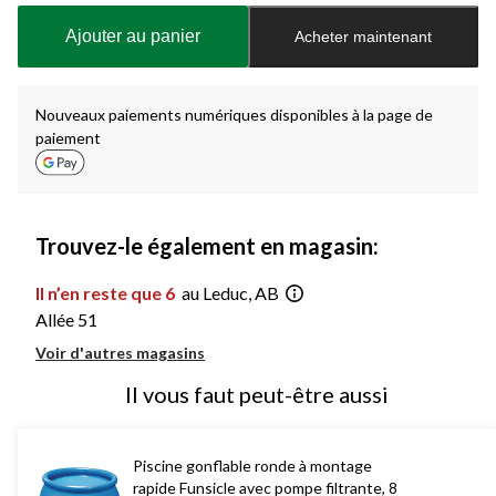
mise
à
Ajouter au panier
Acheter maintenant
jour
à
1
Nouveaux paiements numériques disponibles à la page de
paiement
Trouvez-le également en magasin:
Il n’en reste que 6
au Leduc, AB
Allée 51
Voir d'autres magasins
Il vous faut peut-être aussi
Piscine gonflable ronde à montage
rapide Funsicle avec pompe filtrante, 8