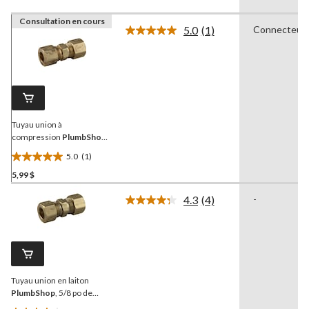
Consultation en cours
5.0
(1)
Connecteur
Lire
1
commentaire.
Lien
vers
la
même
page.
Tuyau union à
compression
PlumbShop
,
laiton, 5/16 po de diamètre
5.0
(1)
extérieur, paq. 1
5.0
5,99 $
étoile(s)
sur
4.3
(4)
-
5.
Lire
les
1
4
évaluation
commentaires.
Lien
vers
la
Tuyau union en laiton
même
page.
PlumbShop
, 5/8 po de
diamètre extérieur