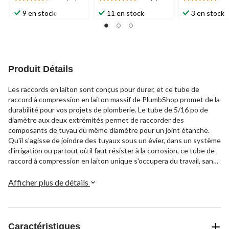
4.2
5.0
4.3
étoile(s)
étoile(s)
étoile(s)
9 en stock
11 en stock
3 en stock
sur
sur
sur
5.
5.
5.
14
3
4
évaluations
évaluations
évaluations
Produit Détails
Les raccords en laiton sont conçus pour durer, et ce tube de
raccord à compression en laiton massif de PlumbShop promet de la
durabilité pour vos projets de plomberie. Le tube de 5/16 po de
diamètre aux deux extrémités permet de raccorder des
composants de tuyau du même diamètre pour un joint étanche.
Qu'il s'agisse de joindre des tuyaux sous un évier, dans un système
d'irrigation ou partout où il faut résister à la corrosion, ce tube de
raccord à compression en laiton unique s'occupera du travail, sans
tracas.
Afficher plus de détails
Caractéristiques