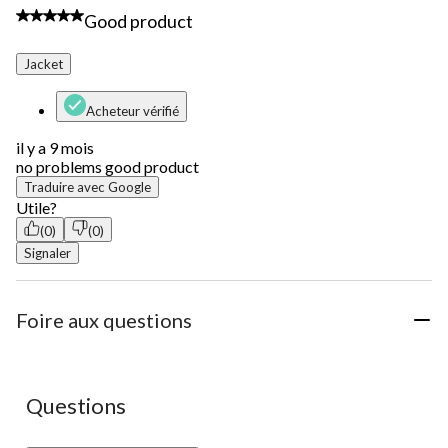
à
5 étoile(s) sur 5.
Good product
1
à
1
Jacket
commentaire.
Acheteur vérifié
il y a 9 mois
no problems good product
Traduire avec Google
Utile?
(0)
(0)
Signaler
Foire aux questions
Aucune question n'a été posée sur ce produit.
Questions