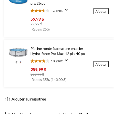
pi x 26 po
3.6
(284)
Ajouter
3.6
étoile(s)
59,99 $
sur
prix
79,99 $
5.
était
Rabais 25%
284
79,99 $
évaluations
Piscine ronde à armature en acier
Hydro-force Pro Max, 12 pi x 40 po
3.9
(307)
3.9
Ajouter
étoile(s)
259,99 $
sur
prix
399,99 $
5.
était
Rabais 35% (140.00 $)
307
399,99 $
évaluations
Ajouter au registree