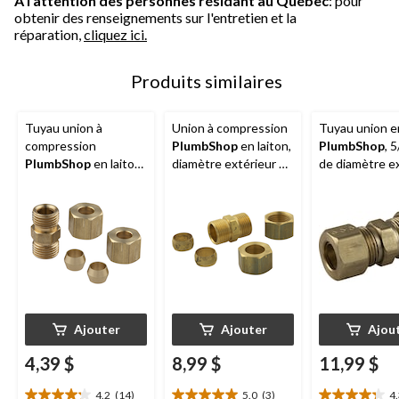
À l'attention des personnes résidant au Québec
: pour
obtenir des renseignements sur l'entretien et la
réparation,
cliquez ici.
Produits similaires
Tuyau union à
Union à compression
Tuyau union en
compression
PlumbShop
en laiton,
PlumbShop
, 
PlumbShop
en laiton,
diamètre extérieur de
de diamètre e
diamètre extérieur de
1/2 po, paq. 1
1/4 po, paq. 1
Ajouter
Ajouter
Ajou
4,39 $
8,99 $
11,99 $
4.2
(14)
5.0
(3)
4