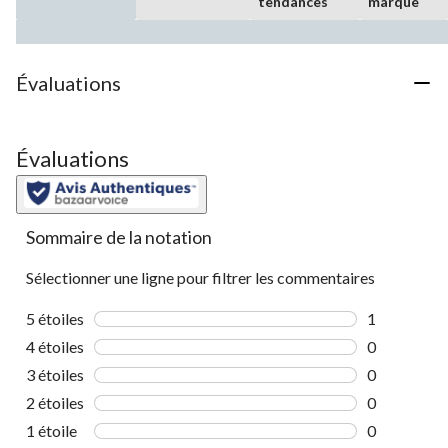
tendances
marque
Évaluations
Évaluations
Sommaire de la notation
Sélectionner une ligne pour filtrer les commentaires
5 étoiles
étoiles
1
1 commentai
4 étoiles
étoiles
0
0 commentai
3 étoiles
étoiles
0
0 commentai
2 étoiles
étoiles
0
0 commentai
1 étoile
étoiles
0