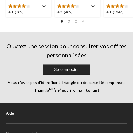
4.1
4.2
4.1
4.1
(705)
4.2
(409)
4.1
(1346)
étoile(s)
étoile(s)
étoile(s)
sur
sur
sur
5.
5.
5.
705
409
1346
évaluations
évaluations
évaluations
Ouvrez une session pour consulter vos offres
personnalisées
Se connecter
Vous n’avez pas d’identifiant Triangle ou de carte Récompenses
MD
Triangle
?
S’inscrire maintenant
Aide