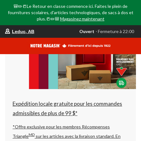
🎒✏️📒Le Retour en classe commence ici. Faites le plein de
fournitures scolaires, d'articles technologiques, de sacs à dos et
plus.📒✏️🎒
Magasinez maintenant
votre
Ouvert
⋅ Fermeture à 22:00
Leduc, AB
magasin
préféré
est
Leduc,
AB,
courament
Ouvert,
Fermeture
à
à
22:00
cliquer
pour
changer
Expédition locale gratuite pour les commandes
admissibles de plus de 99 $*
*Offre exclusive pour les membres Récompenses
MD
Triangle
sur les articles avec la livraison standard.
En