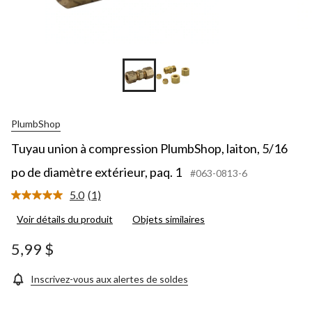
PlumbShop
Tuyau union à compression PlumbShop, laiton, 5/16
po de diamètre extérieur, paq. 1
#063-0813-6
5.0
(1)
Lire
1
Voir détails du produit
Objets similaires
commentaire.
Lien
vers
5,99 $
la
même
page.
Inscrivez-vous aux alertes de soldes