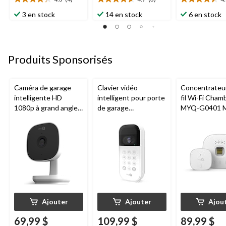
4.3
4.7
4.5
étoile(s)
étoile(s)
étoile(s)
3 en stock
14 en stock
6 en stock
sur
sur
sur
5.
5.
5.
4
3
2
évaluations
évaluations
évaluations
Produits Sponsorisés
Caméra de garage
Clavier vidéo
Concentrateu
intelligente HD
intelligent pour porte
fil Wi-Fi Cham
1080p à grand angle
de garage
MYQ-G0401 
Chamberlain, vision
Chamberlain, vision
pour porte de
nocturne, résistante
nocturne, résistant
aux intempéries
aux intempéries,
blanc
Ajouter
Ajouter
Ajou
69,99 $
109,99 $
89,99 $