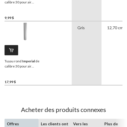
calibre 30 pour air
chaud/froid, acier
galvanisé, 6 po de
diamètre, 18 po de
9,99 $
longueur
Gris
12,70 cm
Tuyau rond
Imperial
de
calibre 30 pour air
chaud/froid, acier
galvanisé, 5 po de
diamètre, 30 po de
17,99 $
longueur
Acheter des produits connexes
Offres
Les clients ont
Vers les
Plus de