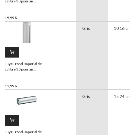
calibre 30 pour air
chaud/froid, acier
galvanisé, 5 po de
diamètre, 60 po de
19,99 $
longueur
Gris
10,16 cm
Tuyau rond
Imperial
de
calibre 30 pour air
chaud/froid, acier
galvanisé, 4 po de
diamètre, 30 po de
11,99 $
longueur
Gris
15,24 cm
Tuyau rond
Imperial
de