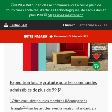
🎒✏️📒Le Retour en classe commence ici. Faites le plein de
fournitures scolaires, d'articles technologiques, de sacs à dos et
plus.📒✏️🎒
Magasinez maintenant
votre
Ouvert
⋅ Fermeture à 22:00
Leduc, AB
magasin
préféré
est
Leduc,
AB,
courament
Ouvert,
Fermeture
à
à
22:00
cliquer
pour
changer
Expédition locale gratuite pour les commandes
admissibles de plus de 99 $*
*Offre exclusive pour les membres Récompenses
MD
Triangle
sur les articles avec la livraison standard.
En