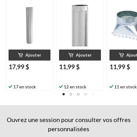
galvanisé, 5 po de
galvanisé, 4 po de
plénums d'air 
diamètre, 30 po de
diamètre, 30 po de
tuyau rond, ac
longueur
longueur
galvanisé, 5 p
Ajouter
Ajouter
Ajou
17,99 $
11,99 $
11,99 $
17 en stock
12 en stock
11 en stock
Ouvrez une session pour consulter vos offres
personnalisées