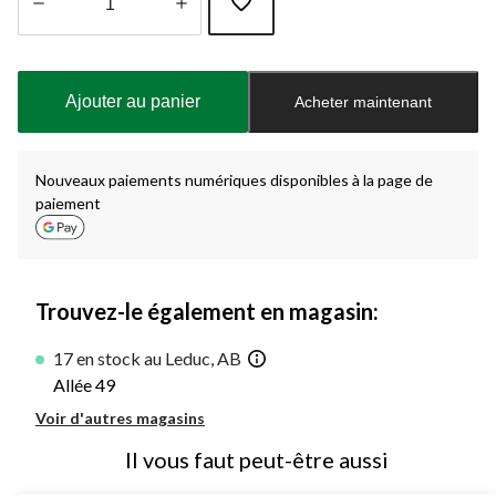
Quantité
mise
à
Ajouter au panier
Acheter maintenant
jour
à
1
Nouveaux paiements numériques disponibles à la page de
paiement
Trouvez-le également en magasin:
17 en stock au Leduc, AB
Allée 49
Voir d'autres magasins
Il vous faut peut-être aussi