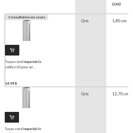
(cm)
Consultation en cours
Gris
1,80 cm
Tuyau rond
Imperial
de
calibre 30 pour air
chaud/froid, acier
galvanisé, 4 po de
diamètre, 60 po de
14,99 $
longueur
Gris
12,70 cm
Tuyau rond
Imperial
de