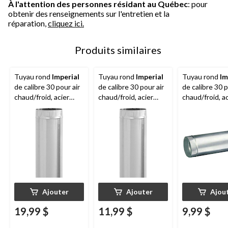
À l'attention des personnes résidant au Québec
: pour
obtenir des renseignements sur l'entretien et la
réparation,
cliquez ici.
Produits similaires
Tuyau rond
Imperial
Tuyau rond
Imperial
Tuyau rond
Im
de calibre 30 pour air
de calibre 30 pour air
de calibre 30 p
chaud/froid, acier
chaud/froid, acier
chaud/froid, ac
galvanisé, 5 po de
galvanisé, 4 po de
galvanisé, 6 p
diamètre, 60 po de
diamètre, 30 po de
diamètre, 18 
longueur
longueur
longueur
Ajouter
Ajouter
Ajou
19,99 $
11,99 $
9,99 $