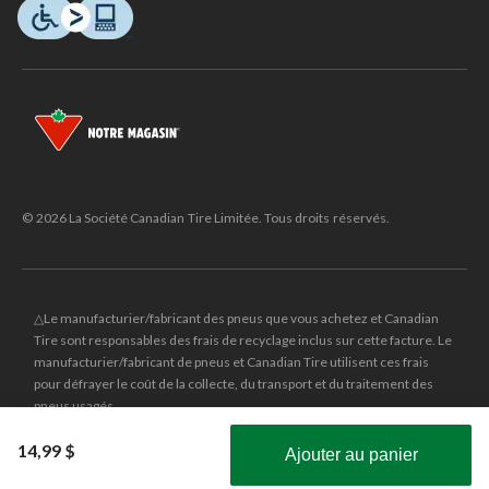
© 2026 La Société Canadian Tire Limitée. Tous droits réservés.
△Le manufacturier/fabricant des pneus que vous achetez et Canadian
Tire sont responsables des frais de recyclage inclus sur cette facture. Le
manufacturier/fabricant de pneus et Canadian Tire utilisent ces frais
pour défrayer le coût de la collecte, du transport et du traitement des
pneus usagés.
MD
CANADIAN TIRE
et le logo du triangle CANADIAN TIRE sont des
14,99 $
Ajouter au panier
marques de commerce déposées de la Société Canadian Tire Limitée.
Obtenez les plus récentes offres!