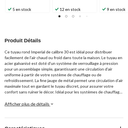
5 en stock
12 en stock
9 en stock
Produit Détails
Ce tuyau rond Imperial de calibre 30 est idéal pour distribuer
facilement de l'air chaud ou froid dans toute la maison. Le tuyau en
acier galvanisé est doté d'un système de verrouillage à pression
pour un assemblage simple, garantissant une circulation d'air
uniforme à partir de votre système de chauffage ou de
refroidissement. La fine jauge de métal permet une circulation d'air
maximale tout en gardant le tuyau discret, pour assurer votre
confort sans ruiner le décor. Idéal pour les systèmes de chauffage,
de ventilation et de climatisation nécessitant un conduit rigide, ce
tuyau de 4 po de diamètre et de 60 po de longueur permettra à
Afficher plus de détails
votre système de fonctionner de manière optimale.