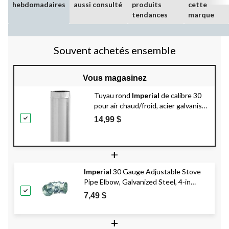
hebdomadaires
aussi consulté
produits
cette
tendances
marque
Souvent achetés ensemble
Vous magasinez
Tuyau rond
Imperial
de calibre 30
pour air chaud/froid, acier galvanisé,
4 po de diamètre, 60 po de longueur
14,99 $
+
Imperial
30 Gauge Adjustable Stove
Pipe Elbow, Galvanized Steel, 4-in
Diameter, 90-Degree
7,49 $
+