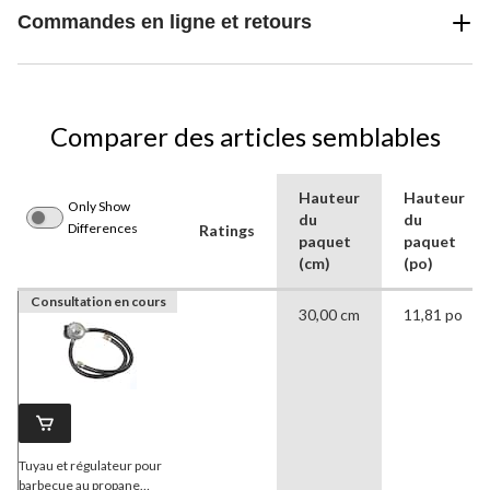
Commandes en ligne et retours
Comparer des articles semblables
Hauteur
Hauteur
Only Show
du
du
Differences
Ratings
paquet
paquet
(cm)
(po)
Consultation en cours
30,00 cm
11,81 po
Tuyau et régulateur pour
barbecue au propane