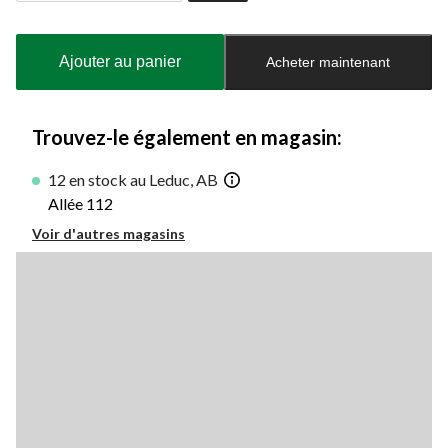
Quantité
mise
à
Ajouter au panier
Acheter maintenant
jour
à
1
Trouvez-le également en magasin:
12 en stock au Leduc, AB
Allée 112
Voir d'autres magasins