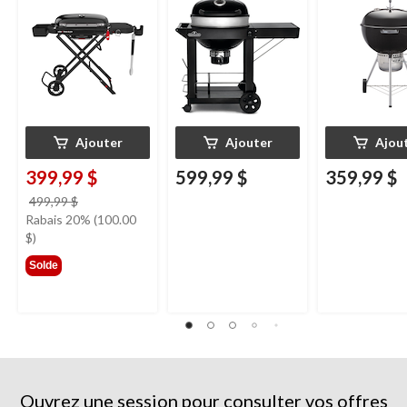
Weber Traveller en
préparation pliante,
nettoyage à u
fonte, noir
grilles de cuisson à
touche, 56 cm 
charnières
Ajouter
Ajouter
Ajou
399,99 $
599,99 $
359,99 $
prix
499,99 $
était
Rabais 20% (100.00
499,99 $
$)
Solde
Ouvrez une session pour consulter vos offres