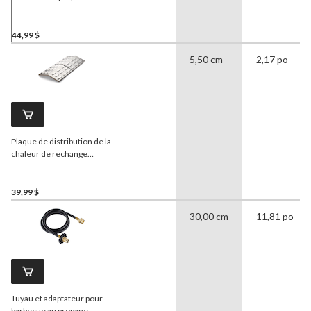
universel, pour soupape de
gaz/brûleur latéral
44,99 $
5,50 cm
2,17 po
Plaque de distribution de la
chaleur de rechange
universelle pour barbecue
émaillée
39,99 $
30,00 cm
11,81 po
Tuyau et adaptateur pour
barbecue au propane