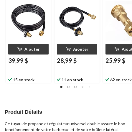
Master Chef
, 10 pi.
Chef
, propane, 4 pi
universel, 1 lb
Ajouter
Ajouter
Ajou
39,99 $
28,99 $
25,99 $
15 en stock
11 en stock
62 en stock
Produit Détails
Ce tuyau de propane et régulateur universel double assure le bon
fonctionnement de votre barbecue et de votre brûleur latéral.