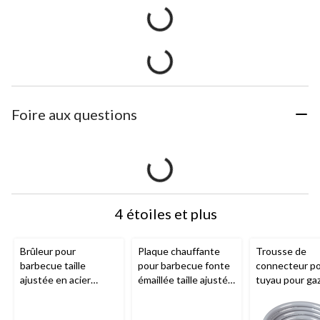
Foire aux questions
4 étoiles et plus
Brûleur pour
Plaque chauffante
Trousse de
barbecue taille
pour barbecue fonte
connecteur p
ajustée en acier
émaillée taille ajustée
tuyau pour ga
inoxydable
MASTER
MASTER Chef
, série
naturel, univer
Chef
, 15 3/4 x 1 1/2
E, 18 7/8 x 12 1/2 po
pi