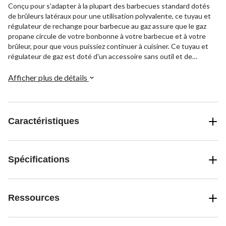
Conçu pour s'adapter à la plupart des barbecues standard dotés
de brûleurs latéraux pour une utilisation polyvalente, ce tuyau et
régulateur de rechange pour barbecue au gaz assure que le gaz
propane circule de votre bonbonne à votre barbecue et à votre
brûleur, pour que vous puissiez continuer à cuisiner. Ce tuyau et
régulateur de gaz est doté d'un accessoire sans outil et de
raccords en laiton pour une installation facile et une utilisation
durable.
Afficher plus de détails
Caractéristiques
Spécifications
Ressources