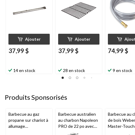
po
Ajouter
Ajouter
Ajou
37,99 $
37,99 $
74,99 $
14 en stock
28 en stock
9 en stock
Produits Sponsorisés
Barbecue au gaz
Barbecue australien
Barbecue au 
propane sur chariot à
au charbon Napoleon
de bois Webe
allumage
PRO de 22 po avec
Master-Touch
piézoélectrique
chariot et tablette de
système de