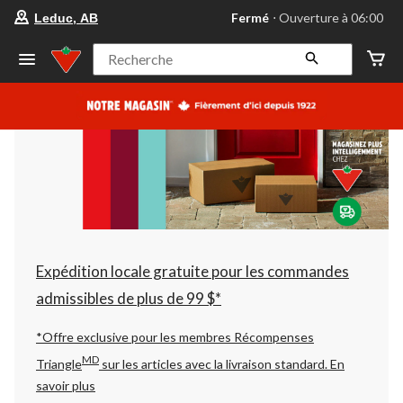
votre
Fermé
⋅ Ouverture à 06:00
Leduc, AB
magasin
préféré
est
Recherche
Leduc,
AB,
courament
Fermé,
Ouverture
à
à
06:00
cliquer
pour
changer
Expédition locale gratuite pour les commandes
admissibles de plus de 99 $*
*Offre exclusive pour les membres Récompenses
MD
Triangle
sur les articles avec la livraison standard.
En
savoir plus