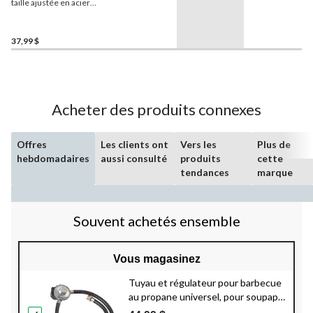
taille ajustée en acier
inoxydable
MASTER Chef
,
15 3/4 x 1 1/2 po
37,99 $
Acheter des produits connexes
Offres
Les clients ont
Vers les
Plus de
hebdomadaires
aussi consulté
produits
cette
tendances
marque
Souvent achetés ensemble
Vous magasinez
Tuyau et régulateur pour barbecue
au propane universel, pour soupape
de gaz/brûleur latéral