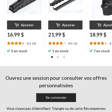
Ajouter
Ajouter
Ajou
16,99 $
21,99 $
18,99 $
4.3
(3)
4.0
(1)
4
4.3
4.0
4.3
étoile(s)
étoile(s)
étoile(s)
3 en stock
1 en stock
7 en stock
sur
sur
sur
5.
5.
5.
3
1
10
évaluations
évaluation
évaluations
Ouvrez une session pour consulter vos offres
personnalisées
Se connecter
Vous n’avez pas d’identifiant Triangle ou de carte Récompenses