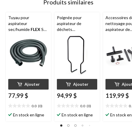
Produits similaires
Tuyau pour
Poignée pour
Accessoires d
aspirateur
aspirateur de
nettoyage po
sec/humide
FLEX
SH
déchets
aspirateur de
avec commande d'air
secs/humides
Flex
déchets
auxiliaire
VCE-TH
secs/humides
CLE 32 AS
Ajouter
Ajouter
Ajou
77,99 $
94,99 $
119,99 $
0.0
(0)
0.0
(0)
0
0.0
0.0
0.0
étoile(s)
étoile(s)
étoile(s)
En stock en ligne
En stock en ligne
En stock en
sur
sur
sur
5.
5.
5.