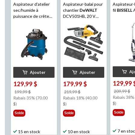
Aspirateur d'atelier
Aspirateur-balai pour
Aspirateur-
sec/humide à
chantier
DeWALT
fil
BISSELL
A
puissance de crête
DCV501HB, 20 V
de 5,0 HP Mastervac
MAX
VOC1610PF
Aj
Ajouter
Ajouter
129,99 
129,99 $
179,99 $
pr
209,99 $
prix
prix
199,99 $
219,99 $
ét
Rabais 38% 
était
était
Rabais 35% (70.00
Rabais 18% (40.00
2
$)
199,99 $
219,99 $
$)
$)
Solde
Solde
Solde
7 en sto
15 en stock
10 en stock