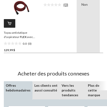
sur
(0)
Non
1
5.
Aucune
cote
pour
ce
produit.
Lien
vers
Tuyau antistatique
la
même
d'aspirateur
FLEX
avec
page.
commande d'air auxiliaire
0.0
(0)
pour GE 5
0.0
129,99 $
étoile(s)
sur
5.
Acheter des produits connexes
Offres
Les clients ont
Vers les
Plus de
hebdomadaires
aussi consulté
produits
cette
tendances
marque