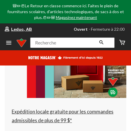
🎒✏️📒Le Retour en classe commence ici. Faites le plein de
fournitures scolaires, d'articles technologiques, de sacs à dos et
plus.📒✏️🎒
Magasinez maintenant
votre
Ouvert
⋅ Fermeture à 22:00
Leduc, AB
magasin
préféré
est
Recherche
Leduc,
AB,
courament
Ouvert,
Fermeture
à
à
22:00
cliquer
pour
changer
Expédition locale gratuite pour les commandes
admissibles de plus de 99 $*