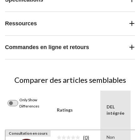
Ressources
Commandes en ligne et retours
Comparer des articles semblables
Only Show
H
Differences
DEL
d
Ratings
intégrée
p
(
Consultation en cours
(0)
Non
1
Aucune