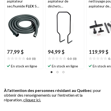
aspirateur
aspirateur de
nettoyage po
sec/humide
FLEX
SH
déchets
aspirateur de
avec commande d'air
secs/humides
Flex
déchets
auxiliaire
VCE-TH
secs/humides
CLE 32 AS
77,99 $
94,99 $
119,99 $
0.0
(0)
0.0
(0)
0
0.0
0.0
0.0
étoile(s)
étoile(s)
étoile(s)
En stock en ligne
En stock en ligne
En stock en
sur
sur
sur
5.
5.
5.
À l'attention des personnes résidant au Québec
: pour
obtenir des renseignements sur l'entretien et la
réparation,
cliquez ici.