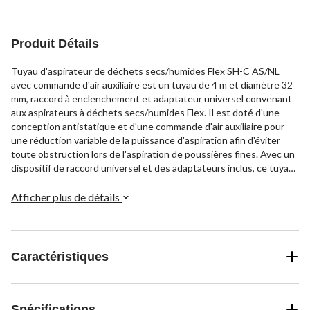
Produit Détails
Tuyau d'aspirateur de déchets secs/humides Flex SH-C AS/NL
avec commande d'air auxiliaire est un tuyau de 4 m et diamètre 32
mm, raccord à enclenchement et adaptateur universel convenant
aux aspirateurs à déchets secs/humides Flex. Il est doté d'une
conception antistatique et d'une commande d'air auxiliaire pour
une réduction variable de la puissance d'aspiration afin d'éviter
toute obstruction lors de l'aspiration de poussières fines. Avec un
dispositif de raccord universel et des adaptateurs inclus, ce tuyau
d'aspirateur est compatible avec de nombreux modèles
d'aspirateur de déchets secs/humides Flex pour une utilisation
Afficher plus de détails
polyvalente. Les propriétés antistatiques aident également à
réduire les chocs statiques.
Caractéristiques
Spécifications