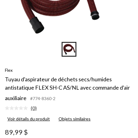
Flex
Tuyau d'aspirateur de déchets secs/humides
antistatique FLEX SH-C AS/NL avec commande d'air
auxiliaire
#774-8360-2
(0)
Aucune
cote
Voir détails du produit
Objets similaires
pour
ce
produit.
89,99 $
Lien