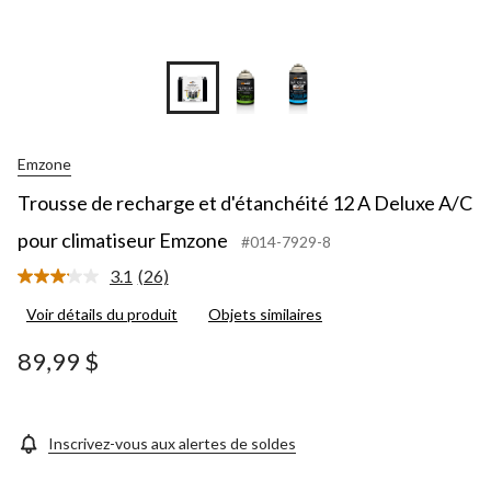
Emzone
Trousse de recharge et d'étanchéité 12 A Deluxe A/C
pour climatiseur Emzone
#014-7929-8
3.1
(26)
Lire
les
Voir détails du produit
Objets similaires
26
commentaires.
Lien
89,99 $
vers
la
même
page.
Inscrivez-vous aux alertes de soldes