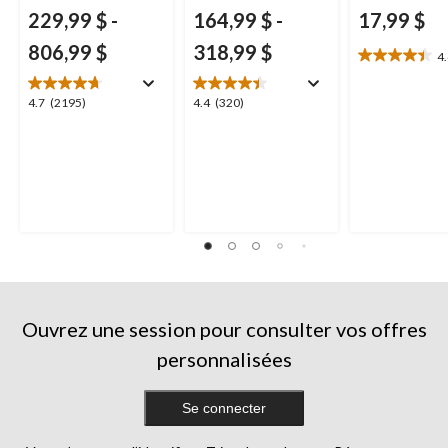
229,99 $
-
164,99 $
-
17,99 $
806,99 $
318,99 $
4
4.4
étoile(s)
sur
4.7
4.4
4.7
(2195)
4.4
(320)
5.
étoile(s)
étoile(s)
12
sur
sur
évaluations
5.
5.
2195
320
évaluations
évaluations
Ouvrez une session pour consulter vos offres
personnalisées
Se connecter