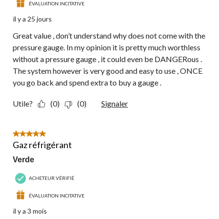
ÉVALUATION INCITATIVE
il y a 25 jours
Great value , don’t understand why does not come with the
pressure gauge. In my opinion it is pretty much worthless
without a pressure gauge , it could even be DANGERous .
The system however is very good and easy to use , ONCE
you go back and spend extra to buy a gauge .
Utile?
(0)
(0)
Signaler
5 étoile(s) sur 5.
Gaz réfrigérant
Verde
ACHETEUR VÉRIFIÉ
ÉVALUATION INCITATIVE
il y a 3 mois