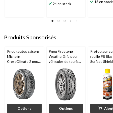
18 en stock
sur
étoile(s)
24 en stock
sur
5.
sur
5.
1
5.
57
évaluation
18
évaluations
évaluations
Produits Sponsorisés
Pneu toutes saisons
Pneu Firestone
Protecteur con
Michelin
WeatherGrip pour
rouille PB Blas
CrossClimate 2 pour
véhicules de tourisme
Surface Shield
véhicules de tourisme
et utilitaires
et multisegments
multisegments
Options
Options
Ajou