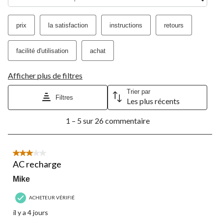
prix
la satisfaction
instructions
retours
facilité d'utilisation
achat
Afficher plus de filtres
Trier par
Filtres
Les plus récents
1
1 – 5 sur 26 commentaire
à
5
sur
26
3 étoile(s) sur 5.
commentaire.
AC recharge
Mike
ACHETEUR VÉRIFIÉ
il y a 4 jours