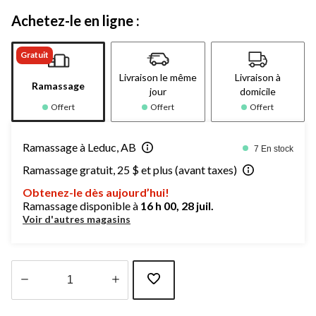
Achetez-le en ligne :
Gratuit
Livraison le même
Livraison à
Ramassage
jour
domicile
Offert
Offert
Offert
Ramassage à Leduc, AB
7 En stock
Ramassage gratuit, 25 $ et plus (avant taxes)
Obtenez-le dès aujourd’hui!
Ramassage disponible à
16 h 00, 28 juil.
Voir d'autres magasins
Quantité