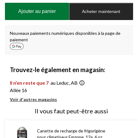
mise
à
Ajouter au panier
Acheter maintenant
jour
à
1
Nouveaux paiements numériques disponibles à la page de
paiement
Trouvez-le également en magasin:
Il n’en reste que 7
au Leduc, AB
Allée 16
Voir d'autres magasins
Il vous faut peut-être aussi
Canette de recharge de frigorigène
pour climatiseur Emzone, 12a, 6 oz