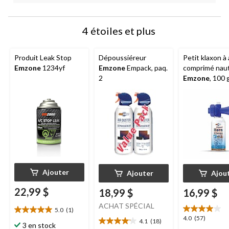
4 étoiles et plus
Produit Leak Stop
Dépoussiéreur
Petit klaxon à 
Emzone
1234yf
Emzone
Empack, paq.
comprimé nau
2
Emzone
, 100 
Ajouter
Ajouter
Ajou
22,99 $
18,99 $
16,99 $
ACHAT SPÉCIAL
5.0
(1)
5.0
4.0
4.0
(57)
4.1
(18)
étoile(s)
4.1
3 en stock
étoile(s)