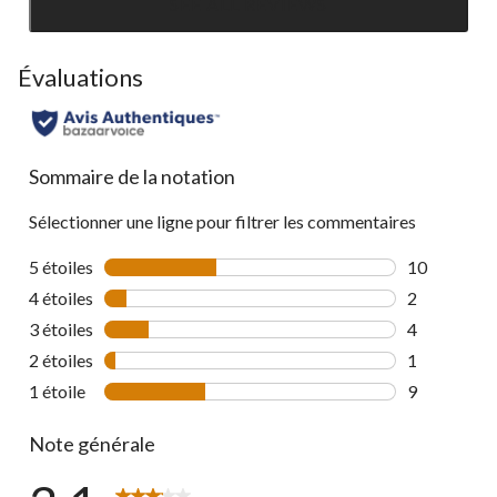
SEE ALL REVIEWS
Click
to
go
Évaluations
to
all
reviews
Sommaire de la notation
Sélectionner une ligne pour filtrer les commentaires
5 étoiles
étoiles
10
10 commenta
4 étoiles
étoiles
2
2 commentai
3 étoiles
étoiles
4
4 commentai
2 étoiles
étoiles
1
1 commentai
1 étoile
étoiles
9
9 commentai
Note générale