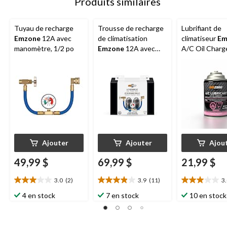
Produits similaires
Tuyau de recharge
Trousse de recharge
Lubrifiant de
Emzone
12A avec
de climatisation
climatiseur
Em
manomètre, 1/2 po
Emzone
12A avec
A/C Oil Charge
tuyau et manomètre
4 oz
Ajouter
Ajouter
Ajou
49,99 $
69,99 $
21,99 $
3.0
(2)
3.9
(11)
3
3.0
3.9
3.0
étoile(s)
étoile(s)
étoile(s)
4 en stock
7 en stock
10 en stock
sur
sur
sur
5.
5.
5.
2
11
2