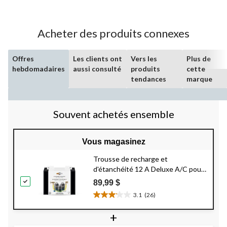
5.
2
évaluations
Acheter des produits connexes
Offres
Les clients ont
Vers les
Plus de
hebdomadaires
aussi consulté
produits
cette
tendances
marque
Souvent achetés ensemble
Vous magasinez
Trousse de recharge et
d'étanchéité 12 A Deluxe A/C pour
climatiseur
Emzone
89,99 $
3.1
(26)
3.1
étoile(s)
+
sur