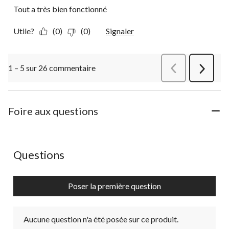
Tout a très bien fonctionné
Utile?
(0)
(0)
Signaler
1 – 5 sur 26 commentaire
Précédentcommen
Suivant
commen
Foire aux questions
Aucune question n'a été posée sur ce produit.
Questions
Poser la première question
Aucune question n'a été posée sur ce produit.