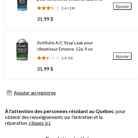
Ajouter
3.4
(19)
3.4
étoile(s)
21,99 $
sur
5.
19
évaluations
Antifuite A/C Stop Leak pour
climatiseur Emzone, 12a, 4 oz
Ajouter
2.4
(9)
2.4
étoile(s)
21,99 $
sur
5.
9
évaluations
Ajouter au registree
À l'attention des personnes résidant au Québec
: pour
obtenir des renseignements sur l'entretien et la
réparation,
cliquez ici.