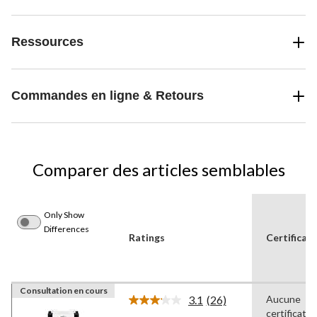
Ressources
Commandes en ligne & Retours
Comparer des articles semblables
Only Show
Differences
Ratings
Certificat
Consultation en cours
3.1
(26)
Aucune
Lire
certificatio
les