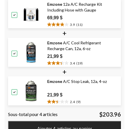
5.
Emzone
12a A/C Recharge Kit
26
Including Hose with Gauge
évaluations
69,99 $
3.9
(11)
3.9
+
étoile(s)
sur
Emzone
A/C Cool Refrigerant
5.
Recharge Can, 12a, 6-oz
11
évaluations
21,99 $
3.4
(19)
3.4
+
étoile(s)
sur
Emzone
A/C Stop Leak, 12a, 4-oz
5.
19
évaluations
21,99 $
2.4
(9)
2.4
étoile(s)
$203.96
Sous-total pour 4 articles
sur
5.
9
Ajouter 4 articles au panier