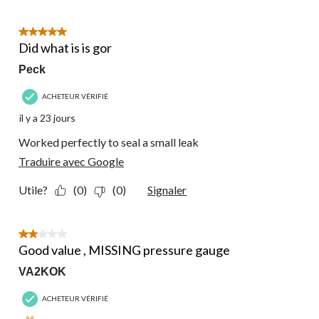
5 étoile(s) sur 5.
Did what is is gor
Peck
ACHETEUR VÉRIFIÉ
il y a 23 jours
Worked perfectly to seal a small leak
Traduire avec Google
Utile?
(0)
(0)
Signaler
2 étoile(s) sur 5.
Good value , MISSING pressure gauge
VA2KOK
ACHETEUR VÉRIFIÉ