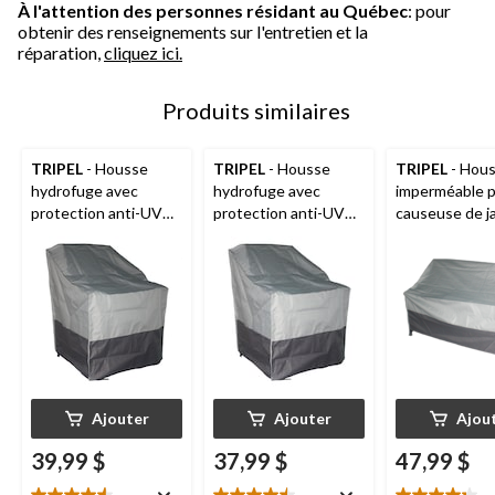
À l'attention des personnes résidant au Québec
: pour
obtenir des renseignements sur l'entretien et la
réparation,
cliquez ici.
Produits similaires
TRIPEL
- Housse
TRIPEL
- Housse
TRIPEL
- Hou
hydrofuge avec
hydrofuge avec
imperméable 
protection anti-UV
protection anti-UV
causeuse de ja
pour chaise empilable
pour chaise de jardin
protection UV,
de jardin, gris, 27 x
à dossier haut, gris,
54 x 36 po
28 po
27 x 30 po
Ajouter
Ajouter
Ajou
39,99 $
37,99 $
47,99 $