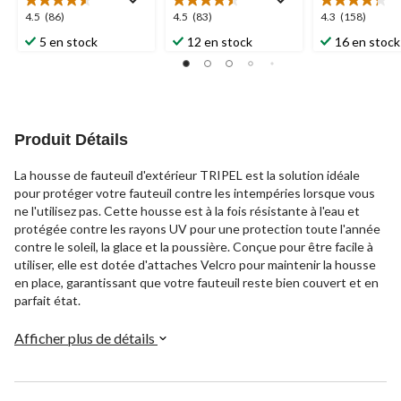
4.5
4.5
4.3
4.5
(86)
4.5
(83)
4.3
(158)
étoile(s)
étoile(s)
étoile(s)
5 en stock
12 en stock
16 en stock
sur
sur
sur
5.
5.
5.
86
83
158
évaluations
évaluations
évaluations
Produit Détails
La housse de fauteuil d'extérieur TRIPEL est la solution idéale
pour protéger votre fauteuil contre les intempéries lorsque vous
ne l'utilisez pas. Cette housse est à la fois résistante à l'eau et
protégée contre les rayons UV pour une protection toute l'année
contre le soleil, la glace et la poussière. Conçue pour être facile à
utiliser, elle est dotée d'attaches Velcro pour maintenir la housse
en place, garantissant que votre fauteuil reste bien couvert et en
parfait état.
Afficher plus de détails