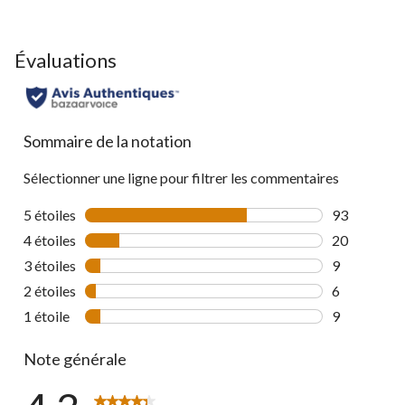
Évaluations
Sommaire de la notation
Sélectionner une ligne pour filtrer les commentaires
5 étoiles
étoiles
93
93 commenta
4 étoiles
étoiles
20
20 commenta
3 étoiles
étoiles
9
9 commentai
2 étoiles
étoiles
6
6 commentai
1 étoile
étoiles
9
9 commentai
Note générale