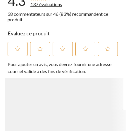
4.3
137 évaluations
38 commentateurs sur 46 (83%) recommandent ce
produit
Évaluez ce produit
Sélectionnez
Sélectionnez
Sélectionnez
Sélectionnez
Sélectionnez
Pour ajouter un avis, vous devrez fournir une adresse
pour
pour
pour
pour
pour
évaluer
évaluer
évaluer
évaluer
évaluer
courriel valide à des fins de vérification.
l'article
l'article
l'article
l'article
l'article
à
à
à
à
à
1
2
3
4
5
étoile.
étoiles.
étoiles.
étoiles.
étoiles.
Cette
Cette
Cette
Cette
Cette
action
action
action
action
action
ouvrira
ouvrira
ouvrira
ouvrira
ouvrira
le
le
le
le
le
formulaire
formulaire
formulaire
formulaire
formulaire
de
de
de
de
de