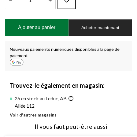
Quantité
mise
à
Ajouter au panier
Acheter maintenant
jour
à
1
Nouveaux paiements numériques disponibles à la page de
paiement
Trouvez-le également en magasin:
26 en stock au Leduc, AB
Allée 112
Voir d'autres magasins
Il vous faut peut-être aussi