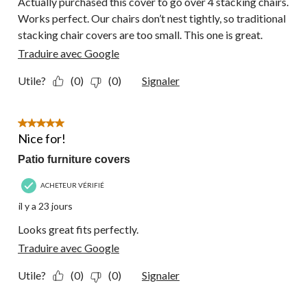
Actually purchased this cover to go over 4 stacking chairs.
Works perfect. Our chairs don’t nest tightly, so traditional
stacking chair covers are too small. This one is great.
Traduire avec Google
Utile?
(0)
(0)
Signaler
5 étoile(s) sur 5.
Nice for!
Patio furniture covers
ACHETEUR VÉRIFIÉ
il y a 23 jours
Looks great fits perfectly.
Traduire avec Google
Utile?
(0)
(0)
Signaler