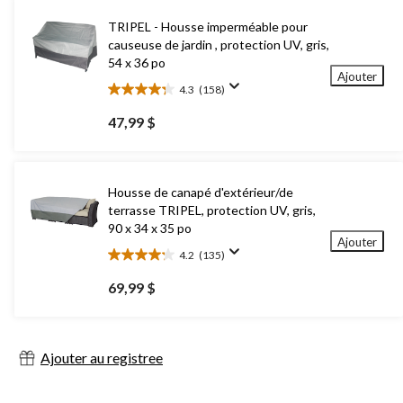
TRIPEL - Housse imperméable pour
causeuse de jardin , protection UV, gris,
54 x 36 po
Ajouter
4.3
(158)
4.3
étoile(s)
47,99 $
sur
5.
158
évaluations
Housse de canapé d'extérieur/de
terrasse TRIPEL, protection UV, gris,
90 x 34 x 35 po
Ajouter
4.2
(135)
4.2
étoile(s)
69,99 $
sur
5.
135
évaluations
Ajouter au registree