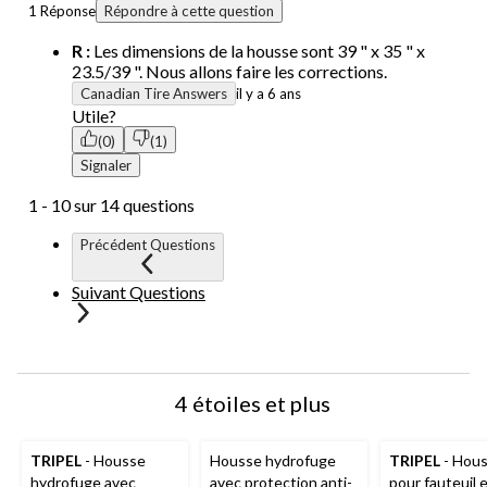
1 Réponse
Répondre à cette question
R :
Les dimensions de la housse sont 39 " x 35 " x
23.5/39 ". Nous allons faire les corrections.
Canadian Tire Answers
il y a 6 ans
Utile?
(0)
(1)
Signaler
1 - 10 sur 14 questions
Précédent Questions
Suivant Questions
4 étoiles et plus
TRIPEL
- Housse
Housse hydrofuge
TRIPEL
- Hou
hydrofuge avec
avec protection anti-
pour fauteuil 