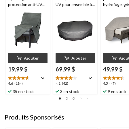
protection anti-UV
UV pour ensemble à
hydrofuge, gris
pour chaise de jardin
dîner
TRIPEL
, gris, 84
57 x 19 à 34,5
empilable, gris, 27 x
x 30 po
28 x 31 po
Ajouter
Ajouter
Ajou
19,99 $
69,99 $
49,99 $
4.6
4.1
4.5
4.6
(184)
4.1
(42)
4.5
(47)
étoile(s)
étoile(s)
étoile(s)
35 en stock
3 en stock
9 en stock
sur
sur
sur
5.
5.
5.
184
42
47
évaluations
évaluations
évaluations
Produits Sponsorisés