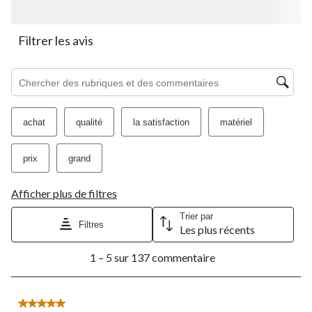
soumission.
soumission.
soumission.
soumission.
soumission.
Filtrer les avis
Zone de recherche de sujet et d'avis
achat
qualité
la satisfaction
matériel
prix
grand
Afficher plus de filtres
Trier par
Filtres
Les plus récents
1
1 – 5 sur 137 commentaire
à
5
sur
137
5 étoile(s) sur 5.