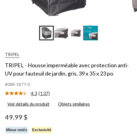
TRIPEL
TRIPEL - Housse imperméable avec protection anti-
UV pour fauteuil de jardin, gris, 39 x 35 x 23 po
#088-1877-0
4.3
(137)
Lire
les
Voir détails du produit
Objets similaires
137
commentaires.
Lien
49,99 $
vers
la
même
Mieux notés
Exclusivité
page.