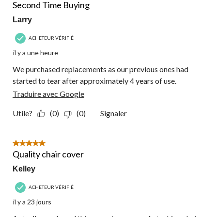
commentaire.
Second Time Buying
Larry
ACHETEUR VÉRIFIÉ
il y a une heure
We purchased replacements as our previous ones had
started to tear after approximately 4 years of use.
Traduire avec Google
Utile?
(0)
(0)
Signaler
5 étoile(s) sur 5.
Quality chair cover
Kelley
ACHETEUR VÉRIFIÉ
il y a 23 jours