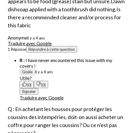
appears to be food (grease) stain but unsure.Dawn
dishsoap applied with a toothbrush did nothing.Is
there a recommended cleaner and/or process for
this fabric
Anonyme
il y a 4 ans
Traduire avec Google
1 Réponse
Répondre à cette question
R :
I have never encountered this issue with my
covers !
Gisèle
il y a 4 ans
Utile?
(0)
(0)
Signaler
Traduire avec Google
Q : En achetant les housses pour protéger les
coussins des intempéries, doit-on aussi acheter un
coffre pour ranger les coussins? Ou ce n'est pas