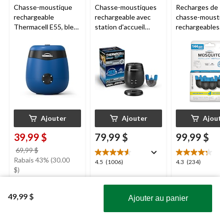
Chasse-moustique
Chasse-moustiques
Recharges de
rechargeable
rechargeable avec
chasse-moust
Thermacell E55, bleu
station d'accueil
rechargeables
royal
Thermacell E65,
Thermacell, 1
charbon
heures
Ajouter
Ajouter
Ajou
39,99 $
79,99 $
99,99 $
prix
69,99 $
était
Rabais 43% (30.00
4.5
4.3
4.5
(1006)
4.3
(234)
69,99 $
$)
étoile(s)
étoile(s)
sur
sur
Solde
5.
5.
49,99 $
Ajouter au panier
1006
234
4.5
4.5
(1618)
évaluations
évaluations
Obtenez les plus récentes offres!
étoile(s)