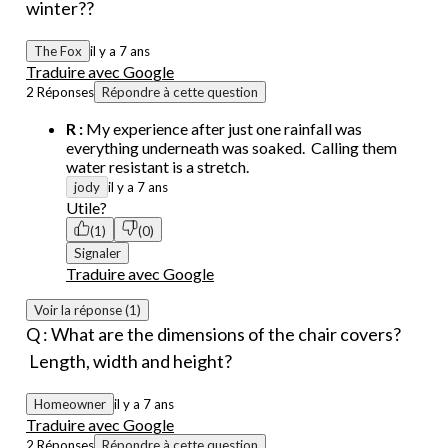
winter??
The Fox
il y a 7 ans
Traduire avec Google
2 Réponses
Répondre à cette question
R :
My experience after just one rainfall was
everything underneath was soaked. Calling them
water resistant is a stretch.
jody
il y a 7 ans
Utile?
(1)
(0)
Signaler
Traduire avec Google
Voir la réponse (1)
Q : What are the dimensions of the chair covers?
Length, width and height?
Homeowner
il y a 7 ans
Traduire avec Google
2 Réponses
Répondre à cette question