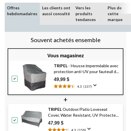
Offres
Les clients ont
Vers les
Plus de
hebdomadaires
aussi consulté
produits
cette
tendances
marque
Souvent achetés ensemble
Vous magasinez
TRIPEL
- Housse imperméable avec
protection anti-UV pour fauteuil de
jardin, gris, 39 x 35 x 23 po
49,99 $
4.3
(137)
4.3
étoile(s)
+
sur
5.
TRIPEL
Outdoor/Patio Loveseat
137
Cover, Water Resistant, UV Protected,
évaluations
Grey, 54x36-in
47,99 $
4.3
(158)