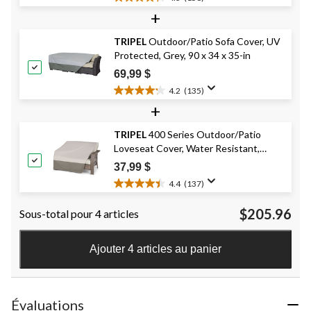
4.3
+
étoile(s)
sur
TRIPEL
Outdoor/Patio Sofa Cover, UV
5.
Protected, Grey, 90 x 34 x 35-in
158
évaluations
69,99 $
4.2
(135)
4.2
+
étoile(s)
sur
TRIPEL
400 Series Outdoor/Patio
5.
Loveseat Cover, Water Resistant,
135
évaluations
Grey, 36x68x21-35-in
37,99 $
4.4
(137)
4.4
étoile(s)
$205.96
Sous-total pour 4 articles
sur
5.
137
Ajouter 4 articles au panier
évaluations
Évaluations