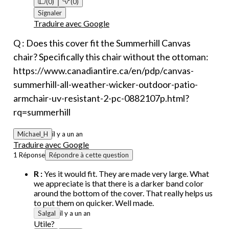
(0)
(0)
Signaler
Traduire avec Google
Q : Does this cover fit the Summerhill Canvas
chair? Specifically this chair without the ottoman:
https://www.canadiantire.ca/en/pdp/canvas-
summerhill-all-weather-wicker-outdoor-patio-
armchair-uv-resistant-2-pc-0882107p.html?
rq=summerhill
Michael_H
il y a un an
Traduire avec Google
1 Réponse
Répondre à cette question
R :
Yes it would fit. They are made very large. What
we appreciate is that there is a darker band color
around the bottom of the cover. That really helps us
to put them on quicker. Well made.
Salgal
il y a un an
Utile?