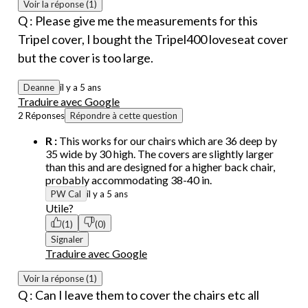
Voir la réponse (1)
Q : Please give me the measurements for this
Tripel cover, I bought the Tripel400 loveseat cover
but the cover is too large.
Deanne
il y a 5 ans
Traduire avec Google
2 Réponses
Répondre à cette question
R :
This works for our chairs which are 36 deep by
35 wide by 30 high. The covers are slightly larger
than this and are designed for a higher back chair,
probably accommodating 38-40 in.
PW Cal
il y a 5 ans
Utile?
(1)
(0)
Signaler
Traduire avec Google
Voir la réponse (1)
Q : Can I leave them to cover the chairs etc all