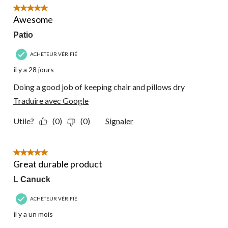
5 étoile(s) sur 5.
Awesome
Patio
ACHETEUR VÉRIFIÉ
il y a 28 jours
Doing a good job of keeping chair and pillows dry
Traduire avec Google
Utile?
(0)
(0)
Signaler
5 étoile(s) sur 5.
Great durable product
L Canuck
ACHETEUR VÉRIFIÉ
il y a un mois