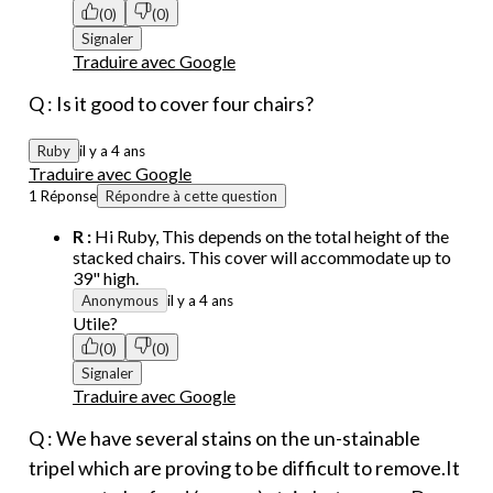
(0)
(0)
Signaler
Traduire avec Google
Q : Is it good to cover four chairs?
Ruby
il y a 4 ans
Traduire avec Google
1 Réponse
Répondre à cette question
R :
Hi Ruby, This depends on the total height of the
stacked chairs. This cover will accommodate up to
39" high.
Anonymous
il y a 4 ans
Utile?
(0)
(0)
Signaler
Traduire avec Google
Q : We have several stains on the un-stainable
tripel which are proving to be difficult to remove.It