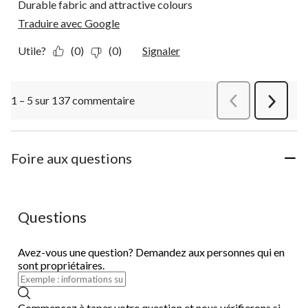
Durable fabric and attractive colours
Traduire avec Google
Utile?
(0)
(0)
Signaler
1 – 5 sur 137 commentaire
Précédentcommen
Suivant
commen
Foire aux questions
Questions
Avez-vous une question? Demandez aux personnes qui en
sont propriétaires.
Commencez à taper votre question et nous vérifierons si