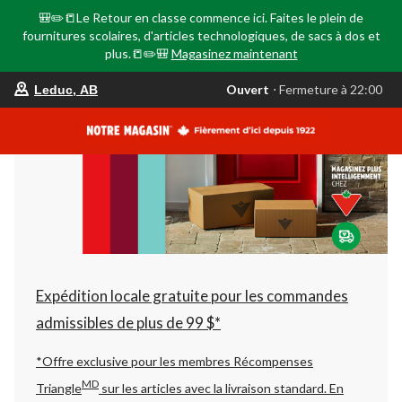
🎒✏️📒Le Retour en classe commence ici. Faites le plein de
fournitures scolaires, d'articles technologiques, de sacs à dos et
plus.📒✏️🎒
Magasinez maintenant
votre
Ouvert
⋅ Fermeture à 22:00
Leduc, AB
magasin
préféré
est
Leduc,
AB,
courament
Ouvert,
Fermeture
à
à
22:00
cliquer
pour
changer
Expédition locale gratuite pour les commandes
admissibles de plus de 99 $*
*Offre exclusive pour les membres Récompenses
MD
Triangle
sur les articles avec la livraison standard.
En