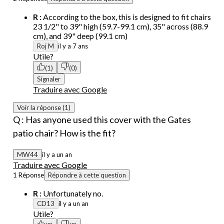
R :
According to the box, this is designed to fit chairs
23 1/2" to 39" high (59.7-99.1 cm), 35" across (88.9
cm), and 39" deep (99.1 cm)
Roj M
il y a 7 ans
Utile?
(1)
(0)
Signaler
Traduire avec Google
Voir la réponse (1)
Q : Has anyone used this cover with the Gates
patio chair? How is the fit?
MW44
il y a un an
Traduire avec Google
1 Réponse
Répondre à cette question
R :
Unfortunately no.
CD13
il y a un an
Utile?