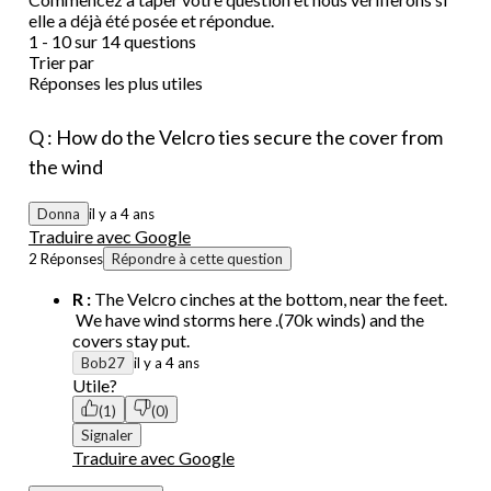
elle a déjà été posée et répondue.
1 - 10 sur 14 questions
Trier par
Réponses les plus utiles
Q : How do the Velcro ties secure the cover from
the wind
Donna
il y a 4 ans
Traduire avec Google
2 Réponses
Répondre à cette question
R :
The Velcro cinches at the bottom, near the feet.
We have wind storms here .(70k winds) and the
covers stay put.
Bob27
il y a 4 ans
Utile?
(1)
(0)
Signaler
Traduire avec Google