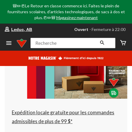
🎒✏️📒Le Retour en classe commence ici. Faites le plein de
fournitures scolaires, d'articles technologiques, de sacs à dos et
plus.📒✏️🎒
Magasinez maintenant
votre
Ouvert
⋅ Fermeture à 22:00
Leduc, AB
magasin
préféré
est
Recherche
Leduc,
AB,
courament
Ouvert,
Fermeture
à
à
22:00
cliquer
pour
changer
Expédition locale gratuite pour les commandes
admissibles de plus de 99 $*