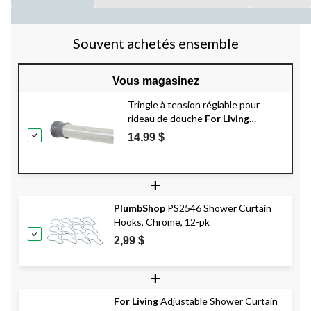
Souvent achetés ensemble
Vous magasinez
Tringle à tension réglable pour
rideau de douche
For Living
antirouille, chrome, 44 à 72 po
14,99 $
+
PlumbShop
PS2546 Shower Curtain
Hooks, Chrome, 12-pk
2,99 $
+
For Living
Adjustable Shower Curtain