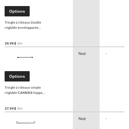
Options
Tringle à rideaux double
réglable enveloppante
moderne
CANVAS
, nickel
brossé, 28 à 48 po, 5/8 po
de diamètre
39,99 $
Et+
Noir
-
Options
Tringle à rideaux simple
réglable
CANVAS
Nappa,
noir mat, 28 à 48 po, 1 po
de diamètre
37,99 $
Et+
Noir
-