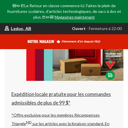
🎒✏️📒Le Retour en classe commence ici. Faites le plein de
fournitures scolaires, d'articles technologiques, de sacs à dos et
plus.📒✏️🎒
Magasinez maintenant
votre
Ouvert
⋅ Fermeture à 22:00
Leduc, AB
magasin
préféré
est
Leduc,
AB,
courament
Ouvert,
Fermeture
à
à
22:00
cliquer
pour
changer
Expédition locale gratuite pour les commandes
admissibles de plus de 99 $*
*Offre exclusive pour les membres Récompenses
MD
Triangle
sur les articles avec la livraison standard.
En