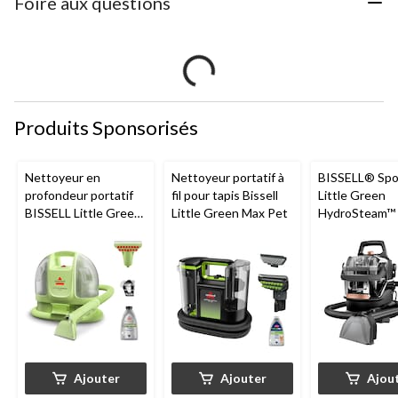
Foire aux questions
Produits Sponsorisés
Nettoyeur en
Nettoyeur portatif à
BISSELL® Spo
profondeur portatif
fil pour tapis Bissell
Little Green
BISSELL Little Green
Little Green Max Pet
HydroSteam™ 
Mini avec fil pour
Nettoyeur port
tapis et tissus
nettoyage en
d'ameublement
profondeur po
animaux de
compagnie
Ajouter
Ajouter
Ajou