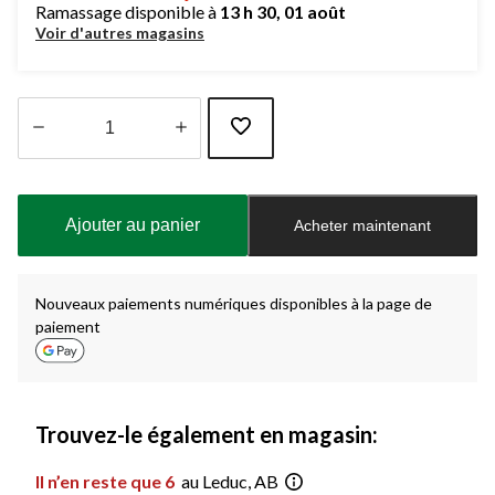
Ramassage disponible à
13 h 30, 01 août
Voir d'autres magasins
Quantité
mise
à
Ajouter au panier
Acheter maintenant
jour
à
1
Nouveaux paiements numériques disponibles à la page de
paiement
Trouvez-le également en magasin:
Il n’en reste que 6
au Leduc, AB