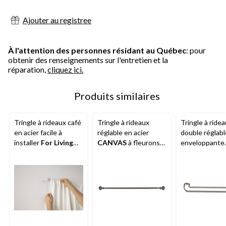
Ajouter au registree
À l'attention des personnes résidant au Québec
: pour
obtenir des renseignements sur l'entretien et la
réparation,
cliquez ici.
Produits similaires
Tringle à rideaux café
Tringle à rideaux
Tringle à ride
en acier facile à
réglable en acier
double réglabl
installer
For Living
CANVAS
à fleurons
enveloppante
Smart Rods, choix de
marbrés, gris, tailles
moderne
CAN
couleurs, tailles
variées, diamètre de
nickel brossé,
variées, 5/8 po de
1 po
po, 5/8 po de
diamètre
diamètre