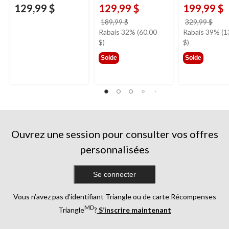
129,99 $
129,99 $
199,99 $
prix
prix
189,99 $
329,99 $
était
étai
Rabais 32% (60.00
Rabais 39% (1
189,99 $
329,
$)
$)
Solde
Solde
Ouvrez une session pour consulter vos offres
personnalisées
Se connecter
Vous n’avez pas d’identifiant Triangle ou de carte Récompenses
MD
Triangle
?
S’inscrire maintenant