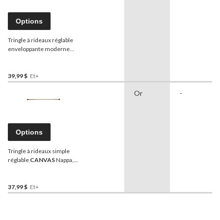
Options
Tringle à rideaux réglable
enveloppante moderne
CANVAS
, noir mat
39,99 $
Et+
Or
-
Options
Tringle à rideaux simple
réglable
CANVAS
Nappa,
or, 28 à 48 po, 1 po de
diamètre
37,99 $
Et+