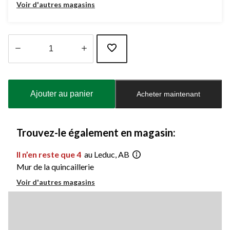
Voir d'autres magasins
Quantité
mise
à
Ajouter au panier
Acheter maintenant
jour
à
1
Trouvez-le également en magasin:
Il n’en reste que 4
au Leduc, AB
Mur de la quincaillerie
Voir d'autres magasins