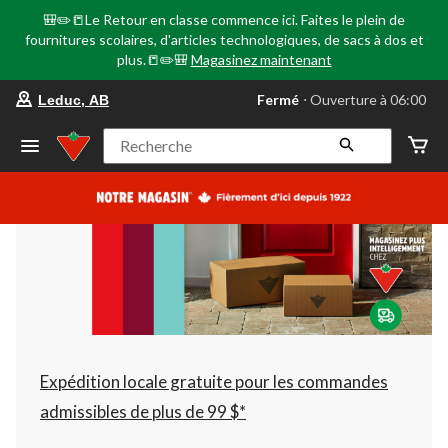
🎒✏️📒Le Retour en classe commence ici. Faites le plein de
fournitures scolaires, d'articles technologiques, de sacs à dos et
plus.📒✏️🎒
Magasinez maintenant
votre
Fermé
⋅ Ouverture à 06:00
Leduc, AB
magasin
préféré
est
Recherche
Leduc,
AB,
courament
Fermé,
Ouverture
à
à
06:00
cliquer
pour
changer
Expédition locale gratuite pour les commandes
admissibles de plus de 99 $*