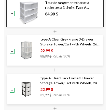
Tour de rangement/chariot à
roulettes à 3 tiroirs
Type A
Element, cadre transparent, blanc,
84,99 $
verrouillable, 25 po
+
type A
Clear Grey Frame 3-Drawer
Storage Tower/Cart with Wheels, 26-
in
22,99 $
Prix
32,99 $
Rabais 30%
Était
32,99 $
+
type A
Clear Black Frame 3-Drawer
Storage Tower/Cart with Wheels, 24-
in
22,99 $
Prix
32,99 $
Rabais 30%
Était
32,99 $
+