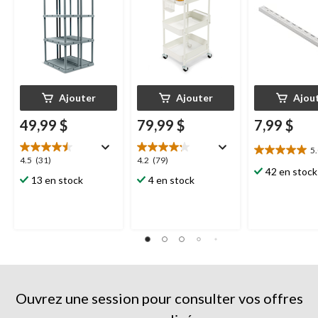
Ajouter
Ajouter
Ajou
49,99 $
79,99 $
7,99 $
5
5.0
4.5
4.2
4.5
(31)
4.2
(79)
étoile(s)
42 en stock
étoile(s)
étoile(s)
13 en stock
4 en stock
sur
sur
sur
5.
5.
5.
5
31
79
évaluations
évaluations
évaluations
Ouvrez une session pour consulter vos offres