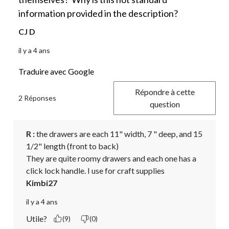
information provided in the description?
CJ D
il y a 4 ans
Traduire avec Google
Répondre à cette
2 Réponses
question
R :
 the drawers are each 11" width, 7 " deep, and 15 
1/2" length (front to back)

They are quite roomy drawers and each one has a 
click lock handle. I use for craft supplies
Kimbi27
il y a 4 ans
Utile?
(9)
(0)