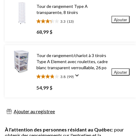
Tour de rangement Type A
transparente, 8 tiroirs
Ajouter
3.3
(13)
3.3
étoile(s)
68,99 $
sur
5.
13
évaluations
Tour de rangement/chariot à 3 tiroirs
Type A Element avec roulettes, cadre
blanc transparent verrouillable, 26 po
Ajouter
3.8
(99)
3.8
étoile(s)
54,99 $
sur
5.
99
évaluations
Ajouter au registree
À l'attention des personnes résidant au Québec
: pour
obtenir des renseignements sur l'entretien et la