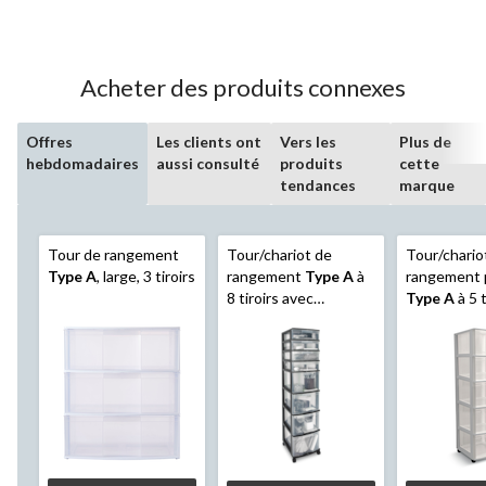
299
évaluations
Acheter des produits connexes
Offres
Les clients ont
Vers les
Plus de
hebdomadaires
aussi consulté
produits
cette
tendances
marque
Tour de rangement
Tour/chariot de
Tour/chario
Type A
, large, 3 tiroirs
rangement
Type A
à
rangement 
8 tiroirs avec
Type A
à 5 t
roulettes, cadre noir
avec roulet
transparent, 46 po
gris clair, 3