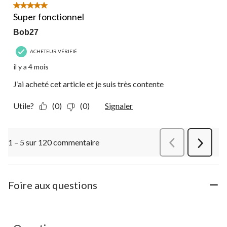
5 étoile(s) sur 5.
Super fonctionnel
Bob27
ACHETEUR VÉRIFIÉ
il y a 4 mois
J’ai acheté cet article et je suis très contente
Utile?
(0)
(0)
Signaler
1 – 5 sur 120 commentaire
Précédentcommen
Suivant
commen
Foire aux questions