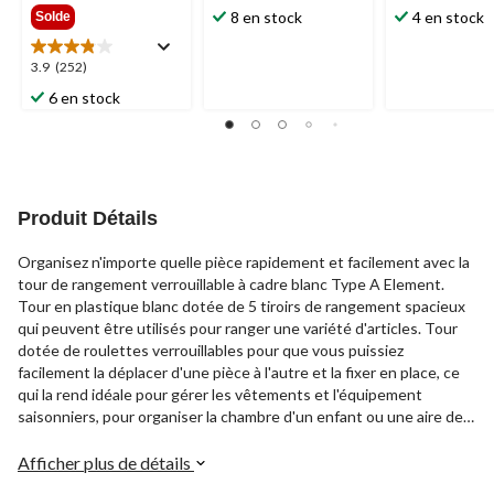
54,99 $
étoile(s)
étoile(s)
8 en stock
4 en stock
Solde
sur
sur
5.
5.
3.9
3.9
(252)
99
70
étoile(s)
évaluations
évaluations
6 en stock
sur
5.
252
évaluations
Produit Détails
Organisez n'importe quelle pièce rapidement et facilement avec la
tour de rangement verrouillable à cadre blanc Type A Element.
Tour en plastique blanc dotée de 5 tiroirs de rangement spacieux
qui peuvent être utilisés pour ranger une variété d'articles. Tour
dotée de roulettes verrouillables pour que vous puissiez
facilement la déplacer d'une pièce à l'autre et la fixer en place, ce
qui la rend idéale pour gérer les vêtements et l'équipement
saisonniers, pour organiser la chambre d'un enfant ou une aire de
jeu.
Afficher plus de détails