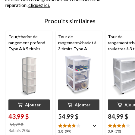
réparation,
cliquez ici.
Produits similaires
Tour/chariot de
Tour de
Tour de
rangement profond
rangement/chariot à
rangement/cha
Type A
à 5 tiroirs
3 tiroirs
Type A
roulettes à 3 t
avec roulettes, cadre
Element avec
Type A
Elemen
gris clair, 39 po
roulettes, cadre blanc
cadre transpa
transparent
blanc, verrouil
verrouillable, 26 po
po
Ajouter
Ajouter
Ajou
43,99 $
54,99 $
84,99 $
prix
54,99 $
était
Rabais 20%
3.8
3.9
3.8
(99)
3.9
(70)