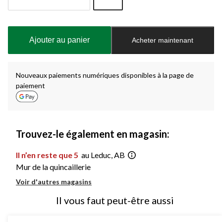
Quantité
mise
à
Ajouter au panier
Acheter maintenant
jour
à
1
Nouveaux paiements numériques disponibles à la page de
paiement
Trouvez-le également en magasin:
Il n’en reste que 5
au Leduc, AB
Mur de la quincaillerie
Voir d'autres magasins
Il vous faut peut-être aussi