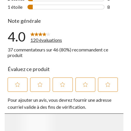
8 commentai
1 étoile
étoiles
8
8 commentai
Note générale
4.0
120 évaluations
37 commentateurs sur 46 (80%) recommandent ce
produit
Évaluez ce produit
Sélectionnez
Sélectionnez
Sélectionnez
Sélectionnez
Sélectionnez
Pour ajouter un avis, vous devrez fournir une adresse
pour
pour
pour
pour
pour
évaluer
évaluer
évaluer
évaluer
évaluer
courriel valide à des fins de vérification.
l'article
l'article
l'article
l'article
l'article
à
à
à
à
à
1
2
3
4
5
étoile.
étoiles.
étoiles.
étoiles.
étoiles.