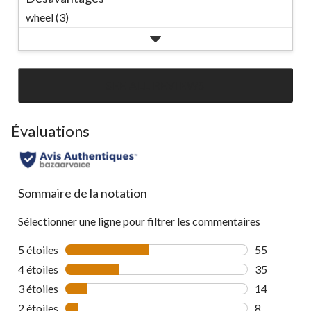
wheel (3)
SEE ALL REVIEWS
Click
to
go
Évaluations
to
all
reviews
Sommaire de la notation
Sélectionner une ligne pour filtrer les commentaires
5 étoiles
étoiles
55
55 commenta
4 étoiles
étoiles
35
35 commenta
3 étoiles
étoiles
14
14 commenta
2 étoiles
étoiles
8