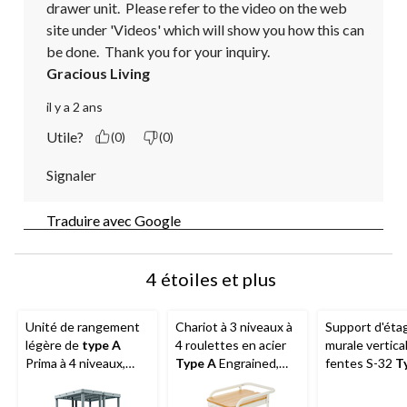
drawer unit.  Please refer to the video on the web 
site under 'Videos' which will show you how this can 
be done.  Thank you for your inquiry.
Gracious Living
il y a 2 ans
Utile?
(0)
(0)
Signaler
Traduire avec Google
4 étoiles et plus
Unité de rangement
Chariot à 3 niveaux à
Support d'éta
légère de
type A
4 roulettes en acier
murale vertical
Prima à 4 niveaux,
Type A
Engrained,
fentes S-32
T
d'une capacité de 220
acier
blanc, 17 po
lb