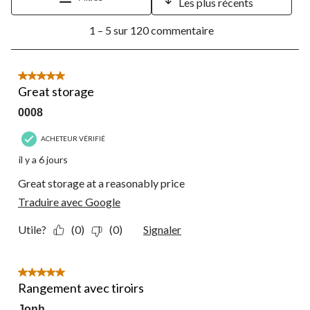
Les plus récents
1
1 – 5 sur 120 commentaire
à
5
sur
120
5 étoile(s) sur 5.
commentaire.
Great storage
0008
ACHETEUR VÉRIFIÉ
il y a 6 jours
Great storage at a reasonably price
Traduire avec Google
Utile?
(0)
(0)
Signaler
5 étoile(s) sur 5.
Rangement avec tiroirs
Jonh