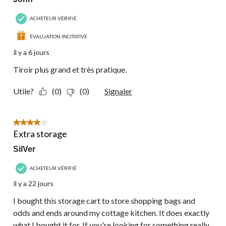
ACHETEUR VÉRIFIÉ
ÉVALUATION INCITATIVE
il y a 6 jours
Tiroir plus grand et très pratique.
Utile?
(0)
(0)
Signaler
4 étoile(s) sur 5.
Extra storage
SilVer
ACHETEUR VÉRIFIÉ
il y a 22 jours
I bought this storage cart to store shopping bags and
odds and ends around my cottage kitchen. It does exactly
what I bought it for. If you're looking for something really