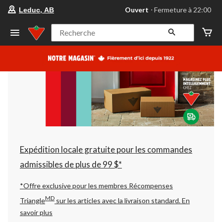
votre
Ouvert
⋅ Fermeture à 22:00
Leduc, AB
magasin
préféré
est
Recherche
Leduc,
AB,
courament
Ouvert,
Fermeture
à
à
22:00
cliquer
pour
changer
Expédition locale gratuite pour les commandes
admissibles de plus de 99 $*
*Offre exclusive pour les membres Récompenses
MD
Triangle
sur les articles avec la livraison standard.
En
savoir plus