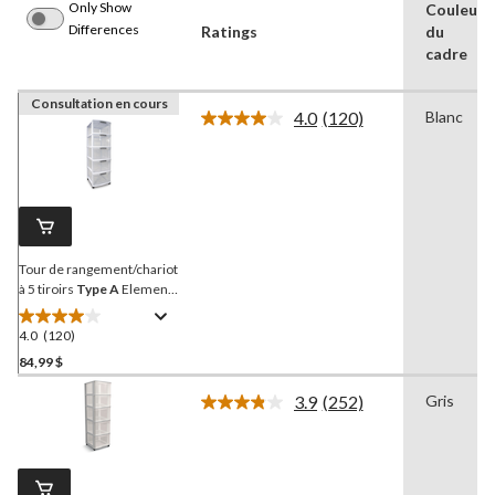
Only Show
Couleur
Differences
Ratings
du
cadre
Consultation en cours
4.0
(120)
Blanc
Lire
les
120
commentaires.
Lien
vers
la
même
page.
Tour de rangement/chariot
à 5 tiroirs
Type A
Element
avec roulettes, cadre blanc
verrouillable, 26 po
4.0
(120)
4.0
étoile(s)
84,99 $
sur
3.9
(252)
Gris
5.
Lire
120
les
252
évaluations
commentaires.
Lien