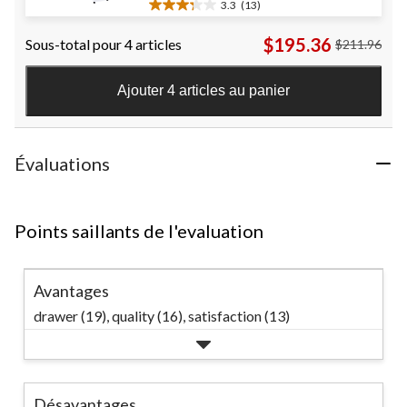
3.3
(13)
3.3
étoile(s)
$195.36
Sous-total pour 4 articles
$211.96
sur
5.
13
Ajouter 4 articles au panier
évaluations
Évaluations
Points saillants de l'evaluation
Avantages
drawer (19),
quality (16),
satisfaction (13)
Désavantages