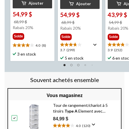
Ajouter
Ajouter
Aj
54,99 $
54,99 $
43,99 $
prix
68,99 $
prix
pri
68,99 $
54,99 $
était
Rabais 20%
était
éta
Rabais 20%
Rabais 20%
68,99 $
68,99 $
54,
Solde
Solde
Solde
4.0
(8)
4.0
3.7
3.9
3.7
(299)
3.9
(252)
étoile(s)
3 en stock
étoile(s)
étoile(s)
5 en stock
6 en sto
sur
sur
sur
5.
5.
5.
8
299
252
évaluations
évaluations
évaluation
Souvent achetés ensemble
Vous magasinez
Tour de rangement/chariot à 5
tiroirs
Type A
Element avec
roulettes, cadre blanc verrouillable,
84,99 $
26 po
4.0
(120)
4.0