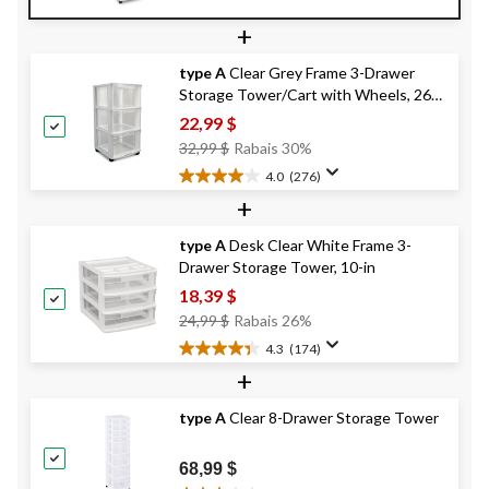
étoile(s)
+
sur
5.
type A
Clear Grey Frame 3-Drawer
120
Storage Tower/Cart with Wheels, 26-
évaluations
in
22,99 $
Prix
32,99 $
Rabais 30%
Était
4.0
(276)
4.0
32,99 $
+
étoile(s)
sur
type A
Desk Clear White Frame 3-
5.
Drawer Storage Tower, 10-in
276
évaluations
18,39 $
Prix
24,99 $
Rabais 26%
Était
4.3
(174)
4.3
24,99 $
+
étoile(s)
sur
type A
Clear 8-Drawer Storage Tower
5.
174
évaluations
68,99 $