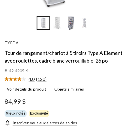
+7
TYPE A
Tour de rangement/chariot à 5 tiroirs Type A Element
avec roulettes, cadre blanc verrouillable, 26 po
#142-4905-6
4.0
(120)
Lire
les
Voir détails du produit
Objets similaires
120
commentaires.
Lien
84,99 $
vers
la
même
Mieux notés
Exclusivité
page.
Inscrivez-vous aux alertes de soldes