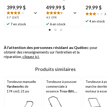
399,99 $
499,99 $
29,99 $
3
3.0
3.7
4.3
3.7
(267)
4.3
(59)
étoile(s)
4 en stock
étoile(s)
étoile(s)
7 en stock
6 en stock
sur
sur
sur
5.
5.
5.
6
267
59
évaluations
évaluations
évaluations
À l'attention des personnes résidant au Québec
: pour
obtenir des renseignements sur l'entretien et la
réparation,
cliquez ici.
Produits similaires
Tondeuse manuelle
Tondeuse à pousser
Tondeuse à p
Yardworks
de
commerciale à
marche derriè
174 cm3, 21 po
essence
Troy-Bilt
,
moteur à esse
3
3
163 cm
, 21 po
en-1 150 cm
Certified
ave
éjection latéra