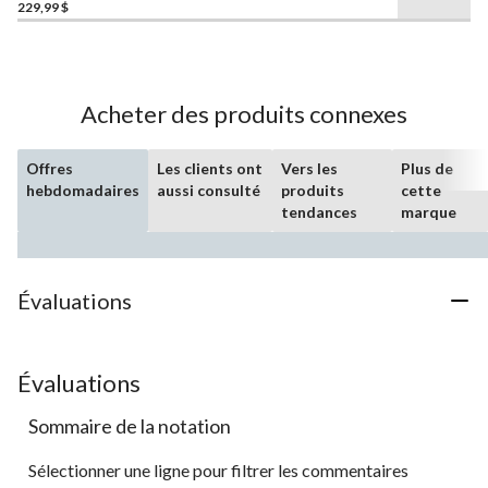
étoile(s)
229,99 $
sur
5.
591
évaluations
Acheter des produits connexes
Offres
Les clients ont
Vers les
Plus de
hebdomadaires
aussi consulté
produits
cette
tendances
marque
Évaluations
Évaluations
Sommaire de la notation
Sélectionner une ligne pour filtrer les commentaires