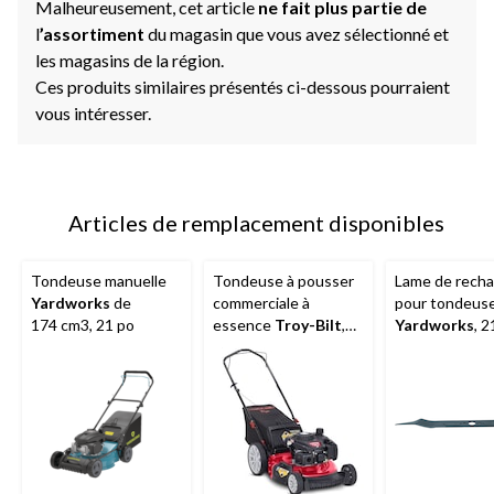
Malheureusement, cet article
ne fait plus partie de
l
’assortiment
du magasin que vous avez sélectionné et
les magasins de la région.
Ces produits similaires présentés ci-dessous pourraient
vous intéresser.
Articles de remplacement disponibles
Tondeuse manuelle
Tondeuse à pousser
Lame de rech
Yardworks
de
commerciale à
pour tondeus
174 cm3, 21 po
essence
Troy-Bilt
,
Yardworks
, 2
3
163 cm
, 21 po