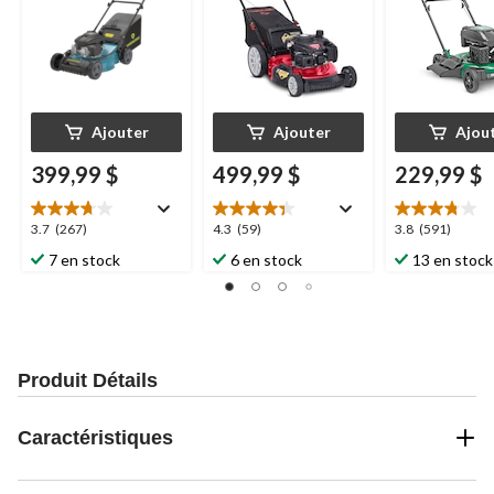
21 po
Ajouter
Ajouter
Ajou
399,99 $
499,99 $
229,99 $
3.7
4.3
3.8
3.7
(267)
4.3
(59)
3.8
(591)
étoile(s)
étoile(s)
étoile(s)
7 en stock
6 en stock
13 en stock
sur
sur
sur
5.
5.
5.
267
59
591
évaluations
évaluations
évaluations
Produit Détails
Caractéristiques