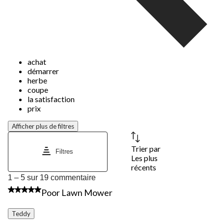
achat
démarrer
herbe
coupe
la satisfaction
prix
Afficher plus de filtres
Trier par
Filtres
Les plus
récents
1
1 – 5 sur 19 commentaire
à
1 étoile(s) sur 5.
Poor Lawn Mower
5
sur
19
Teddy