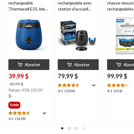
rechargeable
rechargeable avec
chasse-moust
Thermacell E55, bleu
station d'accueil
rechargeables
royal
Thermacell E65,
Thermacell, 1
charbon
heures
Ajouter
Ajouter
Ajou
39,99 $
79,99 $
99,99 $
prix
69,99 $
était
Rabais 43% (30.00
4.5
4.3
4.5
(1006)
4.3
(234)
69,99 $
$)
étoile(s)
étoile(s)
sur
sur
Solde
5.
5.
1006
234
4.5
4.5
(1618)
évaluations
évaluations
étoile(s)
sur