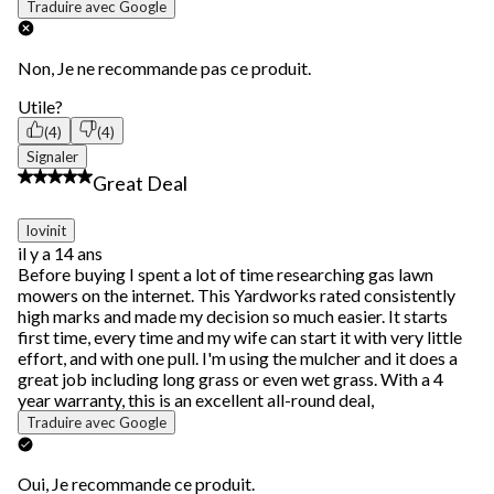
Traduire avec Google
Non, Je ne recommande pas ce produit.
Utile?
(4)
(4)
Signaler
5 étoile(s) sur 5.
Great Deal
lovinit
il y a 14 ans
Before buying I spent a lot of time researching gas lawn
mowers on the internet. This Yardworks rated consistently
high marks and made my decision so much easier. It starts
first time, every time and my wife can start it with very little
effort, and with one pull. I'm using the mulcher and it does a
great job including long grass or even wet grass. With a 4
year warranty, this is an excellent all-round deal,
Traduire avec Google
Oui, Je recommande ce produit.