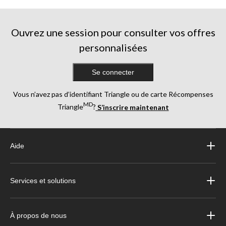
5.
1618
évaluations
Ouvrez une session pour consulter vos offres
personnalisées
Se connecter
Vous n’avez pas d’identifiant Triangle ou de carte Récompenses
MD
Triangle
?
S’inscrire maintenant
Aide
Services et solutions
À propos de nous