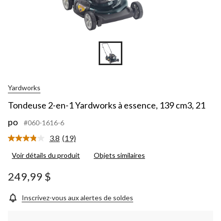
Yardworks
Tondeuse 2-en-1 Yardworks à essence, 139 cm3, 21
po
#060-1616-6
3.8
(19)
Lire
les
Voir détails du produit
Objets similaires
19
commentaires.
Lien
249,99 $
vers
la
même
Inscrivez-vous aux alertes de soldes
page.