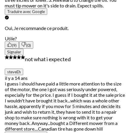
must tip mower on it's side to drain. Expect spills.
Traduire avec Google
Oui, Je recommande ce produit.
Utile?
(9)
(0)
Signaler
2 étoile(s) sur 5.
not what i expected
steveEh
il y a 14 ans
i guess i should have paid a little more attention to the size
of the motor, the one i got was seriously under powered,
especially for the price. I guess if I bought it at the sale price
I wouldn't have brought it back...which was a whole other
hassle, apparently if you mow for 5 minutes and decide its
junk and wish to return it, they have to send it to a repair
shop to make sure nothing is wrong with it to get your
money back. Anyway...bought a Different mower from a
different store....Canadian tire has gone down hill