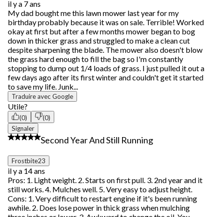
commentaire.
il y a 7 ans
My dad bought me this lawn mower last year for my
birthday probably because it was on sale. Terrible! Worked
okay at first but after a few months mower began to bog
down in thicker grass and struggled to make a clean cut
despite sharpening the blade. The mower also doesn't blow
the grass hard enough to fill the bag so I'm constantly
stopping to dump out 1/4 loads of grass. I just pulled it out a
few days ago after its first winter and couldn't get it started
to save my life. Junk...
Traduire avec Google
Utile?
(0)
(0)
Signaler
4 étoile(s) sur 5.
Second Year And Still Running
Frostbite23
il y a 14 ans
Pros: 1. Light weight. 2. Starts on first pull. 3. 2nd year and it
still works. 4. Mulches well. 5. Very easy to adjust height.
Cons: 1. Very difficult to restart engine if it's been running
awhile. 2. Does lose power in thick grass when mulching
three inches or lower. 3. Awkward to change the oil. You