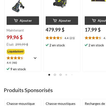
Ajouter
Ajouter
Ajou
479,99 $
17,99 $
Maintenant
99,96 $
4.4
(21)
4
4.4
4.4
prix
étoile(s)
étoile(s)
Était
299,99 $
2 en stock
2 en stock
était
sur
sur
Liquidation◊
299,99 $
5.
5.
21
12
évaluations
évaluations
4.4
4.4
(46)
étoile(s)
9 en stock
sur
5.
46
évaluations
Produits Sponsorisés
Chasse-moustique
Chasse-moustiques
Recharges de