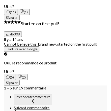
Utile?
(11)
(1)
Signaler
5 étoile(s) sur 5.
Started on first pull!!
guyl6308
il y a 14 ans
Cannot believe this, brand new, started on the first pull!
Traduire avec Google
Oui, Je recommande ce produit.
Utile?
(5)
(2)
Signaler
1 – 5 sur 19 commentaire
Précédentcommentaire
Suivant commentaire