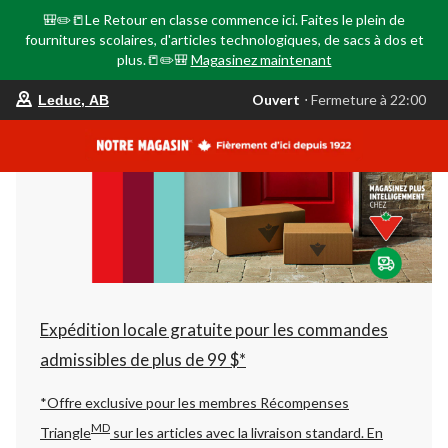
🎒✏️📒Le Retour en classe commence ici. Faites le plein de
fournitures scolaires, d'articles technologiques, de sacs à dos et
plus.📒✏️🎒
Magasinez maintenant
votre
Ouvert
⋅ Fermeture à 22:00
Leduc, AB
magasin
préféré
est
Leduc,
AB,
courament
Ouvert,
Fermeture
à
à
22:00
cliquer
pour
changer
Expédition locale gratuite pour les commandes
admissibles de plus de 99 $*
*Offre exclusive pour les membres Récompenses
MD
Triangle
sur les articles avec la livraison standard.
En