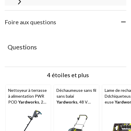
Foire aux questions
Questions
4 étoiles et plus
Nettoyeur à terrasse
Déchaumeuse sans fil
Lame de rech
à alimentation PWR
sans balai
Ddchiqueteus
POD
Yardworks
, 20
Yardworks
, 48 V
euse
Yardwor
V
max*, 14 po
pour déchiqu
électrique Ya
pour le jardin,