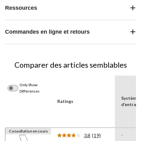
Ressources
Commandes en ligne et retours
Comparer des articles semblables
Only Show
Differences
Système
Ratings
d’entraî
Consultation en cours
3.8
(19)
-
Lire