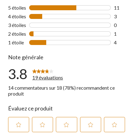
5 étoiles
étoiles
11
11 commenta
4 étoiles
étoiles
3
3 commentai
3 étoiles
étoiles
0
0 commentai
2 étoiles
étoiles
1
1 commentai
1 étoile
étoiles
4
4 commentai
Note générale
3.8
19 évaluations
14 commentateurs sur 18 (78%) recommandent ce
produit
Évaluez ce produit
Sélectionnez
Sélectionnez
Sélectionnez
Sélectionnez
Sélectionnez