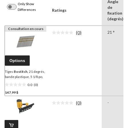
Angle
Only Show
de
Differences
Ratings
fixation
(degrés)
Consultation en cours
(0)
21 °
Aucune
cote
pour
ce
produit.
Lien
Options
vers
la
même
Tiges
Bostitch
, 21 degrés,
page.
bande plastique, 5 1/8 po,
0.0
(0)
0.0
147,99 $
étoile(s)
sur
(0)
-
5.
Aucune
cote
pour
ce
produit.
Lien