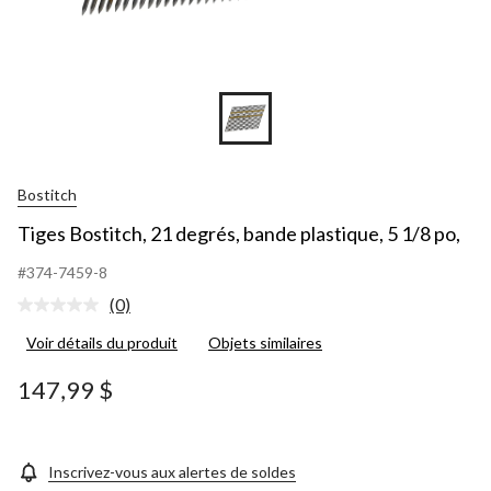
Bostitch
Tiges Bostitch, 21 degrés, bande plastique, 5 1/8 po,
#374-7459-8
(0)
Aucune
cote
Voir détails du produit
Objets similaires
pour
ce
produit.
147,99 $
Lien
vers
la
même
page.
Inscrivez-vous aux alertes de soldes