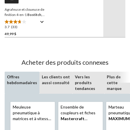
vers
la
Agrafeuse et cloueuse de
même
page.
finition 4-en-1
Bostitch
,
jaune
3.7
(33)
3.7
étoile(s)
49,99 $
sur
5.
33
évaluations
Acheter des produits connexes
Offres
Les clients ont
Vers les
Plus de
hebdomadaires
aussi consulté
produits
cette
tendances
marque
Meuleuse
Ensemble de
Marteau
pneumatique à
coupleurs et fiches
pneumatiq
matrices et à vitesse
Mastercraft
MAXIMUM
variable
MAXIMUM
ColourFit, paq. 14
ciseau