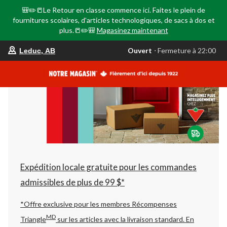
🎒✏️📒Le Retour en classe commence ici. Faites le plein de
fournitures scolaires, d'articles technologiques, de sacs à dos et
plus.📒✏️🎒
Magasinez maintenant
votre
Ouvert
⋅ Fermeture à 22:00
Leduc, AB
magasin
préféré
est
Leduc,
AB,
courament
Ouvert,
Fermeture
à
à
22:00
cliquer
pour
changer
Expédition locale gratuite pour les commandes
admissibles de plus de 99 $*
*Offre exclusive pour les membres Récompenses
MD
Triangle
sur les articles avec la livraison standard.
En