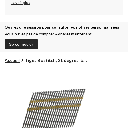
savoir plus
Ouvrez une session pour consulter vos offres personnalisées
Vous n’avez pas de compte?
Adhérez maintenant
Se connecter
Tiges
Accueil
Tiges Bostitch, 21 degrés, b...
Bostitch,
21 degrés,
bande
plastique,
5
1/8
po,