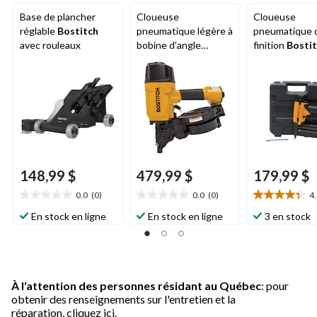
Base de plancher
Cloueuse
Cloueuse
réglable
Bostitch
pneumatique légère à
pneumatique 
avec rouleaux
bobine d'angle
finition
Bosti
Bostitch
BT1855K, cali
148,99 $
479,99 $
179,99 $
0.0
(0)
0.0
(0)
4
0.0
0.0
4.4
étoile(s)
étoile(s)
étoile(s)
En stock en ligne
En stock en ligne
3 en stock
sur
sur
sur
5.
5.
5.
21
évaluations
À l'attention des personnes résidant au Québec
: pour
obtenir des renseignements sur l'entretien et la
réparation,
cliquez ici.