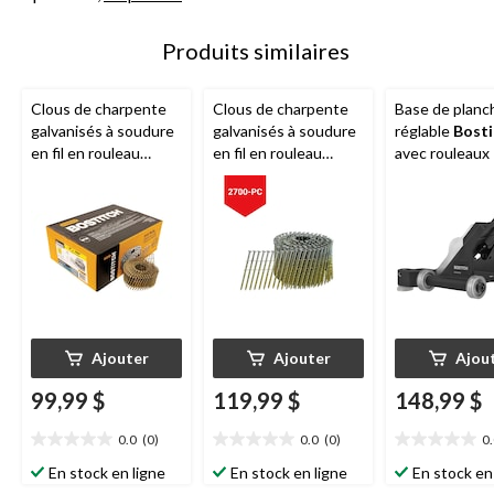
Produits similaires
Clous de charpente
Clous de charpente
Base de planc
galvanisés à soudure
galvanisés à soudure
réglable
Bosti
en fil en rouleau
en fil en rouleau
avec rouleaux
Bostitch
, 15D, 2 po,
Bostitch
, 15D, 3 po,
paq. 4200
paq. 2700
Ajouter
Ajouter
Ajou
99,99 $
119,99 $
148,99 $
0.0
(0)
0.0
(0)
0
0.0
0.0
0.0
étoile(s)
étoile(s)
étoile(s)
En stock en ligne
En stock en ligne
En stock en
sur
sur
sur