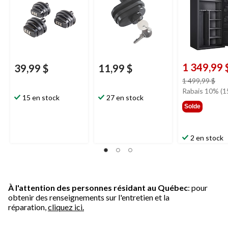
1 349,99 
39,99 $
11,99 $
prix
1 499,99 $
étai
Rabais 10% (1
15 en stock
27 en stock
1 49
Solde
2 en stock
À l'attention des personnes résidant au Québec
: pour
obtenir des renseignements sur l'entretien et la
réparation,
cliquez ici.