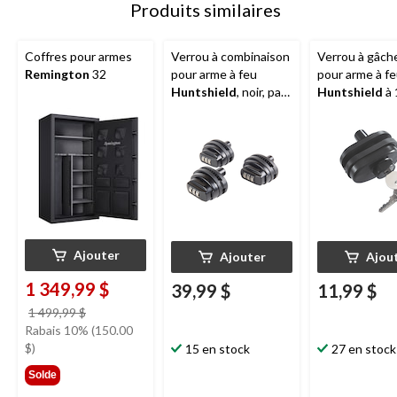
Produits similaires
Coffres pour armes
Verrou à combinaison
Verrou à gâch
Remington
32
pour arme à feu
pour arme à f
Huntshield
, noir, paq.
Huntshield
à 
3
comprend 2 cl
Ajouter
Ajouter
Ajou
1 349,99 $
39,99 $
11,99 $
prix
1 499,99 $
était
Rabais 10% (150.00
1 499,99 $
$)
15 en stock
27 en stock
Solde