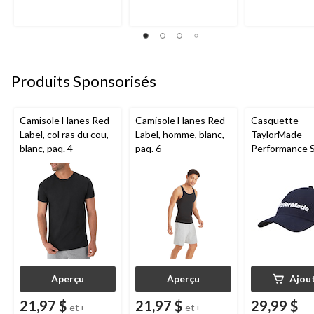
Produits Sponsorisés
Camisole Hanes Red
Camisole Hanes Red
Casquette
Label, col ras du cou,
Label, homme, blanc,
TaylorMade
blanc, paq. 4
paq. 6
Performance S
marine
Aperçu
Aperçu
Ajou
21,97 $
21,97 $
29,99 $
et+
et+