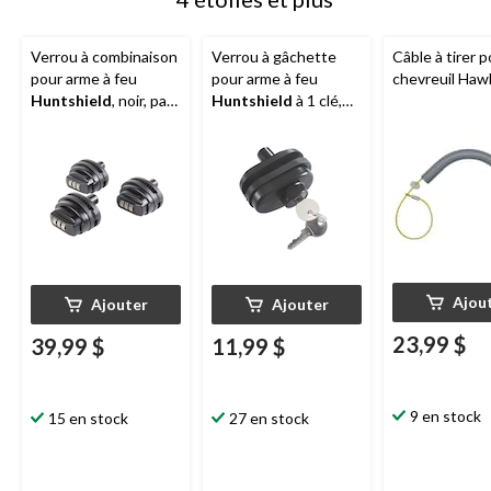
Verrou à combinaison
Verrou à gâchette
Câble à tirer p
pour arme à feu
pour arme à feu
chevreuil Haw
Huntshield
, noir, paq.
Huntshield
à 1 clé,
3
comprend 2 clés
Ajou
Ajouter
Ajouter
23,99 $
39,99 $
11,99 $
9 en stock
15 en stock
27 en stock