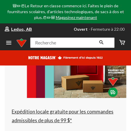
🎒✏️📒Le Retour en classe commence ici. Faites le plein de
fournitures scolaires, d'articles technologiques, de sacs à dos et
plus.📒✏️🎒
Magasinez maintenant
votre
Ouvert
⋅ Fermeture à 22:00
Leduc, AB
magasin
préféré
est
Recherche
Leduc,
AB,
courament
Ouvert,
Fermeture
à
à
22:00
cliquer
pour
changer
Expédition locale gratuite pour les commandes
admissibles de plus de 99 $*