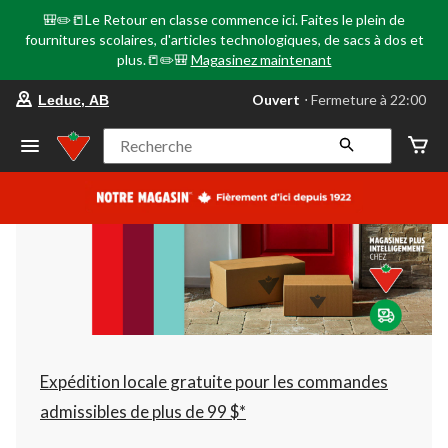
🎒✏️📒Le Retour en classe commence ici. Faites le plein de
fournitures scolaires, d'articles technologiques, de sacs à dos et
plus.📒✏️🎒
Magasinez maintenant
votre
Ouvert
⋅ Fermeture à 22:00
Leduc, AB
magasin
préféré
est
Recherche
Leduc,
AB,
courament
Ouvert,
Fermeture
à
à
22:00
cliquer
pour
changer
Expédition locale gratuite pour les commandes
admissibles de plus de 99 $*