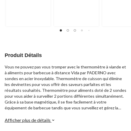
Produit Détails
Vous ne pouvez pas vous tromper avec le thermomètre à viande et
à aliments pour barbecue à distance Vida par PADERNO avec
sondes en acier inoxydable. Thermomètre de cuisson qui élimine
les devinettes pour vous offrir des saveurs parfaites et les
résultats souhaités. Thermomètre pour aliments doté de 2 sondes
pour vous aider à surveiller 2 portions différentes simultanément.
Grâce à sa base magnétique, il se fixe facilement à votre
équipement de barbecue tandis que vous surveillez et gérez la
température à distance avec une télécommande sans fil.
Thermomètre polyvalent pour barbecue offrant 8 choix de viandes
Afficher plus de détails
et 5 réglages de goût différents pour vous permettre de cuisiner