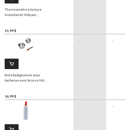
Thermomètre à lecture
instantanée Vida par
PADERNO pour barbecue
avec sonde en acier
inoxydable
21,99 $
-
-
Bol à badigeonner pour
barbecue avec brosse Vida
par PADERNO
16,99 $
-
-