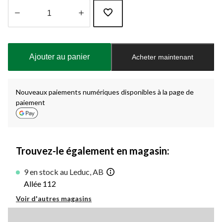
Quantité
mise
à
Ajouter au panier
Acheter maintenant
jour
à
1
Nouveaux paiements numériques disponibles à la page de
paiement
Trouvez-le également en magasin:
9 en stock au Leduc, AB
Allée 112
Voir d'autres magasins