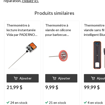
réparation,
cliquez ici.
Produits similaires
Thermomètre à
Thermomètre à
Thermomètre
lecture instantanée
viande en silicone
viande sans fil
Vida par PADERNO
pour barbecue
intelligent Bl
pour barbecue avec
MASTER Chef
avec
Vida par PA
sonde en acier
sonde en acier
inoxydable
inoxydable
Ajouter
Ajouter
Ajou
21,99 $
9,99 $
99,99 $
24 en stock
21 en stock
4 en stock