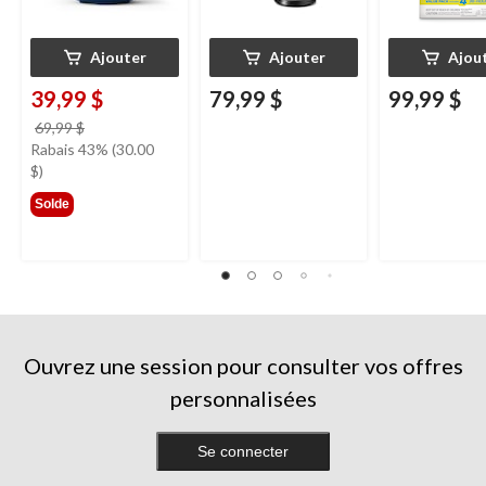
Ajouter
Ajouter
Ajou
39,99 $
79,99 $
99,99 $
prix
69,99 $
était
Rabais 43% (30.00
69,99 $
$)
Solde
Ouvrez une session pour consulter vos offres
personnalisées
Se connecter