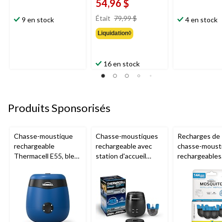
54,96 $
prix
Était
79,99 $
9 en stock
4 en stock
était
Liquidation◊
79,99 $
16 en stock
Produits Sponsorisés
Chasse-moustique
Chasse-moustiques
Recharges de
rechargeable
rechargeable avec
chasse-moust
Thermacell E55, bleu
station d'accueil
rechargeables
royal
Thermacell E65,
Thermacell, 1
charbon
heures