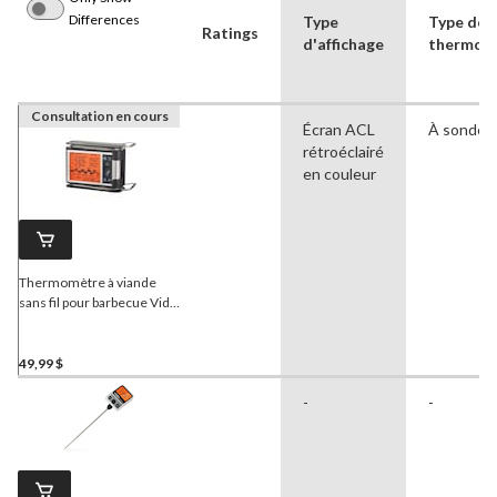
Differences
Type
Type de
Ratings
d'affichage
thermom
Consultation en cours
Écran ACL
À sonde
rétroéclairé
en couleur
Thermomètre à viande
sans fil pour barbecue Vida
de PADERNO avec sondes
en acier inoxydable
49,99 $
-
-