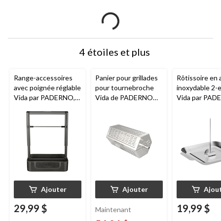
4 étoiles et plus
Range-accessoires
Panier pour grillades
Rôtissoire en 
avec poignée réglable
pour tournebroche
inoxydable 2-
Vida par PADERNO,
Vida de PADERNO
Vida par PAD
usages multiples
pour grille de cuisson
pour poulet à l
sur cannette 
brochettes ver
Ajouter
Ajouter
Ajou
29,99 $
19,99 $
Maintenant