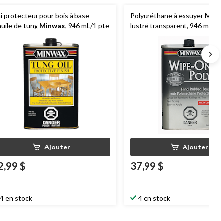
ni protecteur pour bois à base
Polyuréthane à essuyer
Min
huile de tung
Minwax
, 946 mL/1 pte
lustré transparent, 946 mL/1
Ajouter
Ajouter
2,99 $
37,99 $
4 en stock
4 en stock