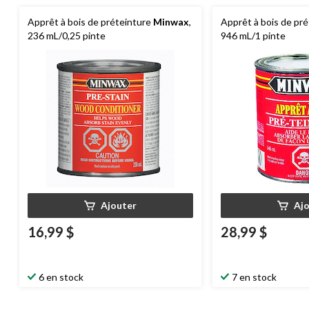
Apprêt à bois de préteinture
Minwax
,
Apprêt à bois de pr
236 mL/0,25 pinte
946 mL/1 pinte
Ajouter
Aj
16,99 $
28,99 $
6 en stock
7 en stock