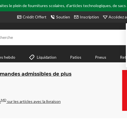
tes le plein de fournitures scolaires, d'articles technologiques, de sacs
Accédez a
Crédit Offert
Soutien
Inscription
cherche
es hebdo
Liquidation
Patios
Pneus
Ret
mmandes admissibles de plus
MD
e
sur les articles avec la livraison