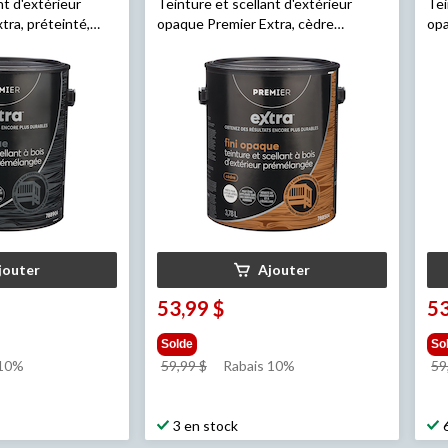
nt d'extérieur
Teinture et scellant d'extérieur
Tei
tra, préteinté,
opaque Premier Extra, cèdre
opa
préteinté, 3,78 L
noy
jouter
Ajouter
53,99 $
53
Solde
So
prix
 10%
59,99 $
Rabais 10%
59
était
59,99 $
3 en stock