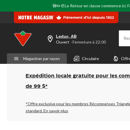
🎒✏️📒Le Retour en classe commence ici. Fai
Leduc, AB
Re
votre
Ouvert
⋅ Fermeture à 22:00
magasin
préféré
est
Magasiner par rayon
Circulaire
Offr
Leduc,
AB,
courament
Ouvert,
Expédition locale gratuite pour les co
Fermeture
à
de 99 $*
à
22:00
cliquer
pour
*Offre exclusive pour les membres Récompenses Triangl
changer
standard.
En savoir plus