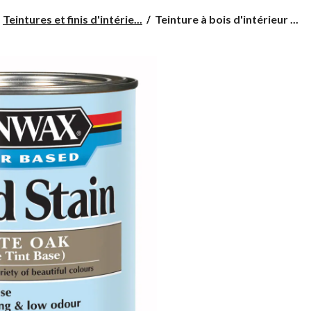
Teinture
Teintures et finis d'intérie...
Teinture à bois d'intérieur ...
à
bois
d'intérieur
à
base
d'eau
préteint
Minwax,
érable
du
Vermont,
946 mL/1 pte