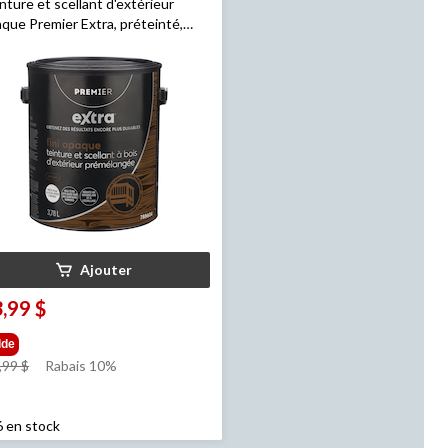
nture et scellant d'extérieur
que Premier Extra, préteinté,
er, 3,78 L
Ajouter
,99 $
lde
prix
,99 $
Rabais 10%
était
59,99 $
6 en stock