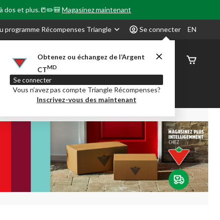
 à dos et plus.📒✏️🎒
Magasinez maintenant
u programme Récompenses Triangle
Se connecter
EN
Obtenez ou échangez de l’Argent
État de
MD
CT
command
Se connecter
Vous n’avez pas compte Triangle Récompenses?
our en Classe
Party City
Centre-auto
Inscrivez-vous des maintenant