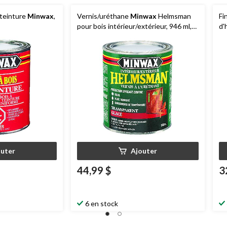
éteinture
Minwax
,
Vernis/uréthane
Minwax
Helmsman
Fi
pour bois intérieur/extérieur, 946 ml,
d'
lustré transparent
outer
Ajouter
44,99 $
3
6 en stock