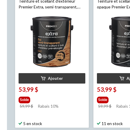
Teinture et scellant d'extérieur
Teinture et scella
Premier Extra, semi-transparent,
opaque Premier Ex
préteinté, noyer, 3,78 L
minuit, 3,78 L
Ajouter
A
53,99 $
53,99 $
Solde
Solde
prix
prix
59,99 $
Rabais 10%
59,99 $
Rabais
était
était
59,99 $
59,99 $
5 en stock
11 en stock