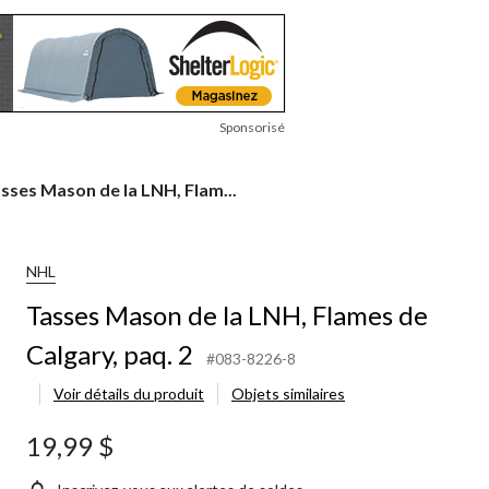
Sponsorisé
sses
sses Mason de la LNH, Flam...
ason
NH,
NHL
ames
Tasses Mason de la LNH, Flames de
lgary,
Calgary, paq. 2
q.
#083-8226-8
Voir détails du produit
Objets similaires
19,99 $