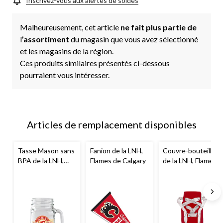
Inscrivez-vous aux alertes de soldes
Malheureusement, cet article
ne fait plus partie de
l
’assortiment
du magasin que vous avez sélectionné
et les magasins de la région.
Ces produits similaires présentés ci-dessous
pourraient vous intéresser.
Articles de remplacement disponibles
Tasse Mason sans
Fanion de la LNH,
Couvre-bouteille
BPA de la LNH,
Flames de Calgary
de la LNH, Flames
logo de l'équipe de
de Calgary
hockey des Flames
de Calgary, 16 oz