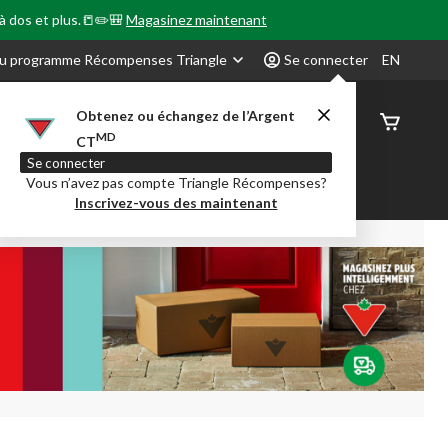
 à dos et plus.📒✏️🎒
Magasinez maintenant
u programme Récompenses Triangle
Se connecter
EN
Obtenez ou échangez de l’Argent
État de
MD
CT
command
Se connecter
Vous n’avez pas compte Triangle Récompenses?
our en Classe
Party City
Centre-auto
Inscrivez-vous des maintenant