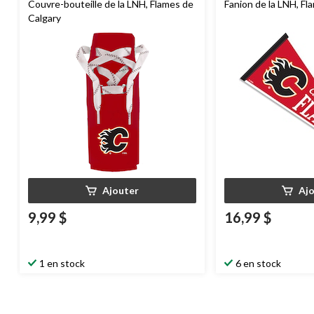
Couvre-bouteille de la LNH, Flames de
Fanion de la LNH, Fl
Calgary
Ajouter
Aj
9,99 $
16,99 $
1 en stock
6 en stock