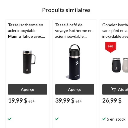
Produits similaires
Tasse isotherme en
Tasse à café de
Gobelet isot
acier inoxydable
voyage isotherme en
sans pied en a
Manna
Tahoe avec
acier inoxydable
inoxydable av
couvercle étanche,
Hydro Flask
avec
couvercle anti
20 oz
couvercle à bec
éclaboussure
flexible, couleurs
Manna
, choix 
variées, 16 oz
355 mL, paq. 2
Aperçu
Aperçu
Ajou
19,99 $
39,99 $
26,99 $
et+
et+
5 en stock