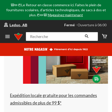
🎒✏️📒Le Retour en classe commence ici. Faites le plein de
fournitures scolaires, d'articles technologiques, de sacs à dos et
plus.📒✏️🎒
Magasinez maintenant
votre
Fermé
⋅ Ouverture à 06:00
Leduc, AB
magasin
préféré
est
Recherche
Leduc,
AB,
courament
Fermé,
Ouverture
à
à
06:00
cliquer
pour
changer
Expédition locale gratuite pour les commandes
admissibles de plus de 99 $*