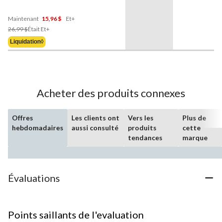
Manna
, couleurs variées,
16 oz
Maintenant
15,96 $
Et+
Prix
26,99 $
Était
Et+
Était
Liquidation◊
À
Partir
De
26,99 $
Acheter des produits connexes
Offres
Les clients ont
Vers les
Plus de
hebdomadaires
aussi consulté
produits
cette
tendances
marque
Évaluations
Points saillants de l'evaluation