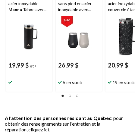
acier inoxydable
sans pied en acier
acier inoxydab
Manna
Tahoe avec
inoxydable avec
couvercle éta
couvercle étanche,
couvercle anti-
Manna
Tahoe,
20 oz
éclaboussures
moucheté noir
Manna
, choix varié,
mL
355 mL, paq. 2
19,99 $
26,99 $
20,99 $
et+
5 en stock
19 en stock
À l'attention des personnes résidant au Québec
: pour
obtenir des renseignements sur l'entretien et la
réparation,
cliquez ici.