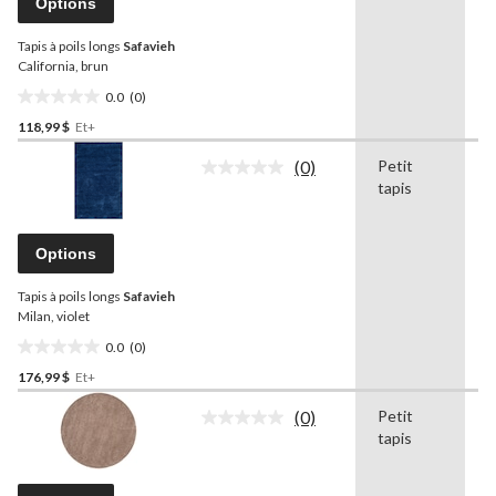
Options
Lien
vers
Tapis à poils longs
Safavieh
la
même
California, brun
page.
0.0
(0)
0.0
118,99 $
Et+
étoile(s)
sur
(0)
Petit
V
5.
Aucune
tapis
f
cote
pour
ce
produit.
Options
Lien
vers
Tapis à poils longs
Safavieh
la
même
Milan, violet
page.
0.0
(0)
0.0
176,99 $
Et+
étoile(s)
sur
(0)
Petit
T
5.
Aucune
tapis
cote
pour
ce
produit.