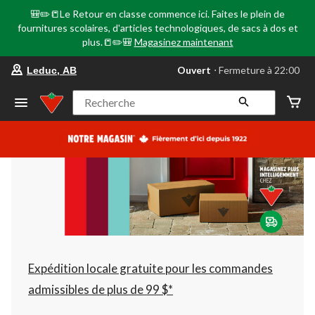
🎒✏️📒Le Retour en classe commence ici. Faites le plein de
fournitures scolaires, d'articles technologiques, de sacs à dos et
plus.📒✏️🎒
Magasinez maintenant
votre
Ouvert
⋅ Fermeture à 22:00
Leduc, AB
magasin
préféré
est
Recherche
Leduc,
AB,
courament
Ouvert,
Fermeture
à
à
22:00
cliquer
pour
changer
Expédition locale gratuite pour les commandes
admissibles de plus de 99 $*