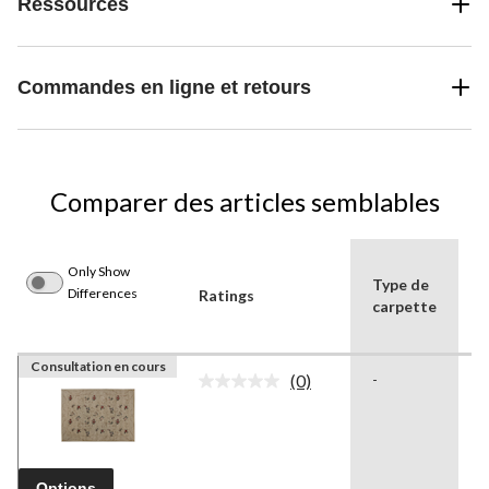
Ressources
Commandes en ligne et retours
Comparer des articles semblables
Only Show
Type de
Differences
Ratings
C
carpette
Consultation en cours
(0)
-
-
Aucune
cote
pour
ce
produit.
Lien
Options