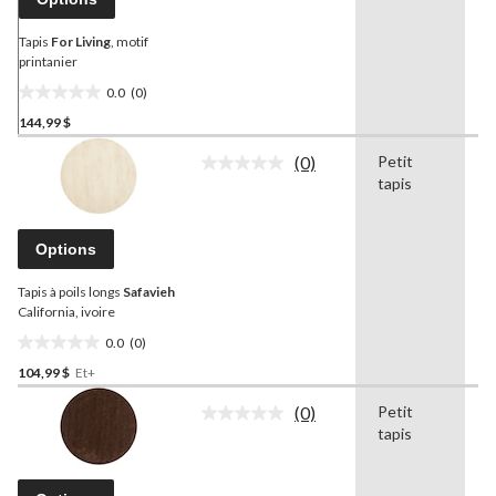
vers
la
même
Tapis
For Living
, motif
page.
printanier
0.0
(0)
0.0
144,99 $
étoile(s)
sur
(0)
Petit
5.
Aucune
tapis
cote
pour
ce
produit.
Options
Lien
vers
Tapis à poils longs
Safavieh
la
même
California, ivoire
page.
0.0
(0)
0.0
104,99 $
Et+
étoile(s)
sur
(0)
Petit
B
5.
Aucune
tapis
cote
pour
ce
produit.