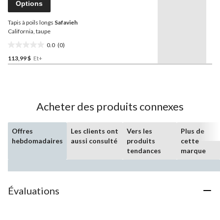
Options
Lien
vers
Tapis à poils longs
Safavieh
la
même
California, taupe
page.
0.0
(0)
0.0
113,99 $
Et+
étoile(s)
sur
5.
Acheter des produits connexes
Offres
Les clients ont
Vers les
Plus de
hebdomadaires
aussi consulté
produits
cette
tendances
marque
Évaluations