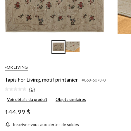
FOR LIVING
Tapis For Living, motif printanier
#068-6078-0
(0)
Aucune
cote
Voir détails du produit
Objets similaires
pour
ce
produit.
144,99 $
Lien
vers
la
Inscrivez-vous aux alertes de soldes
même