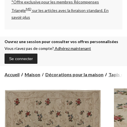
*Offre exclusive pour les membres Récompenses
MD
Triangle
sur les articles avec la livraison standard.
En
savoir plus
Ouvrez une session pour consulter vos offres personnalisées
Vous n’avez pas de compte?
Adhérez maintenant
Se connecter
Accueil
Maison
Décorations pour la maison
Tapis et