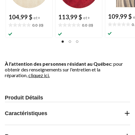
109,99 $
104,99 $
113,99 $
et+
et+
0
0.0
(0)
0.0
(0)
0.0
0.0
0.0
étoile(s)
étoile(s)
étoile(s)
sur
sur
sur
5.
5.
5.
À l'attention des personnes résidant au Québec
: pour
obtenir des renseignements sur l'entretien et la
réparation,
cliquez ici.
Produit Détails
Caractéristiques