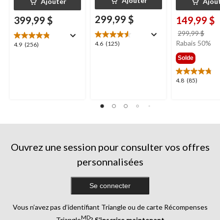
Ajouter
Ajouter
Ajou
299,99 $
399,99 $
149,99 $
prix
299,99 $
étai
Rabais 50%
4.6
4.6
(125)
4.9
4.9
(256)
299,
étoile(s)
étoile(s)
Solde
sur
sur
5.
5.
4.8
4.8
(85)
125
256
étoile(s)
évaluations
évaluations
sur
5.
85
évaluations
Ouvrez une session pour consulter vos offres
personnalisées
Se connecter
Vous n’avez pas d’identifiant Triangle ou de carte Récompenses
MD
Triangle
?
S’inscrire maintenant