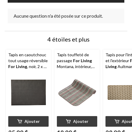
Aucune question n'a été posée sur ce produit.
4 étoiles et plus
Tapis en caoutchouc
Tapis touffeté de
Tapis pour l'in
tout usage réversible
passage
For Living
et l'extérieur
For Living
, noir, 2 x 5
Montana, intérieur,
Living
Aultman
pi (épaisseur de 3
couleurs variées, 24 x
2 x 5 pi
mm)
60 pi
Ajouter
Ajouter
Ajou