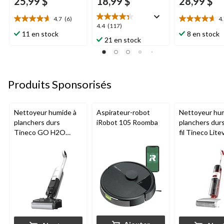
25,99 $
18,99 $
28,99 $
4.7
(6)
4
4.7
4.7
4.4
4.4
(117)
étoile(s)
étoile(s)
11 en stock
8 en stock
étoile(s)
21 en stock
sur
sur
sur
5.
5.
5.
6
3
117
évaluations
évaluations
évaluations
Produits Sponsorisés
Nettoyeur humide à
Aspirateur-robot
Nettoyeur hu
planchers durs
iRobot 105 Roomba
planchers dur
Tineco GO H2O
fil Tineco Lite
HammerHead