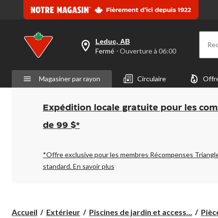
Leduc, AB
Re
votre
Fermé
⋅ Ouverture à 06:00
magasin
préféré
est
Magasiner par rayon
Circulaire
Offr
Leduc,
AB,
courament
Fermé,
Expédition locale gratuite pour les co
Ouverture
à
de 99 $*
à
06:00
cliquer
pour
*Offre exclusive pour les membres Récompenses Triangl
changer
standard.
En savoir plus
Accueil
Extérieur
Piscines de jardin et access...
Pièc