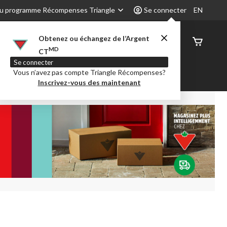
u programme Récompenses Triangle
Se connecter
EN
Obtenez ou échangez de l’Argent
État de
MD
CT
command
Se connecter
Vous n’avez pas compte Triangle Récompenses?
é
Party City
Centre-auto
Inscrivez-vous des maintenant