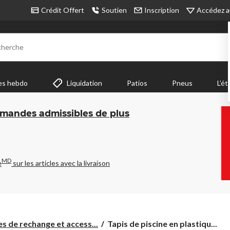
Accédez a
Crédit Offert
Soutien
Inscription
cherche
es hebdo
Liquidation
Patios
Pneus
L’ét
mmandes admissibles de plus
MD
e
sur les articles avec la livraison
Tapis
es de rechange et access...
Tapis de piscine en plastiqu...