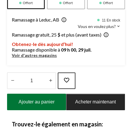
Offert
Offert
Offert
Ramassage à Leduc, AB
11 En stock
Vous en voulez plus?
Ramassage gratuit, 25 $ et plus (avant taxes)
Obtenez-le dès aujourd’hui!
Ramassage disponible à
09 h 00, 29 juil.
Voir d'autres magasins
Quantité
mise
Ajouter au panier
Acheter maintenant
à
jour
à
1
Trouvez-le également en magasin: