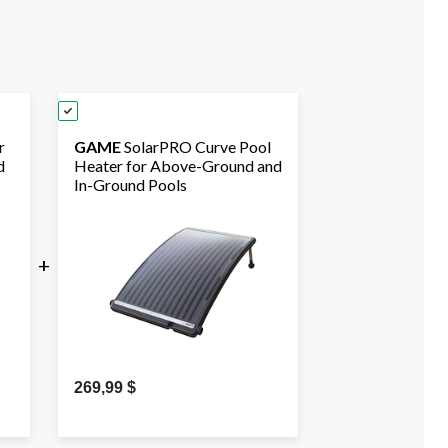
r
GAME
SolarPRO Curve Pool
d
Heater for Above-Ground and
In-Ground Pools
+
269,99 $