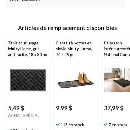
Articles de remplacement disponibles
Tapis tout usage
Plateau à bottes en
Paillasson
Multy
Home, gris
vinyle
Multy Home
,
intérieur/exté
anthracite, 18 x 30 po
14 x 25 po
National Cont
noir, 36 x 48 p
5,49 $
9,99 $
37,99 $
ACHAT SPÉCIAL
113 en stock
7 en stock