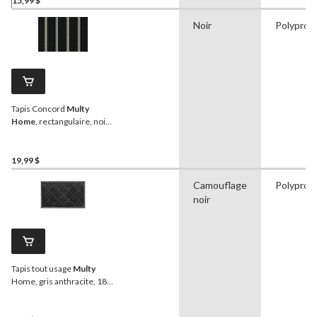
15,99 $
Noir
Polyprop
Tapis Concord
Multy
Home
, rectangulaire, noir,
30 x 18 po
19,99 $
Camouflage
Polyprop
noir
Tapis tout usage
Multy
Home, gris anthracite, 18 x
30 po