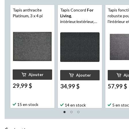
Tapis anthracite
Tapis Concord
For
Tapis fonct
Platinum, 3 x 4 pi
Living
,
robuste po
intérieur/extérieur,
l'intérieur e
couleurs variées, 4 x
l'extérieur
F
6 pi
Allure, gris 
6 pi
Ajouter
Ajouter
Aj
29,99 $
34,99 $
57,99 $
15 en stock
14 en stock
5 en sto