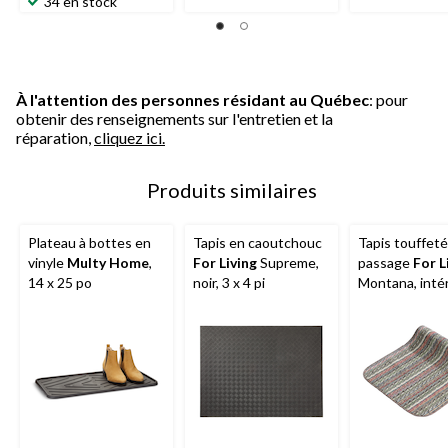
34 en stock
À l'attention des personnes résidant au Québec
: pour
obtenir des renseignements sur l'entretien et la
réparation,
cliquez ici.
Produits similaires
Plateau à bottes en
Tapis en caoutchouc
Tapis touffeté
vinyle
Multy Home
,
For Living
Supreme,
passage
For L
14 x 25 po
noir, 3 x 4 pi
Montana, intér
couleurs varié
60 pi