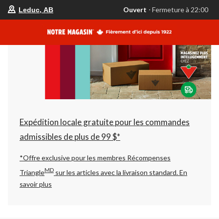
votre
Ouvert
⋅ Fermeture à 22:00
Leduc, AB
magasin
préféré
est
Leduc,
AB,
courament
Ouvert,
Fermeture
à
à
22:00
cliquer
pour
changer
Expédition locale gratuite pour les commandes
admissibles de plus de 99 $*
*Offre exclusive pour les membres Récompenses
MD
Triangle
sur les articles avec la livraison standard.
En
savoir plus