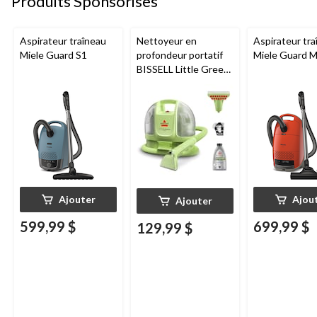
Produits Sponsorisés
Aspirateur traîneau
Nettoyeur en
Aspirateur tra
Miele Guard S1
profondeur portatif
Miele Guard 
BISSELL Little Green
Mini avec fil pour
tapis et tissus
d'ameublement
Ajouter
Ajou
Ajouter
599,99 $
699,99 $
129,99 $