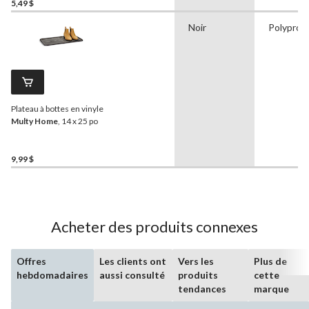
5,49 $
Noir
Polyprop
Plateau à bottes en vinyle
Multy Home
, 14 x 25 po
9,99 $
Acheter des produits connexes
Offres
Les clients ont
Vers les
Plus de
hebdomadaires
aussi consulté
produits
cette
tendances
marque