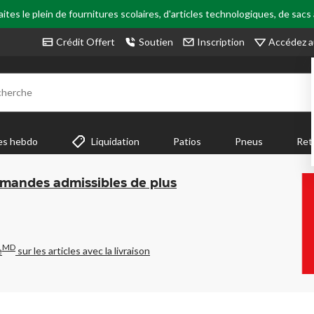
tes le plein de fournitures scolaires, d'articles technologiques, de sacs
Accédez a
Crédit Offert
Soutien
Inscription
cherche
es hebdo
Liquidation
Patios
Pneus
Ret
mmandes admissibles de plus
MD
e
sur les articles avec la livraison