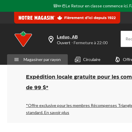
🎒✏️📒Le Retour en classe commence ici. Fai
Leduc, AB
Re
votre
Ouvert
⋅ Fermeture à 22:00
magasin
préféré
est
Magasiner par rayon
Circulaire
Offr
Leduc,
AB,
courament
Ouvert,
Expédition locale gratuite pour les co
Fermeture
à
de 99 $*
à
22:00
cliquer
pour
*Offre exclusive pour les membres Récompenses Triangl
changer
standard.
En savoir plus