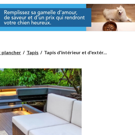
Tapis
t plancher
Tapis
Tapis d'intérieur et d'extér...
d'intérieur
et
d'extérieur
ECARPET
Yeta,
gris
clair,
choix
de
tailles