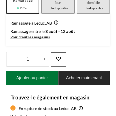
Ramassage
jour
domicile
Offert
Indisponible
Indisponible
Ramassage à Leduc, AB
Ramassage entre le
8 août - 12 août
Voir d'autres magasins
Quantité
mise
Ajouter au panier
Acheter maintenant
à
jour
à
1
Trouvez-le également en magasin:
En rupture de stock au Leduc, AB