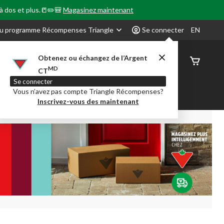
 à dos et plus.📒✏️🎒
Magasinez maintenant
u programme Récompenses Triangle
Se connecter
EN
Obtenez ou échangez de l’Argent
État de
MD
CT
command
Se connecter
Vous n’avez pas compte Triangle Récompenses?
our en Classe
Party City
Centre-auto
Inscrivez-vous des maintenant