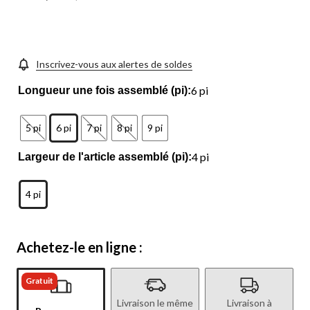
Inscrivez-vous aux alertes de soldes
6 pi
Longueur une fois assemblé (pi):
5 pi
6 pi
7 pi
8 pi
9 pi
4 pi
Largeur de l'article assemblé (pi):
4 pi
Achetez-le en ligne :
Gratuit
Livraison le même
Livraison à