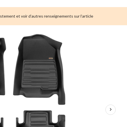
d'auto
personnalisé
pour
ustement et voir d’autres renseignements sur l’article
Chrysler
300
à
propulsion
2011-
2023
MOTOMASTER
OEPLUS