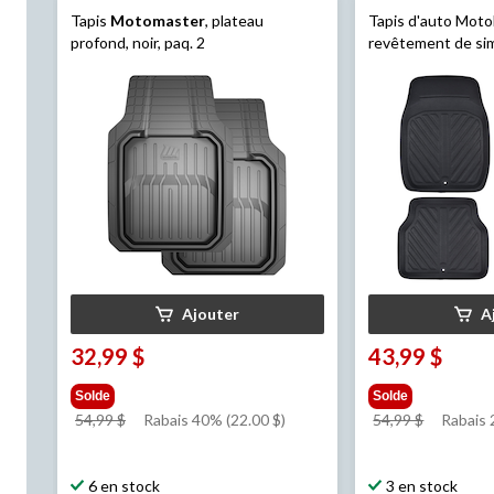
Tapis
Motomaster
, plateau
Tapis d'auto Moto
profond, noir, paq. 2
revêtement de simil
Ajouter
A
32,99 $
43,99 $
Solde
Solde
prix
prix
54,99 $
Rabais 40% (22.00 $)
54,99 $
Rabais
était
était
54,99 $
54,99 $
6 en stock
3 en stock