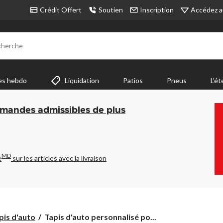
Accédez a
Crédit Offert
Soutien
Inscription
cherche
es hebdo
Liquidation
Patios
Pneus
L’ét
mmandes admissibles de plus
MD
e
sur les articles avec la livraison
Tapis
pis d'auto
Tapis d'auto personnalisé po...