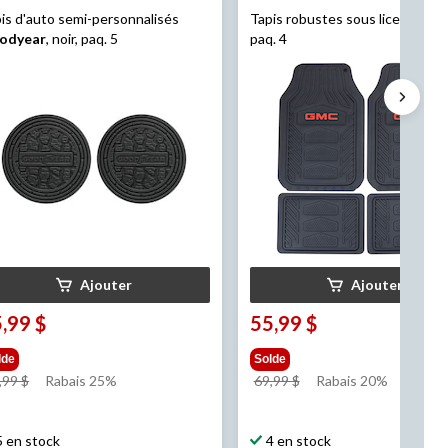
is d'auto semi-personnalisés
Tapis robustes sous licence
G
odyear
, noir, paq. 5
paq. 4
Ajouter
Ajouter
,99 $
55,99 $
lde
Solde
prix
prix
,99 $
Rabais 25%
69,99 $
Rabais 20%
était
était
47,99 $
69,99 $
5 en stock
4 en stock