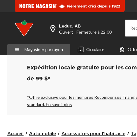
Leduc, AB
Re
votre
Ouvert
⋅ Fermeture à 22:00
magasin
préféré
est
Magasiner par rayon
Circulaire
Offr
Leduc,
AB,
courament
Ouvert,
Expédition locale gratuite pour les co
Fermeture
à
de 99 $*
à
22:00
cliquer
pour
*Offre exclusive pour les membres Récompenses Triangl
changer
standard.
En savoir plus
Accueil
Automobile
Accessoires pour l'habitacle
Ta