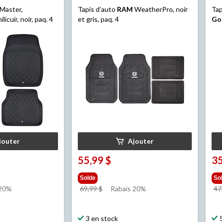
Master,
Tapis d’auto
RAM
WeatherPro, noir
Tap
icuir, noir, paq. 4
et gris, paq. 4
Go
jouter
Ajouter
55,99 $
35
Solde
So
prix
 20%
69,99 $
Rabais 20%
47
était
69,99 $
3 en stock