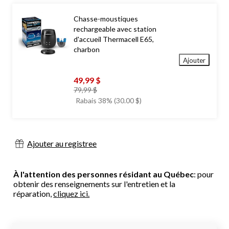
Chasse-moustiques
rechargeable avec station
d'accueil Thermacell E65,
charbon
Ajouter
49,99 $
prix
79,99 $
était
Rabais 38% (30.00 $)
79,99 $
Ajouter au registree
À l'attention des personnes résidant au Québec
: pour
obtenir des renseignements sur l'entretien et la
réparation,
cliquez ici.