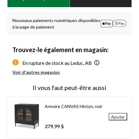
jour
à
1
Nouveaux paiements numériques disponibles
à la page de paiement
Trouvez-le également en magasin:
En rupture de stock au Leduc, AB
Voir d'autres magasins
Il vous faut peut-être aussi
Armoire CANVAS Hinton, noir
Ajouter
279,99 $