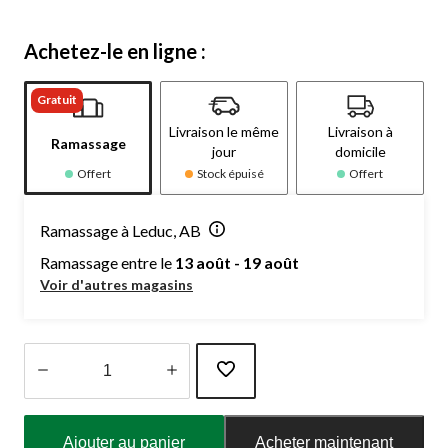
Achetez-le en ligne :
Gratuit
Livraison le même
Livraison à
Ramassage
jour
domicile
Offert
Stock épuisé
Offert
Ramassage à Leduc, AB
Ramassage entre le
13 août - 19 août
Voir d'autres magasins
Quantité
mise
Ajouter au panier
Acheter maintenant
à