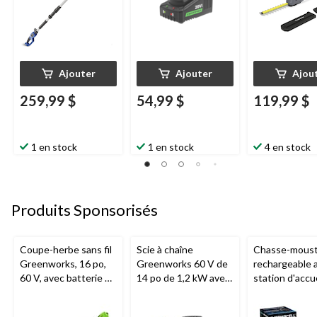
Ajouter
Ajouter
Ajou
259,99 $
54,99 $
119,99 $
1 en stock
1 en stock
4 en stock
Produits Sponsorisés
Coupe-herbe sans fil
Scie à chaîne
Chasse-moust
Greenworks, 16 po,
Greenworks 60 V de
rechargeable 
60 V, avec batterie de
14 po de 1,2 kW avec
station d'accue
2,5 Ah et chargeur de
batterie de 4,0 Ah et
Thermacell E6
3 A
chargeur de 3 A
charbon