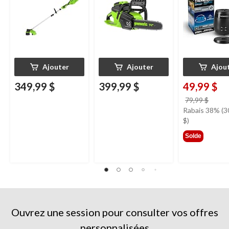
Ajouter
Ajouter
Ajou
349,99 $
399,99 $
49,99 $
prix
79,99 $
était
Rabais 38% (3
79,99
$)
Solde
Ouvrez une session pour consulter vos offres
personnalisées