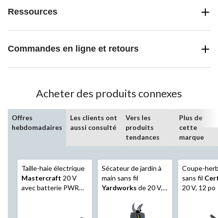
Ressources
Commandes en ligne et retours
Acheter des produits connexes
Offres
Les clients ont
Vers les
Plus de
hebdomadaires
aussi consulté
produits
cette
tendances
marque
Taille-haie électrique
Sécateur de jardin à
Coupe-herbe
Mastercraft
20 V
main sans fil
sans fil
Cert
avec batterie PWR
Yardworks
de 20 V,
20 V, 12 po
POD 2 Ah, 22 po
compatible avec
PWR POD