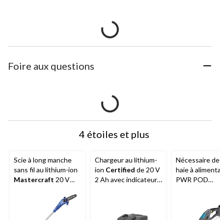
Foire aux questions
4 étoiles et plus
Scie à long manche
Chargeur au lithium-
Nécessaire de 
sans fil au lithium-ion
ion
Certified
de 20 V
haie à aliment
Mastercraft
20 V
2 Ah avec indicateur
PWR POD
avec batterie PWR
de niveau de batterie
Yardworks
de
POD 2 Ah, 8 po
pour les systèmes de
batterie Certified de
20 V max