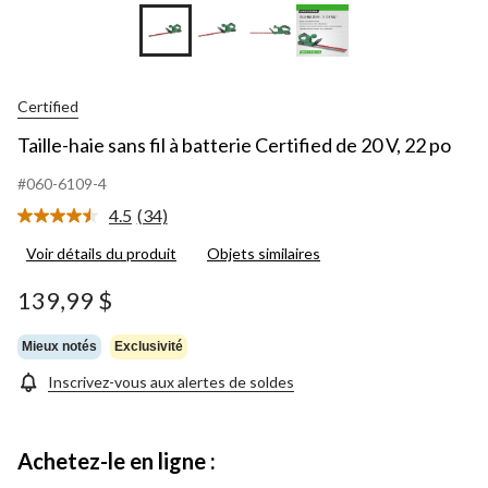
Certified
Taille-haie sans fil à batterie Certified de 20 V, 22 po
#060-6109-4
4.5
(34)
Lire
les
Voir détails du produit
Objets similaires
34
commentaires.
Lien
139,99 $
vers
la
même
Mieux notés
Exclusivité
page.
Inscrivez-vous aux alertes de soldes
Achetez-le en ligne :