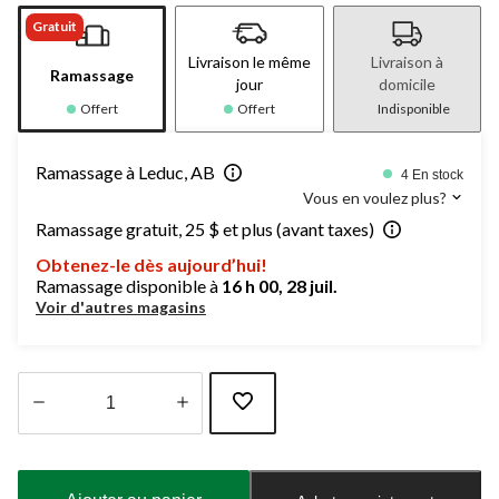
Gratuit
Livraison le même
Livraison à
Ramassage
jour
domicile
Offert
Offert
Indisponible
Ramassage à Leduc, AB
4 En stock
Vous en voulez plus?
Ramassage gratuit, 25 $ et plus (avant taxes)
Obtenez-le dès aujourd’hui!
Ramassage disponible à
16 h 00, 28 juil.
Voir d'autres magasins
Quantité
mise
à