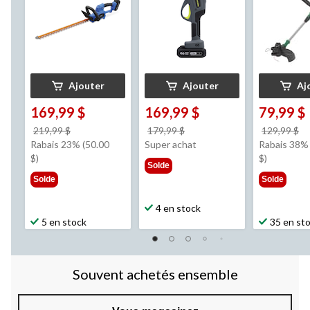
Ajouter
Ajouter
Aj
169,99 $
169,99 $
79,99 $
prix
prix
pr
219,99 $
179,99 $
129,99 $
était
était
ét
Rabais 23% (50.00
Super achat
Rabais 38% 
219,99 $
179,99 $
1
$)
$)
Solde
Solde
Solde
4 en stock
5 en stock
35 en st
Souvent achetés ensemble