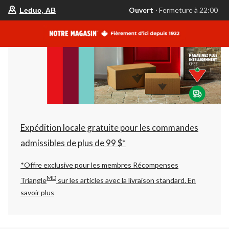
votre
Ouvert
⋅ Fermeture à 22:00
Leduc, AB
magasin
préféré
est
Leduc,
AB,
courament
Ouvert,
Fermeture
à
à
22:00
cliquer
pour
changer
Expédition locale gratuite pour les commandes
admissibles de plus de 99 $*
*Offre exclusive pour les membres Récompenses
MD
Triangle
sur les articles avec la livraison standard.
En
savoir plus