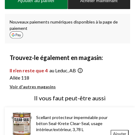
Ajouter au panier
Acheter maintenant
jour
à
1
Nouveaux paiements numériques disponibles à la page de
paiement
Trouvez-le également en magasin:
Il n’en reste que 4
au Leduc, AB
Allée 118
Voir d'autres magasins
Il vous faut peut-être aussi
Scellant protecteur imperméable pour
béton Seal-Krete Clear-Seal, usage
intérieur/extérieur, 3,78 L
Ajouter