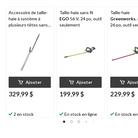
Accessoire de taille-
Taille-haie sans fil
Taille-haie
haie à système à
EGO
56 V, 24 po, outil
Greenworks
,
plusieurs têtes sans
seulement
26 po, outil se
balais
EGO
POWER+
56 V
Ajouter
Ajouter
Ajou
329,99 $
199,99 $
229,99 $
2 en stock
En stock en ligne
En stock en