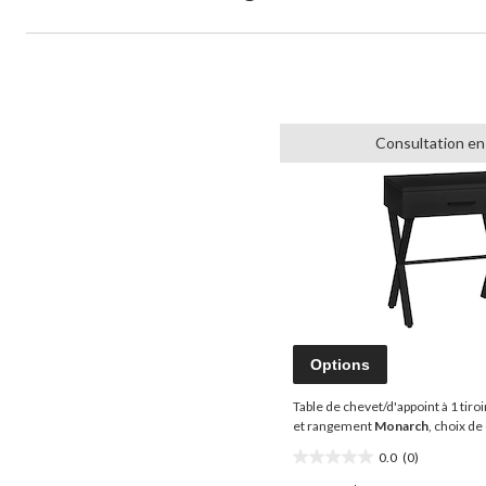
Consultation en
Options
Table de chevet/d'appoint à 1 tiro
et rangement
Monarch
, choix de
0.0
(0)
0.0