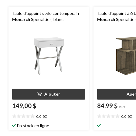
Table d'appoint style contemporain
Table d'appoint à 6 
Monarch
Specialties, blanc
Monarch
Specialtie
Ajouter
Aper
149,00 $
84,99 $
et+
0.0
(0)
0.0
(0)
0.0
0.0
étoile(s)
étoile(s)
En stock en ligne
sur
sur