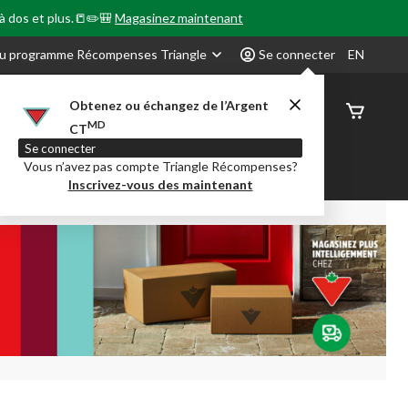
 à dos et plus.📒✏️🎒
Magasinez maintenant
u programme Récompenses Triangle
Se connecter
EN
Obtenez ou échangez de l’Argent
État de
MD
CT
command
Se connecter
Vous n’avez pas compte Triangle Récompenses?
our en Classe
Party City
Centre-auto
Inscrivez-vous des maintenant