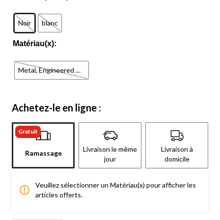
Noir
blanc
Matériau(x):
Metal, Engineered Wood
Achetez-le en ligne :
Gratuit
Livraison le même
Livraison à
Ramassage
jour
domicile
Veuillez sélectionner un Matériau(x) pour afficher les
articles offerts.