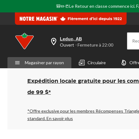
🎒✏️📒Le Retour en classe commence ici. Fai
Leduc, AB
Re
votre
Ouvert
⋅ Fermeture à 22:00
magasin
préféré
est
Magasiner par rayon
Circulaire
Offr
Leduc,
AB,
courament
Ouvert,
Expédition locale gratuite pour les co
Fermeture
à
de 99 $*
à
22:00
cliquer
pour
*Offre exclusive pour les membres Récompenses Triangl
changer
standard.
En savoir plus