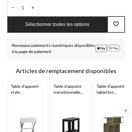
Quantité
mise
Sélectionner toutes les options
à
jour
à
Nouveaux paiements numériques disponibles
1
à la page de paiement
Articles de remplacement disponibles
Table d'appoint
Table d'appoint
Table d'appoint à 6
style
transitionnelle
tablettes
contemporain
moderne
Monarch
Monarch
Monarch
Specialties
Specialties, blanc
Specialties