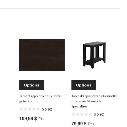
Options
Options
Table d'appoint à deux porte-
Table d'appoint transitionnelle
h
gobelets
moderne
Monarch
Specialties
0.0
(0)
0.0
0.0
(0)
0.0
étoile(s)
109,99 $
Et+
étoile(s)
sur
79,99 $
Et+