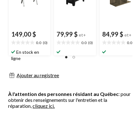
149,00 $
79,99 $
84,99 $
et+
et+
0.0
(0)
0.0
(0)
0.0
(0)
0.0
0.0
0.0
étoile(s)
étoile(s)
étoile(s)
En stock en
sur
sur
sur
ligne
5.
5.
5.
Ajouter au registree
À l'attention des personnes résidant au Québec
: pour
obtenir des renseignements sur l'entretien et la
réparation,
cliquez ici.