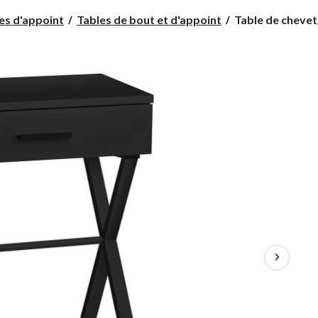
Table
es d'appoint
Tables de bout et d'appoint
Table de chevet/
de
chevet/d'appoint
à
1
tiroir
avec
base
en
métal
et
rangement
Monarch,
choix
de
couleurs,
22
po