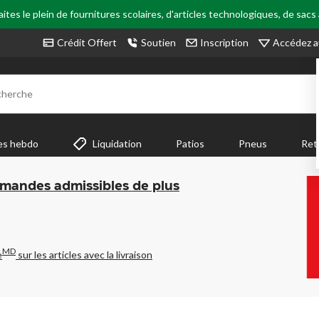
tes le plein de fournitures scolaires, d'articles technologiques, de sacs
Accédez a
Crédit Offert
Soutien
Inscription
cherche
es hebdo
Liquidation
Patios
Pneus
Ret
mmandes admissibles de plus
MD
e
sur les articles avec la livraison