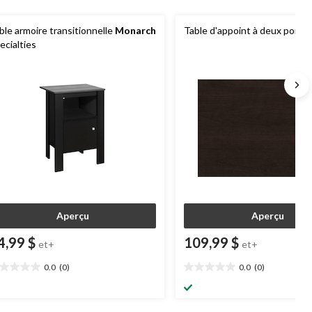
ble armoire transitionnelle
Monarch
Table d'appoint à deux porte
ecialties
Aperçu
Aperçu
4,99 $
109,99 $
et+
et+
0.0
(0)
0.0
(0)
0
0.0
oile(s)
étoile(s)
r
sur