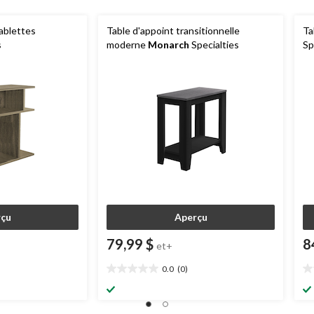
tablettes
Table d'appoint transitionnelle
Ta
s
moderne
Monarch
Specialties
Sp
çu
Aperçu
79,99 $
8
et+
0.0
(0)
0.0
0.
étoile(s)
ét
sur
su