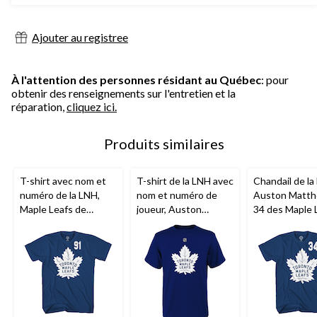
Ajouter au registree
À l'attention des personnes résidant au Québec
: pour
obtenir des renseignements sur l'entretien et la
réparation,
cliquez ici.
Produits similaires
T-shirt avec nom et
T-shirt de la LNH avec
Chandail de la
numéro de la LNH,
nom et numéro de
Auston Matth
Maple Leafs de
joueur, Auston
34 des Maple 
Toronto, John
Matthews des Maple
de Toronto
Tavares
Leafs de Toronto,
jeunes, tailles variées