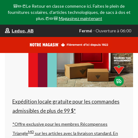
🎒✏️📒Le Retour en classe commence ici. Faites le plein de
fournitures scolaires, d'articles technologiques, de sacs à dos et
plus.📒✏️🎒
Magasinez maintenant
votre
Fermé
⋅ Ouverture à 06:00
Leduc, AB
magasin
préféré
est
Leduc,
AB,
courament
Fermé,
Ouverture
à
à
06:00
cliquer
pour
changer
Expédition locale gratuite pour les commandes
admissibles de plus de 99 $*
*Offre exclusive pour les membres Récompenses
MD
Triangle
sur les articles avec la livraison standard.
En