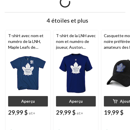
4 étoiles et plus
T-shirt avec nom et
T-shirt de la LNH avec
Casquette m
numéro de la LNH,
nom et numéro de
noire préféré
Maple Leafs de
joueur, Auston
amateurs des
Toronto, John
Matthews des Maple
Leafs de Toro
Tavares
Leafs de Toronto,
la LNH
jeunes, tailles variées
Aperçu
Aperçu
Ajou
29,99 $
29,99 $
19,99 $
et+
et+