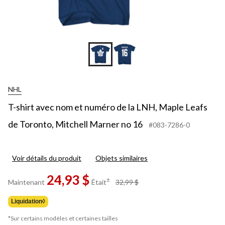
NHL
T-shirt avec nom et numéro de la LNH, Maple Leafs
de Toronto, Mitchell Marner no 16
#083-7286-0
Voir détails du produit
Objets similaires
24,93 $
prix
±
Maintenant
Était
32,99 $
était
32,99 $
Liquidation◊
*Sur certains modèles et certaines tailles