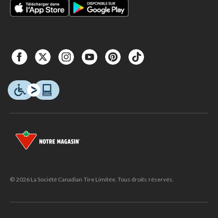
© 2026 La Société Canadian Tire Limitée. Tous droits réservés.