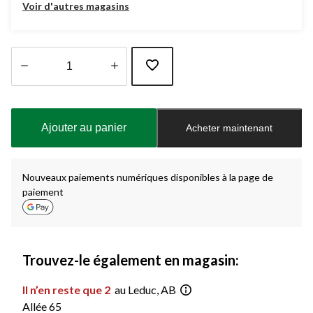
Voir d'autres magasins
Quantité
mise
à
Ajouter au panier
Acheter maintenant
jour
à
1
Nouveaux paiements numériques disponibles à la page de
paiement
Trouvez-le également en magasin:
Il n’en reste que 2
au Leduc, AB
Allée 65