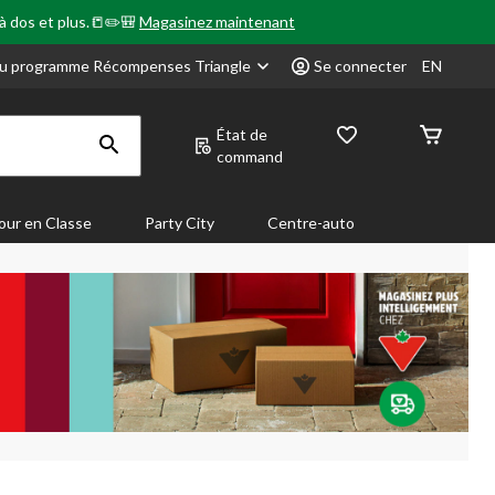
 à dos et plus.📒✏️🎒
Magasinez maintenant
u programme Récompenses Triangle
Se connecter
EN
État de
command
our en Classe
Party City
Centre-auto