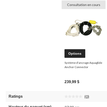
Consultation en cours
Options
Système d'ancrage Aquaglide
Anchor Connector
239,99 $
(0)
Ratings
Aucune
cote
pour
Hauteur du paquet (cm)