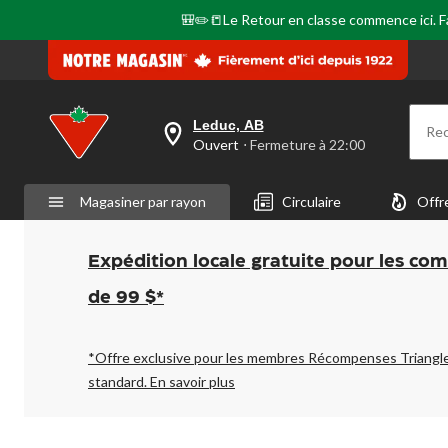
même
page.
🎒✏️📒Le Retour en classe commence ici. Fai
Leduc, AB
Re
votre
Ouvert
⋅ Fermeture à 22:00
magasin
préféré
est
Magasiner par rayon
Circulaire
Offr
Leduc,
AB,
courament
Ouvert,
Expédition locale gratuite pour les co
Fermeture
à
de 99 $*
à
22:00
cliquer
pour
*Offre exclusive pour les membres Récompenses Triangl
changer
standard.
En savoir plus