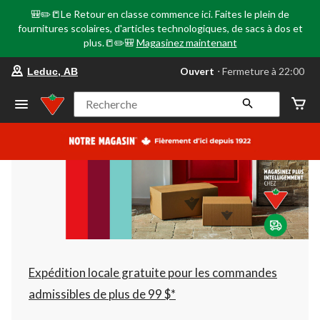
🎒✏️📒Le Retour en classe commence ici. Faites le plein de
fournitures scolaires, d'articles technologiques, de sacs à dos et
plus.📒✏️🎒
Magasinez maintenant
votre
Ouvert
⋅ Fermeture à 22:00
Leduc, AB
magasin
préféré
est
Recherche
Leduc,
AB,
courament
Ouvert,
Fermeture
à
à
22:00
cliquer
pour
changer
Expédition locale gratuite pour les commandes
admissibles de plus de 99 $*