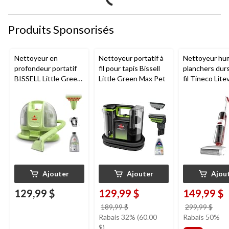
Produits Sponsorisés
Nettoyeur en
Nettoyeur portatif à
Nettoyeur hu
profondeur portatif
fil pour tapis Bissell
planchers dur
BISSELL Little Green
Little Green Max Pet
fil Tineco Lite
Mini avec fil pour
tapis et tissus
d'ameublement
Ajouter
Ajouter
Ajou
129,99 $
129,99 $
149,99 $
prix
prix
189,99 $
299,99 $
était
étai
Rabais 32% (60.00
Rabais 50%
189,99 $
299,
$)