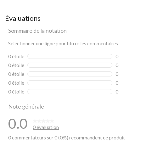
Évaluations
Sommaire de la notation
Sélectionner une ligne pour filtrer les commentaires
0 étoile
étoiles
0
0 commentai
0 étoile
étoiles
0
0 commentai
0 étoile
étoiles
0
0 commentai
0 étoile
étoiles
0
0 commentai
0 étoile
étoiles
0
0 commentai
Note générale
0.0
0 évaluation
0 commentateurs sur 0 (0%) recommandent ce produit