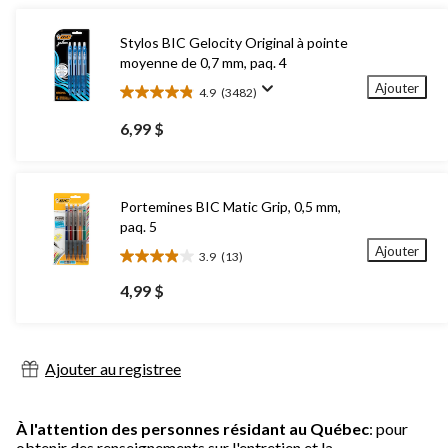
Stylos BIC Gelocity Original à pointe
moyenne de 0,7 mm, paq. 4
Ajouter
4.9
(3482)
4.9
étoile(s)
6,99 $
sur
5.
3482
évaluations
Portemines BIC Matic Grip, 0,5 mm,
paq. 5
Ajouter
3.9
(13)
3.9
étoile(s)
4,99 $
sur
5.
13
évaluations
Ajouter au registree
À l'attention des personnes résidant au Québec
: pour
obtenir des renseignements sur l'entretien et la