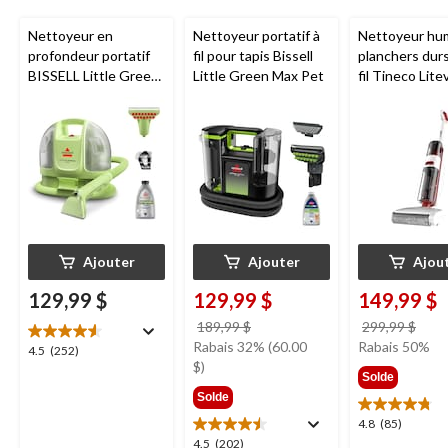
Nettoyeur en
Nettoyeur portatif à
Nettoyeur hu
profondeur portatif
fil pour tapis Bissell
planchers dur
BISSELL Little Green
Little Green Max Pet
fil Tineco Lite
Mini avec fil pour
tapis et tissus
d'ameublement
Ajouter
Ajouter
Ajou
129,99 $
129,99 $
149,99 $
prix
prix
189,99 $
299,99 $
était
étai
Rabais 32% (60.00
Rabais 50%
4.5
4.5
(252)
189,99 $
299,
$)
étoile(s)
Solde
sur
Solde
5.
4.8
4.8
(85)
252
étoile(s)
4.5
4.5
(202)
évaluations