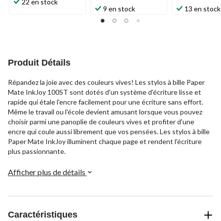
étoile(s)
22 en stock
étoile(s)
étoile(s)
9 en stock
13 en stock
sur
sur
sur
5.
5.
5.
1
61
55
évaluation
évaluations
évaluations
Produit Détails
Répandez la joie avec des couleurs vives! Les stylos à bille Paper
Mate InkJoy 100ST sont dotés d'un système d'écriture lisse et
rapide qui étale l'encre facilement pour une écriture sans effort.
Même le travail ou l'école devient amusant lorsque vous pouvez
choisir parmi une panoplie de couleurs vives et profiter d'une
encre qui coule aussi librement que vos pensées. Les stylos à bille
Paper Mate InkJoy illuminent chaque page et rendent l'écriture
plus passionnante.
Afficher plus de détails
Caractéristiques