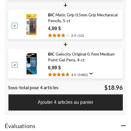
+
étoile(s)
sur
BIC
Matic Grip 0.5mm Grip Mechanical
5.
Pencils, 5-ct
235
évaluations
4,99 $
3.9
(13)
3.9
+
étoile(s)
sur
BIC
Gelocity Original 0.7mm Medium
5.
Point Gel Pens, 4-ct
13
évaluations
6,99 $
4.9
(3482)
4.9
étoile(s)
$18.96
Sous-total pour 4 articles
sur
5.
3482
Ajouter 4 articles au panier
évaluations
Évaluations