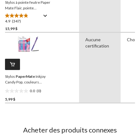
Stylos à pointe feutre Paper
Mate Flair, pointe
moyenne (0,7 mm),
couleurs variées, paq 12
4.9
(347)
4.9
étoile(s)
15,99 $
sur
Aucune
Choix 
5.
certification
347
évaluations
Stylos
PaperMate
Inkjoy
Candy Pop, couleurs
variées, paq. 8
0.0
(0)
0.0
5,99 $
étoile(s)
sur
5.
Acheter des produits connexes