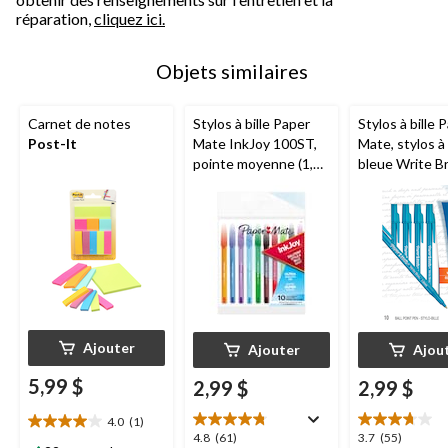
réparation,
cliquez ici.
Objets similaires
Carnet de notes
Stylos à bille Paper
Stylos à bille 
Post-It
Mate InkJoy 100ST,
Mate, stylos à
pointe moyenne (1,0
bleue Write Br
mm), couleurs variées,
pointe moyenn
paq. 10
mm), paq. 10
Ajouter
Ajouter
Ajou
5,99 $
2,99 $
2,99 $
4.0
(1)
4.0
4.8
3.7
4.8
(61)
3.7
(55)