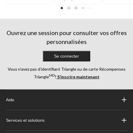
sur
étoile(s)
5.
sur
85
5.
évaluations
202
évaluations
Ouvrez une session pour consulter vos offres
personnalisées
Se connecter
Vous n’avez pas d’identifiant Triangle ou de carte Récompenses
MD
Triangle
?
S’inscrire maintenant
Aide
Services et solutions