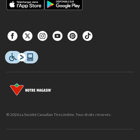
© 2026 La Société Canadian Tire Limitée. Tous droits réservés.