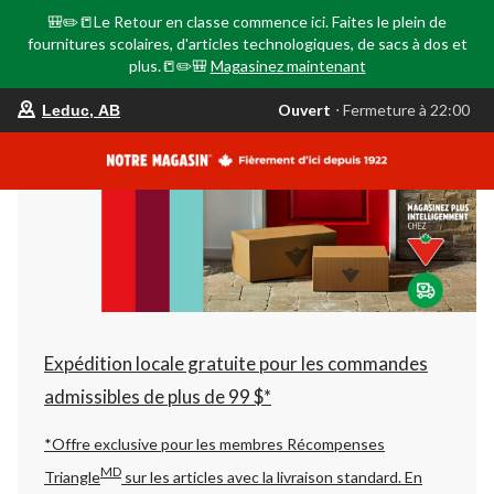
🎒✏️📒Le Retour en classe commence ici. Faites le plein de
fournitures scolaires, d'articles technologiques, de sacs à dos et
plus.📒✏️🎒
Magasinez maintenant
votre
Ouvert
⋅ Fermeture à 22:00
Leduc, AB
magasin
préféré
est
Leduc,
AB,
courament
Ouvert,
Fermeture
à
à
22:00
cliquer
pour
changer
Expédition locale gratuite pour les commandes
admissibles de plus de 99 $*
*Offre exclusive pour les membres Récompenses
MD
Triangle
sur les articles avec la livraison standard.
En