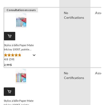
Consultation en cours
No
Assor
Certifications
Stylos à bille Paper Mate
InkJoy 100ST, pointe
moyenne (1,0 mm),
couleurs variées (noir,
4.8
(59)
4.8
bleu, rouge), paq. 10
étoile(s)
2,99 $
sur
No
Assor
5.
Certifications
59
évaluations
Stylos à bille Paper Mate
InkJoy 100ST, pointe