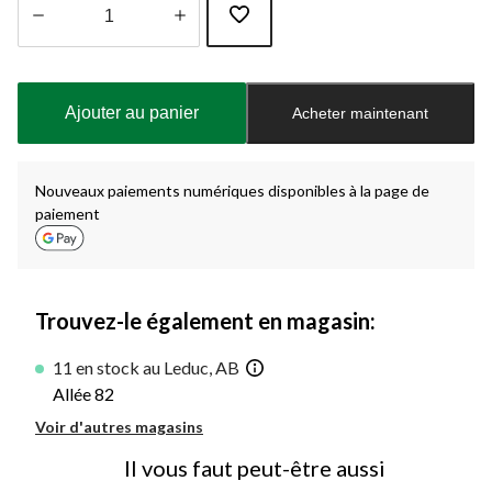
Quantité
mise
à
Ajouter au panier
Acheter maintenant
jour
à
1
Nouveaux paiements numériques disponibles à la page de
paiement
Trouvez-le également en magasin:
11 en stock au Leduc, AB
Allée 82
Voir d'autres magasins
Il vous faut peut-être aussi