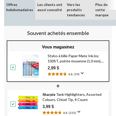
Offres
Les clients ont
Vers les
Plus de
hebdomadaires
aussi consulté
produits
cette
tendances
marque
Souvent achetés ensemble
Vous magasinez
Stylos à bille Paper Mate InkJoy
100ST, pointe moyenne (1,0 mm),
couleurs variées (noir, bleu, rouge),
2,99 $
paq. 10
4.8
(59)
4.8
étoile(s)
+
sur
5.
Sharpie
Tank Highlighters, Assorted
59
Colours, Chisel Tip, 4 Count
évaluations
3,99 $
4.8
(235)
4.8