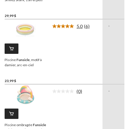
page.
29,99 $
5.0
(6)
-
Lire
les
6
commentaires.
Lien
vers
la
Piscine
Funsicle
, motif à
même
page.
damier, arc-en-ciel
23,99 $
(0)
-
Aucune
cote
pour
ce
produit.
Lien
vers
Piscine ombragée
Funsicle
la