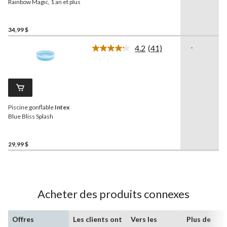
même
Rainbow Magic, 1 an et plus
page.
34,99 $
4.2
(41)
-
Lire
les
41
commentaires.
Lien
vers
la
Piscine gonflable
Intex
même
page.
Blue Bliss Splash
29,99 $
Acheter des produits connexes
Offres
Les clients ont
Vers les
Plus de