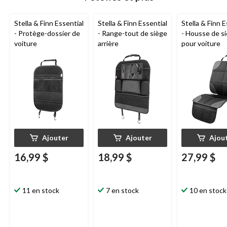
Stella & Finn Essential
Stella & Finn Essential
Stella & Finn E
- Protège-dossier de
- Range-tout de siège
- Housse de s
voiture
arrière
pour voiture
Ajouter
Ajouter
Ajou
16,99 $
18,99 $
27,99 $
11 en stock
7 en stock
10 en stock