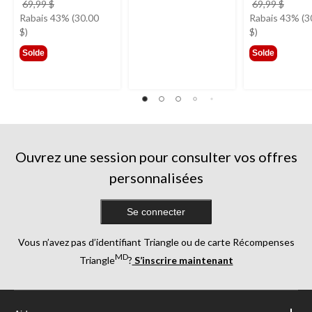
prix
prix
69,99 $
69,99 $
était
était
Rabais 43% (30.00
Rabais 43% (3
69,99 $
69,99
$)
$)
Solde
Solde
Ouvrez une session pour consulter vos offres
personnalisées
Se connecter
Vous n’avez pas d’identifiant Triangle ou de carte Récompenses
MD
Triangle
?
S’inscrire maintenant