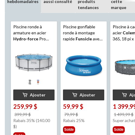
hebdomadaires
aussi consulté
produits
cette
tendances
marque
Piscine ronde à
Piscine gonflable
Piscine à c
armature en acier
ronde à montage
acier
Cole
Hydro-force
Pro
rapide
Funsicle
avec
365, 18 pi x
Max, 12 pi x 40 po
pompe filtrante, 8 pi x
26 po
Ajouter
Ajouter
Aj
259,99 $
59,99 $
1 399,9
prix
prix
399,99 $
79,99 $
1 499,99 $
était
était
Rabais 35% (140.00
Rabais 25%
Super acha
399,99 $
79,99 $
$)
Solde
Solde