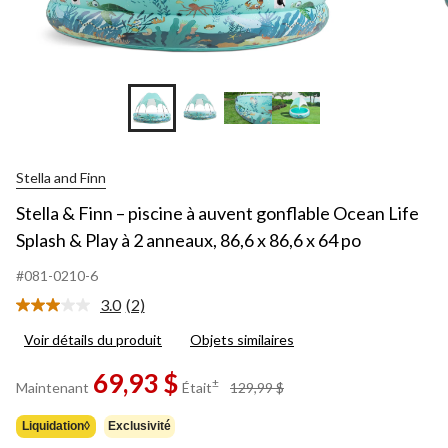
Stella and Finn
Stella & Finn – piscine à auvent gonflable Ocean Life
Splash & Play à 2 anneaux, 86,6 x 86,6 x 64 po
#081-0210-6
3.0
(2)
Lire
les
Voir détails du produit
Objets similaires
2
commentaires.
Lien
69,93 $
prix
±
Maintenant
Était
129,99 $
vers
était
la
129,99 $
même
Liquidation◊
Exclusivité
page.