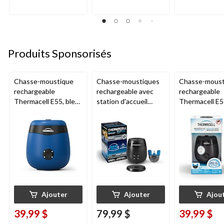
Produits Sponsorisés
Chasse-moustique
Chasse-moustiques
Chasse-moust
rechargeable
rechargeable avec
rechargeable
Thermacell E55, bleu
station d'accueil
Thermacell E5
royal
Thermacell E65,
Anthracite
charbon
Ajouter
Ajouter
Ajou
39,99 $
79,99 $
39,99 $