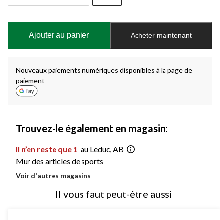
Quantité
mise
à
Ajouter au panier
Acheter maintenant
jour
à
1
Nouveaux paiements numériques disponibles à la page de
paiement
Trouvez-le également en magasin:
Il n’en reste que 1
au Leduc, AB
Mur des articles de sports
Voir d'autres magasins
Il vous faut peut-être aussi