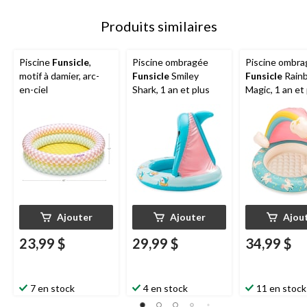
Produits similaires
Piscine
Funsicle
,
Piscine ombragée
Piscine ombr
motif à damier, arc-
Funsicle
Smiley
Funsicle
Rain
en-ciel
Shark, 1 an et plus
Magic, 1 an et
Ajouter
Ajouter
Ajou
23,99 $
29,99 $
34,99 $
7 en stock
4 en stock
11 en stock