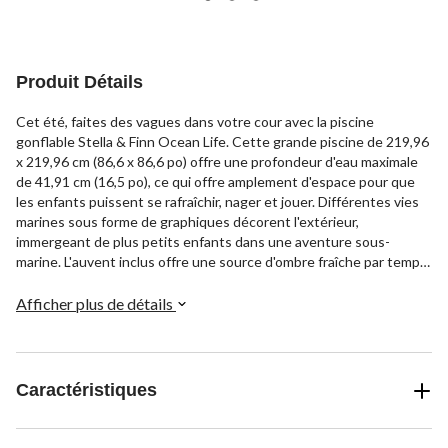
Produit Détails
Cet été, faites des vagues dans votre cour avec la piscine
gonflable Stella & Finn Ocean Life. Cette grande piscine de 219,96
x 219,96 cm (86,6 x 86,6 po) offre une profondeur d'eau maximale
de 41,91 cm (16,5 po), ce qui offre amplement d'espace pour que
les enfants puissent se rafraîchir, nager et jouer. Différentes vies
marines sous forme de graphiques décorent l'extérieur,
immergeant de plus petits enfants dans une aventure sous-
marine. L'auvent inclus offre une source d'ombre fraîche par temps
chaud et ensoleillé. Avec deux anneaux gonflables, cette piscine
robuste est facile à monter et à démonter. Sa taille compacte est
Afficher plus de détails
parfaite pour les petits jardins. Offrez à vos enfants le plaisir
estival sans fin avec cette piscine gonflable.
Caractéristiques