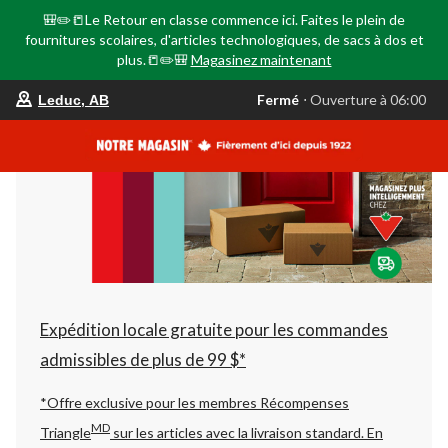
🎒✏️📒Le Retour en classe commence ici. Faites le plein de
fournitures scolaires, d'articles technologiques, de sacs à dos et
plus.📒✏️🎒
Magasinez maintenant
votre
Fermé
⋅ Ouverture à 06:00
Leduc, AB
magasin
préféré
est
Leduc,
AB,
courament
Fermé,
Ouverture
à
à
06:00
cliquer
pour
changer
Expédition locale gratuite pour les commandes
admissibles de plus de 99 $*
*Offre exclusive pour les membres Récompenses
MD
Triangle
sur les articles avec la livraison standard.
En