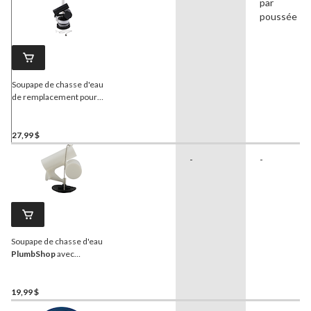
par
poussée
Soupape de chasse d'eau
de remplacement pour
toilette
PlumbShop
American Standard
27,99 $
-
-
Soupape de chasse d'eau
PlumbShop
avec
actionneur à inclinaison,
type 5
19,99 $