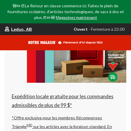
🎒✏️📒Le Retour en classe commence ici. Faites le plein de
fournitures scolaires, d'articles technologiques, de sacs à dos et
plus.📒✏️🎒
Magasinez maintenant
votre
Ouvert
⋅ Fermeture à 22:00
Leduc, AB
magasin
préféré
est
Leduc,
AB,
courament
Ouvert,
Fermeture
à
à
22:00
cliquer
pour
changer
Expédition locale gratuite pour les commandes
admissibles de plus de 99 $*
*Offre exclusive pour les membres Récompenses
MD
Triangle
sur les articles avec la livraison standard.
En