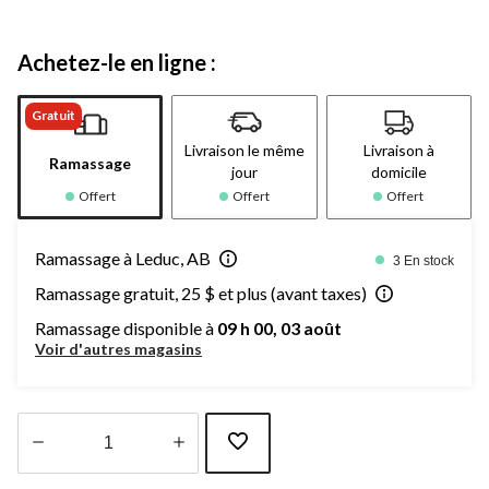
Achetez-le en ligne :
Gratuit
Livraison le même
Livraison à
Ramassage
jour
domicile
Offert
Offert
Offert
Ramassage à Leduc, AB
3 En stock
Ramassage gratuit, 25 $ et plus (avant taxes)
Ramassage disponible à
09 h 00, 03 août
Voir d'autres magasins
Quantité