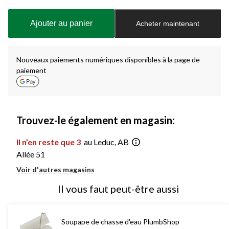
mise
à
Ajouter au panier
Acheter maintenant
jour
à
1
Nouveaux paiements numériques disponibles à la page de
paiement
Trouvez-le également en magasin:
Il n’en reste que 3
au Leduc, AB
Allée 51
Voir d'autres magasins
Il vous faut peut-être aussi
Soupape de chasse d'eau PlumbShop