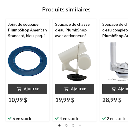
Produits similaires
Joint de soupape
Soupape de chasse
Soupape de c
PlumbShop
American
d'eau
PlumbShop
d'eau complèt
Standard, bleu, paq. 1
avec actionneur à
PlumbShop
Am
inclinaison, type 5
Standard avec 
3 po
Ajouter
Ajouter
Ajou
10,99 $
19,99 $
28,99 $
6 en stock
4 en stock
2 en stock