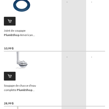
-
-
Joint de soupape
PlumbShop
American
Standard, bleu, paq. 1
10,99 $
-
-
Soupape de chasse d'eau
complète
PlumbShop
American Standard avec
clapet, 3 po
28,99 $