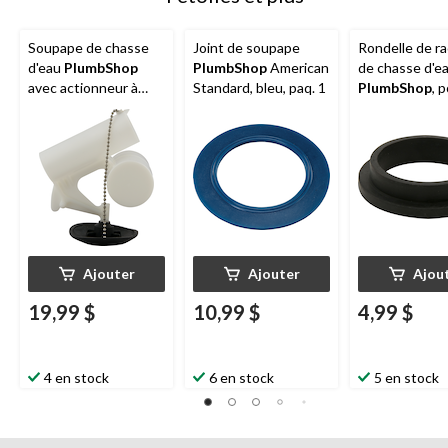
Soupape de chasse
Joint de soupape
Rondelle de r
d'eau
PlumbShop
PlumbShop
American
de chasse d'e
avec actionneur à
Standard, bleu, paq. 1
PlumbShop
, 
inclinaison, type 5
de 2 po
Ajouter
Ajouter
Ajou
19,99 $
10,99 $
4,99 $
4 en stock
6 en stock
5 en stock