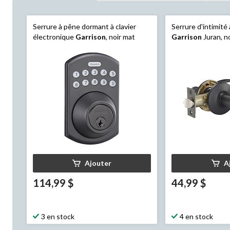
Serrure à pêne dormant à clavier
Serrure d'intimité à
électronique
Garrison
, noir mat
Garrison
Juran, n
Ajouter
A
114,99 $
44,99 $
3 en stock
4 en stock