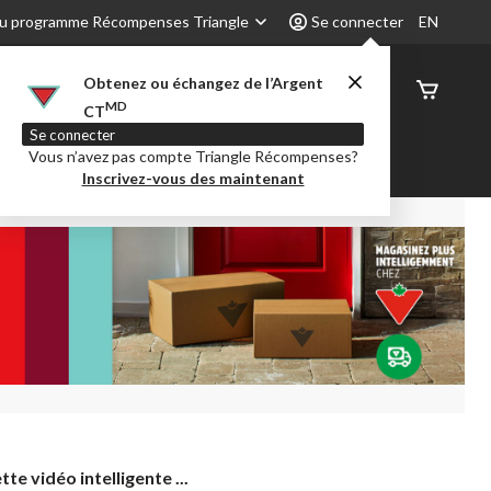
u programme Récompenses Triangle
Se connecter
EN
Obtenez ou échangez de l’Argent
État de
MD
CT
command
Se connecter
Vous n’avez pas compte Triangle Récompenses?
é
Party City
Centre-auto
Inscrivez-vous des maintenant
tte
te vidéo intelligente ...