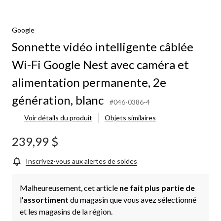
gente
e
Google
Sonnette vidéo intelligente câblée
e
Wi-Fi Google Nest avec caméra et
a
alimentation permanente, 2e
tation
génération, blanc
#046-0386-4
nente,
Voir détails du produit
Objets similaires
tion,
239,99 $
Inscrivez-vous aux alertes de soldes
Malheureusement, cet article
ne fait plus partie de
l
’assortiment
du magasin que vous avez sélectionné
et les magasins de la région.