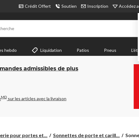
Accédez a
Crédit Offert
Soutien
Inscription
cherche
es hebdo
Liquidation
Patios
Pneus
L’ét
mmandes admissibles de plus
MD
e
sur les articles avec la livraison
Sonne
erie pour portes et...
Sonnettes de porte et carill...
Sonnet