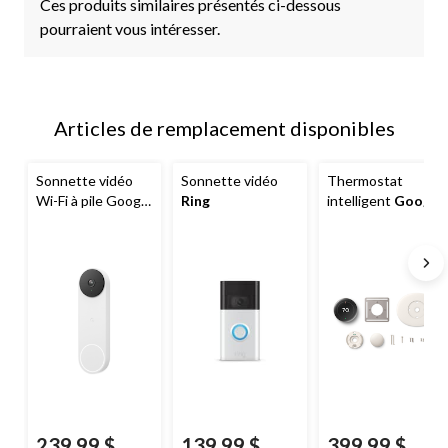
Ces produits similaires présentés ci-dessous
pourraient vous intéresser.
Articles de remplacement disponibles
Sonnette vidéo
Sonnette vidéo
Thermostat
Wi-Fi à pile Google
Ring
intelligent
Google
Nest
, blanc
Nest, 4e gén.
argent poli
239,99 $
139,99 $
399,99 $