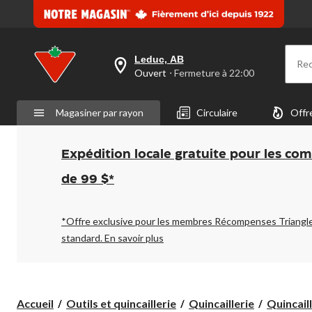
Leduc, AB
Re
votre
Ouvert
⋅ Fermeture à 22:00
magasin
préféré
est
Magasiner par rayon
Circulaire
Offr
Leduc,
AB,
courament
Ouvert,
Expédition locale gratuite pour les co
Fermeture
à
de 99 $*
à
22:00
cliquer
pour
*Offre exclusive pour les membres Récompenses Triangl
changer
standard.
En savoir plus
Accueil
Outils et quincaillerie
Quincaillerie
Quincaill