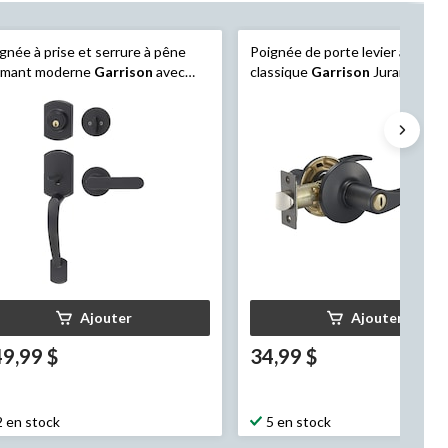
gnée à prise et serrure à pêne
Poignée de porte levier avec se
rmant moderne
Garrison
avec
classique
Garrison
Juran, noir 
ier droit, noir mat
Ajouter
Ajouter
9,99 $
34,99 $
2 en stock
5 en stock