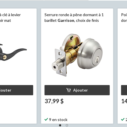
 clé à levier
Serrure ronde à pêne dormant à 1
Poi
oir mat
barillet
Garrison
, choix de finis
do
lev
jouter
Ajouter
37,99 $
14
9 en stock