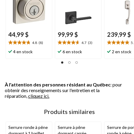
44,99 $
99,99 $
239,99 $
4.8
(8)
4.7
(3)
5
4.8
4.7
5.0
étoile(s)
étoile(s)
étoile(s)
4 en stock
6 en stock
2 en stock
sur
sur
sur
5.
5.
5.
8
3
13
évaluations
évaluations
évaluations
À l'attention des personnes résidant au Québec
: pour
obtenir des renseignements sur l'entretien et la
réparation,
cliquez ici.
Produits similaires
Serrure ronde à pêne
Serrure à pêne
Serrure de po
dormant à 1 barillet
dormant carrée
ronde à pêne