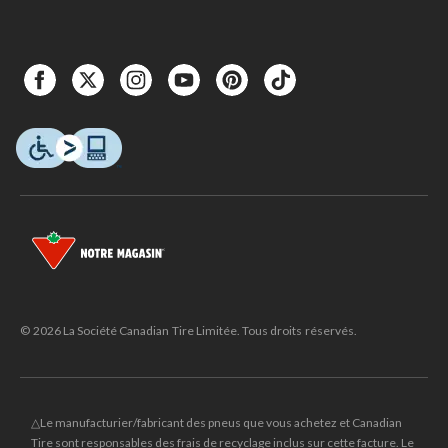
© 2026 La Société Canadian Tire Limitée. Tous droits réservés.
△Le manufacturier/fabricant des pneus que vous achetez et Canadian
Tire sont responsables des frais de recyclage inclus sur cette facture. Le