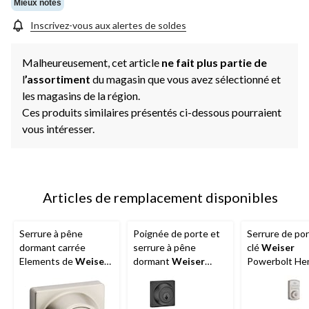
même
Mieux notés
page.
Inscrivez-vous aux alertes de soldes
Malheureusement, cet article
ne fait plus partie de
l
’assortiment
du magasin que vous avez sélectionné et
les magasins de la région.
Ces produits similaires présentés ci-dessous pourraient
vous intéresser.
Articles de remplacement disponibles
Serrure à pêne
Poignée de porte et
Serrure de po
dormant carrée
serrure à pêne
clé
Weiser
Elements de
Weiser
,
dormant
Weiser
Powerbolt Hen
nickel satiné
Elements Casey, noir
nickel satiné
mat