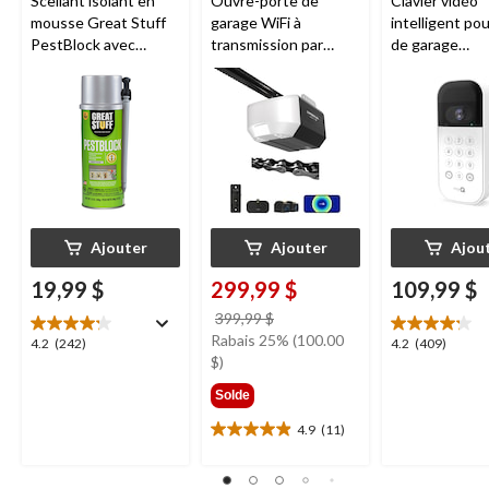
Scellant isolant en
Ouvre-porte de
Clavier vidéo
mousse Great Stuff
garage WiFi à
intelligent po
PestBlock avec
transmission par
de garage
distributeur
chaîne de 1/2 HP
Chamberlain, v
intelligent, usage
Chamberlain
nocturne, rési
intérieur/extérieur, 12
aux intempéri
oz
blanc
Ajouter
Ajouter
Ajou
19,99 $
299,99 $
109,99 $
prix
399,99 $
était
Rabais 25% (100.00
4.2
4.2
4.2
(242)
4.2
(409)
399,99 $
$)
étoile(s)
étoile(s)
sur
sur
Solde
5.
5.
242
409
4.9
(11)
4.9
évaluations
évaluations
étoile(s)
sur