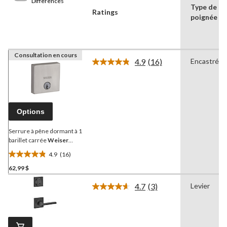
Differences
Type de
Ratings
poignée
Consultation en cours
4.9
(16)
Encastré
Lire
les
16
commentaires.
Lien
vers
Options
la
même
page.
Serrure à pêne dormant à 1
barillet carrée
Weiser
Downtown, nickel satiné
4.9
(16)
4.9
62,99 $
étoile(s)
sur
4.7
(3)
Levier
5.
Lire
les
16
3
évaluations
commentaires.
Lien