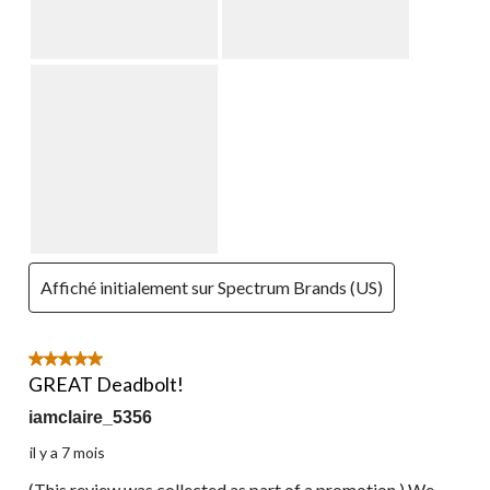
Affiché initialement sur Spectrum Brands (US)
5 étoile(s) sur 5.
GREAT Deadbolt!
iamclaire_5356
il y a 7 mois
(This review was collected as part of a promotion.) We