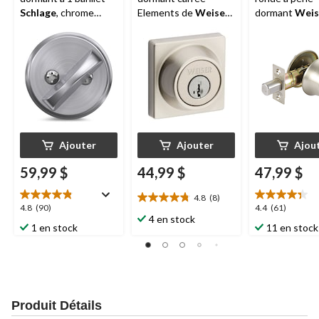
Schlage
, chrome
Elements de
Weiser
,
dormant
Weis
satiné
nickel satiné
Elements, ser
porte avant
homologuée
ANSI/BHMA ni
dotée de la
technologie
SmartKey, nic
satiné
Ajouter
Ajouter
Ajou
59,99 $
44,99 $
47,99 $
4.8
(8)
4.8
4.8
4.4
4.8
(90)
4.4
(61)
étoile(s)
4 en stock
étoile(s)
étoile(s)
1 en stock
11 en stock
sur
sur
sur
5.
5.
5.
8
90
61
évaluations
évaluations
évaluations
Produit Détails