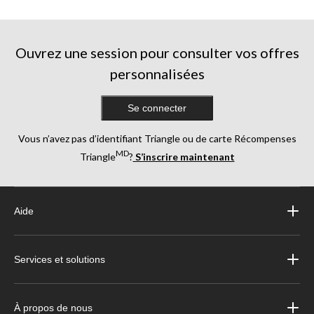
5.
11
évaluations
Ouvrez une session pour consulter vos offres
personnalisées
Se connecter
Vous n’avez pas d’identifiant Triangle ou de carte Récompenses
MD
Triangle
?
S’inscrire maintenant
Aide
Services et solutions
À propos de nous