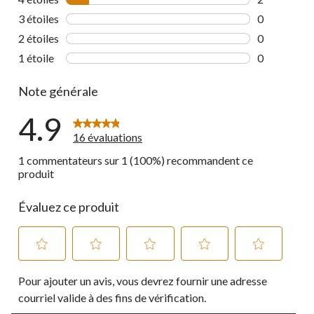
2 commentai
3 étoiles
étoiles
0
0 commentai
2 étoiles
étoiles
0
0 commentai
1 étoile
étoiles
0
0 commentai
Note générale
4.9
16 évaluations
1 commentateurs sur 1 (100%) recommandent ce
produit
Évaluez ce produit
Sélectionnez
Sélectionnez
Sélectionnez
Sélectionnez
Sélectionnez
Pour ajouter un avis, vous devrez fournir une adresse
pour
pour
pour
pour
pour
évaluer
évaluer
évaluer
évaluer
évaluer
courriel valide à des fins de vérification.
l'article
l'article
l'article
l'article
l'article