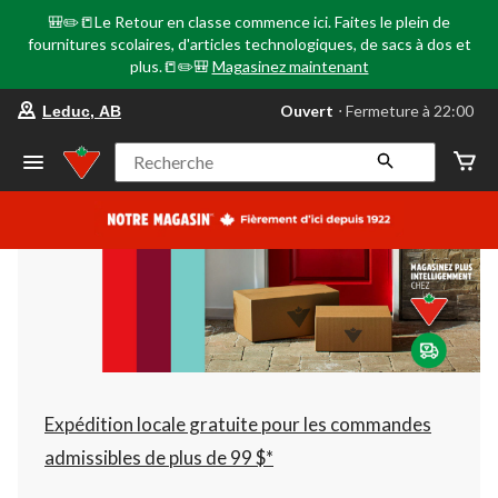
🎒✏️📒Le Retour en classe commence ici. Faites le plein de
fournitures scolaires, d'articles technologiques, de sacs à dos et
plus.📒✏️🎒
Magasinez maintenant
votre
Ouvert
⋅ Fermeture à 22:00
Leduc, AB
magasin
préféré
est
Recherche
Leduc,
AB,
courament
Ouvert,
Fermeture
à
à
22:00
cliquer
pour
changer
Expédition locale gratuite pour les commandes
admissibles de plus de 99 $*