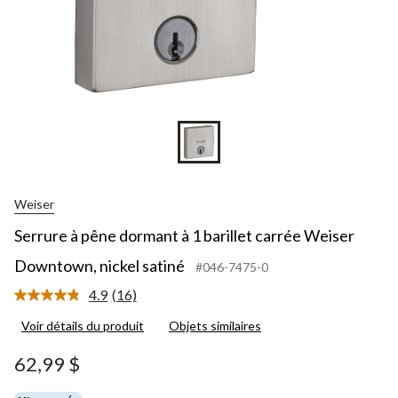
Weiser
Serrure à pêne dormant à 1 barillet carrée Weiser
Downtown, nickel satiné
#046-7475-0
4.9
(16)
Lire
les
Voir détails du produit
Objets similaires
16
commentaires.
Lien
62,99 $
vers
la