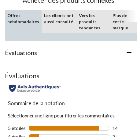
Acheter des produits connexes
Offres
Les clients ont
Vers les
Plus de
hebdomadaires
aussi consulté
produits
cette
tendances
marque
Évaluations
Évaluations
Sommaire de la notation
Sélectionner une ligne pour filtrer les commentaires
5 étoiles
étoiles
14
14 commenta
4 étoiles
étoiles
2