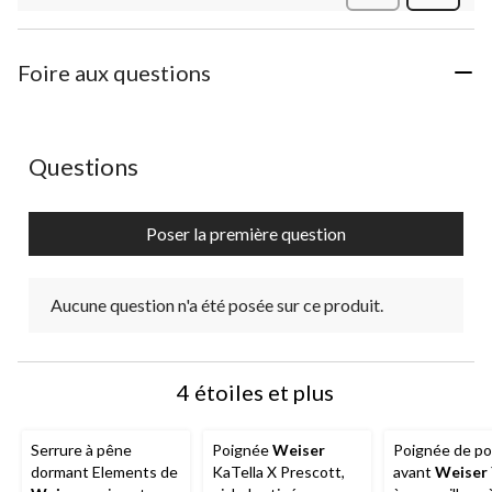
commen
Foire aux questions
Aucune question n'a été posée sur ce produit.
Questions
Poser la première question
Aucune question n'a été posée sur ce produit.
4 étoiles et plus
Serrure à pêne
Poignée
Weiser
Poignée de po
dormant Elements de
KaTella X Prescott,
avant
Weiser