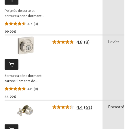
vers
la
Poignée de porte et
même
page.
serrure à pêne dormant
Weiser
Elements Casey,
4.7
(3)
noir mat
4.7
99,99 $
étoile(s)
sur
4.8
(8)
Levier
5.
Lire
les
3
8
évaluations
commentaires.
Lien
vers
la
Serrure à pêne dormant
même
page.
carrée Elements de
Weiser
, nickel satiné
4.8
(8)
4.8
44,99 $
étoile(s)
sur
4.4
(61)
Encastré
5.
Lire
les
8
61
évaluations
commentaires.
Lien