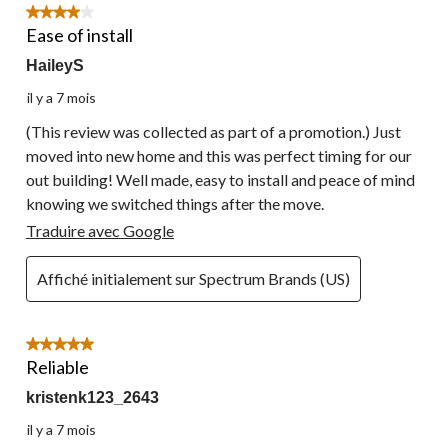
4 étoile(s) sur 5.
Ease of install
HaileyS
il y a 7 mois
(This review was collected as part of a promotion.) Just
moved into new home and this was perfect timing for our
out building! Well made, easy to install and peace of mind
knowing we switched things after the move.
Traduire avec Google
Affiché initialement sur Spectrum Brands (US)
5 étoile(s) sur 5.
Reliable
kristenk123_2643
il y a 7 mois