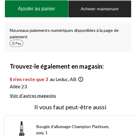
à
Ajouter au panier
Acheter maintenant
jour
à
1
Nouveaux paiements numériques disponibles à la page de
paiement
Trouvez-le également en magasin:
Il n’en reste que 3
au Leduc, AB
Allée 23
Voir d'autres magasins
Il vous faut peut-être aussi
Bougie d'allumage Champion Platinum,
paq. 1