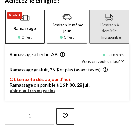
Achetez-le en ligne :
Gratuit
Livraison le même
Livraison à
Ramassage
jour
domicile
Offert
Offert
Indisponible
Ramassage à Leduc, AB
3 En stock
Vous en voulez plus?
Ramassage gratuit, 25 $ et plus (avant taxes)
Obtenez-le dès aujourd’hui!
Ramassage disponible à
16 h 00, 28 juil.
Voir d'autres magasins
Quantité
mise