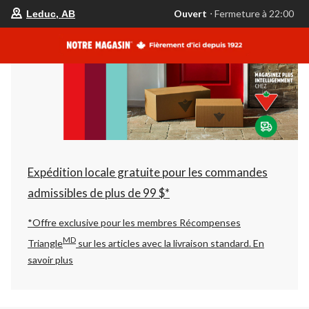
votre
Ouvert
⋅ Fermeture à 22:00
Leduc, AB
magasin
préféré
est
Leduc,
AB,
courament
Ouvert,
Fermeture
à
à
22:00
cliquer
pour
changer
Expédition locale gratuite pour les commandes
admissibles de plus de 99 $*
*Offre exclusive pour les membres Récompenses
MD
Triangle
sur les articles avec la livraison standard.
En
savoir plus