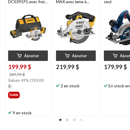
DCS391P1 avec frein
MAX avec lame à
seul
électrique, 6 1⁄2 po
pointe au carbure,
lithium-ion, sans fil, 6-
1/2 po
Ajouter
Ajouter
Ajou
199,99 $
219,99 $
179,99 $
prix
389,99 $
était
Rabais 49% (190.00
389,99 $
2 en stock
En stock en
$)
Solde
9 en stock