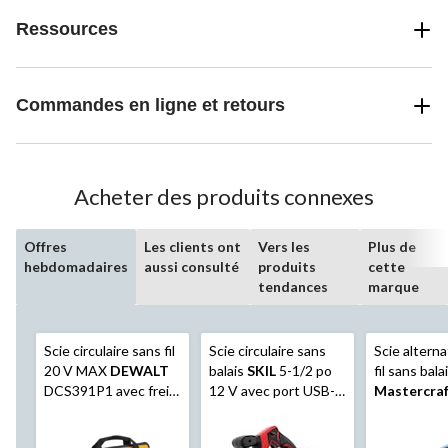
Ressources
Commandes en ligne et retours
Acheter des produits connexes
Offres
Les clients ont
Vers les
Plus de
hebdomadaires
aussi consulté
produits
cette
tendances
marque
Scie circulaire sans fil
Scie circulaire sans
Scie alterna
20 V MAX
DEWALT
balais
SKIL
5-1/2 po
fil sans balai
DCS391P1 avec frein
12 V avec port USB-C
Mastercra
électrique, 6 1⁄2 po
de 2,0 Ah et chargeur
outil seule
PD de 20 W
compatible