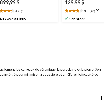
 899,99 $
129,99 $
4.2
(5)
3.8
(48)
2
3.8
oile(s)
étoile(s)
En stock en ligne
4 en stock
r
sur
5.
48
aluations
évaluations
cilement les carreaux de céramique, la porcelaine et la pierre. Son
au intégré pour minimiser la poussière et améliorer l'efficacité de