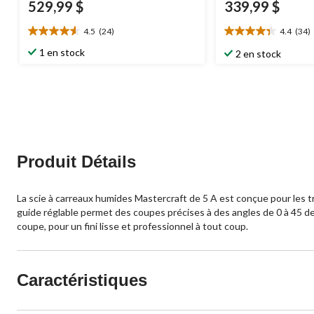
529,99 $
339,99 $
4.5
(24)
4.4
(34)
4.5
4.4
étoile(s)
étoile(s)
1 en stock
2 en stock
sur
sur
5.
5.
24
34
évaluations
évaluations
Produit Détails
La scie à carreaux humides Mastercraft de 5 A est conçue pour les tra
guide réglable permet des coupes précises à des angles de 0 à 45 degrés
coupe, pour un fini lisse et professionnel à tout coup.
Caractéristiques