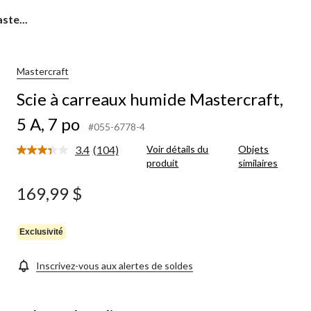
ste...
Mastercraft
Scie à carreaux humide Mastercraft,
5 A, 7 po
#055-6778-4
3.4
(104)
Voir détails du
Objets
Lire
produit
similaires
les
104
commentaires.
169,99 $
Lien
vers
la
même
Exclusivité
page.
Inscrivez-vous aux alertes de soldes