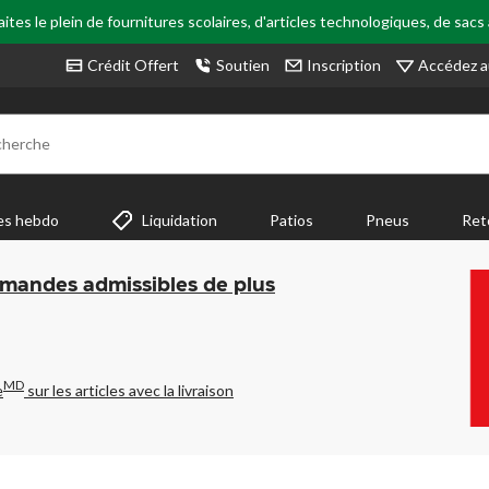
tes le plein de fournitures scolaires, d'articles technologiques, de sacs
Accédez a
Crédit Offert
Soutien
Inscription
cherche
es hebdo
Liquidation
Patios
Pneus
Ret
mmandes admissibles de plus
MD
e
sur les articles avec la livraison