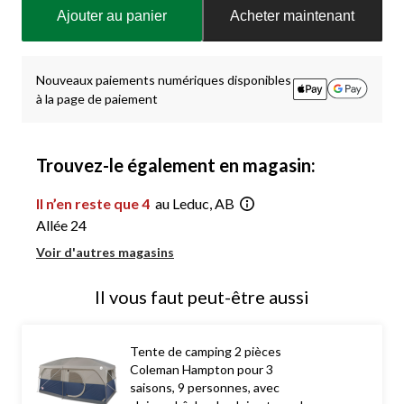
mise
Ajouter au panier
Acheter maintenant
à
jour
à
1
Nouveaux paiements numériques disponibles
à la page de paiement
Trouvez-le également en magasin:
Il n’en reste que 4
au Leduc, AB
Allée 24
Voir d'autres magasins
Il vous faut peut-être aussi
Tente de camping 2 pièces
Coleman Hampton pour 3
saisons, 9 personnes, avec