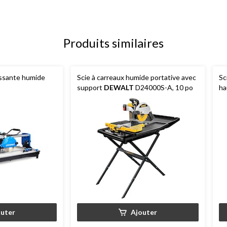
Produits similaires
issante humide
Scie à carreaux humide portative avec
Sc
support
DEWALT
D24000S-A, 10 po
ha
D3
outer
Ajouter