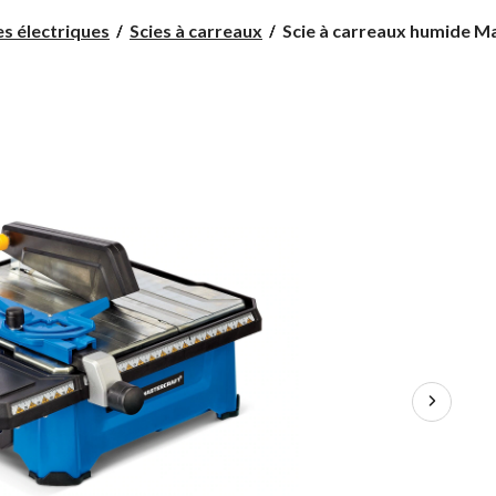
Scie
es électriques
Scies à carreaux
Scie à carreaux humide Ma
à
carreaux
humide
Mastercraft,
5
A,
7
po