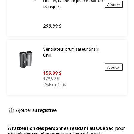
cloison, bâche de pluie et sac de
Ajouter
transport
299,99 $
Ventilateur brumisateur Shark
Chill
Ajouter
159,99 $
prix
179,99 $
était
Rabais 11%
179,99 $
Ajouter au registree
À l'attention des personnes résidant au Québec
: pour
obtenir des renseignements sur l'entretien et la