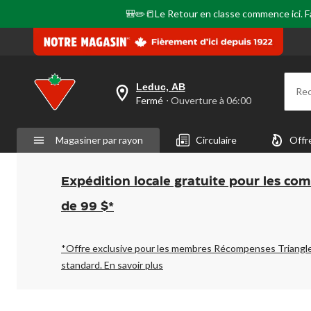
même
page.
🎒✏️📒Le Retour en classe commence ici. Fai
Leduc, AB
Re
votre
Fermé
⋅ Ouverture à 06:00
magasin
préféré
est
Magasiner par rayon
Circulaire
Offr
Leduc,
AB,
courament
Fermé,
Expédition locale gratuite pour les co
Ouverture
à
de 99 $*
à
06:00
cliquer
pour
*Offre exclusive pour les membres Récompenses Triangl
changer
standard.
En savoir plus