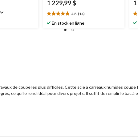
1 229,99 $
1
4.8
(14)
4.8
4.
étoile(s)
ét
En stock en ligne
sur
su
5.
5.
14
5
évaluations
év
vaux de coupe les plus difficiles. Cette scie à carreaux humides coupe fa
, ce qui le rend idéal pour divers projets. Il suffit de remplir le bac à e