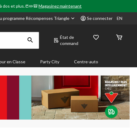
 à dos et plus.📒✏️🎒
Magasinez maintenant
u programme Récompenses Triangle
Se connecter
EN
État de
command
our en Classe
Party City
Centre-auto