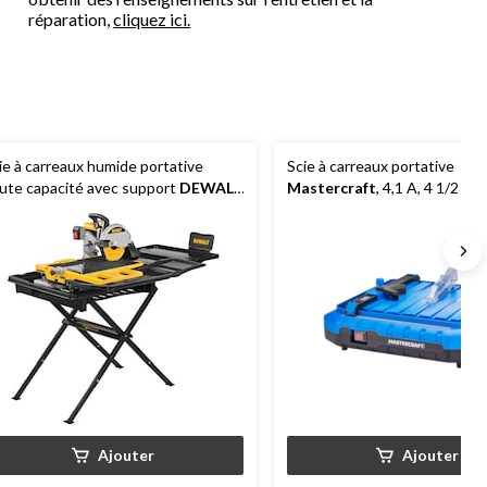
réparation,
cliquez ici.
ie à carreaux humide portative
Scie à carreaux portative
ute capacité avec support
DEWALT
Mastercraft
, 4,1 A, 4 1/2 po
6000S, 15 a, 10 po
Ajouter
Ajouter